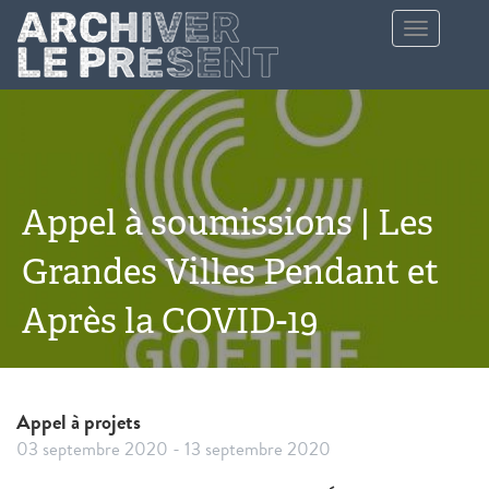
Aller au contenu principal
Toggle
navigation
Appel à soumissions | Les
Grandes Villes Pendant et
Après la COVID-19
Appel à projets
03 septembre 2020
-
13 septembre 2020