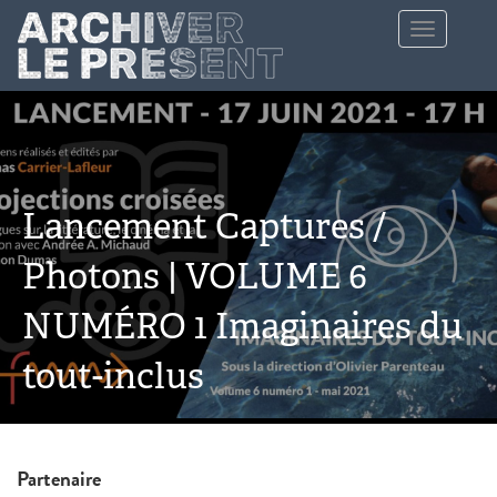
Aller au contenu principal
Toggle
navigation
Lancement Captures /
Photons | VOLUME 6
NUMÉRO 1 Imaginaires du
tout-inclus
Partenaire