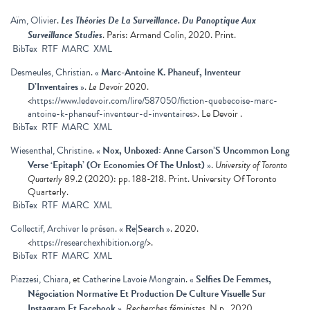
Aïm, Olivier
.
Les Théories De La Surveillance. Du Panoptique Aux
Surveillance Studies
. Paris: Armand Colin, 2020. Print.
BibTex
RTF
MARC
XML
Desmeules, Christian
.
«
Marc-Antoine K. Phaneuf, Inventeur
D’Inventaires
»
.
Le Devoir
2020.
<
https://www.ledevoir.com/lire/587050/fiction-quebecoise-marc-
antoine-k-phaneuf-inventeur-d-inventaires
>. Le Devoir .
BibTex
RTF
MARC
XML
Wiesenthal, Christine
.
«
Nox, Unboxed: Anne Carson’S Uncommon Long
Verse ‘Epitaph’ (Or Economies Of The Unlost)
»
.
University of Toronto
Quarterly
89.2 (2020): pp. 188-218. Print. University Of Toronto
Quarterly.
BibTex
RTF
MARC
XML
Collectif, Archiver le présen
.
«
Re|Search
»
. 2020.
<
https://researchexhibition.org/
>.
BibTex
RTF
MARC
XML
Piazzesi, Chiara
, et
Catherine Lavoie Mongrain
.
«
Selfies De Femmes,
Négociation Normative Et Production De Culture Visuelle Sur
Instagram Et Facebook
»
.
Recherches féministes
. N.p., 2020.