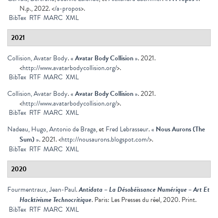
N.p., 2022. <
/a-propos
>.
BibTex
RTF
MARC
XML
2021
Collision, Avatar Body
.
«
Avatar Body Collision
»
. 2021.
<
http://www.avatarbodycollision.org/
>.
BibTex
RTF
MARC
XML
Collision, Avatar Body
.
«
Avatar Body Collision
»
. 2021.
<
http://www.avatarbodycollision.org/
>.
BibTex
RTF
MARC
XML
Nadeau, Hugo
,
Antonio de Braga
, et
Fred Lebrasseur
.
«
Nous Aurons (The
Sum)
»
. 2021. <
http://nousaurons.blogspot.com/
>.
BibTex
RTF
MARC
XML
2020
Fourmentraux, Jean-Paul
.
Antidata – La Désobéissance Numérique – Art Et
Hacktivisme Technocritique
. Paris: Les Presses du réel, 2020. Print.
BibTex
RTF
MARC
XML