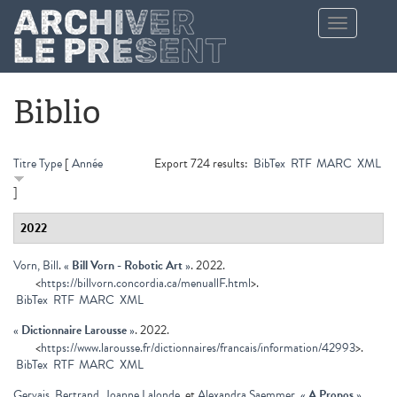
Aller au contenu principal
Toggle
navigation
Biblio
Titre
Type
[
Année
Export 724 results:
BibTex
RTF
MARC
XML
]
2022
Vorn, Bill
.
«
Bill Vorn - Robotic Art
»
. 2022.
<
https://billvorn.concordia.ca/menuallF.html
>.
BibTex
RTF
MARC
XML
«
Dictionnaire Larousse
»
. 2022.
<
https://www.larousse.fr/dictionnaires/francais/information/42993
>.
BibTex
RTF
MARC
XML
Gervais, Bertrand
,
Joanne Lalonde
, et
Alexandra Saemmer
.
«
A Propos
»
.