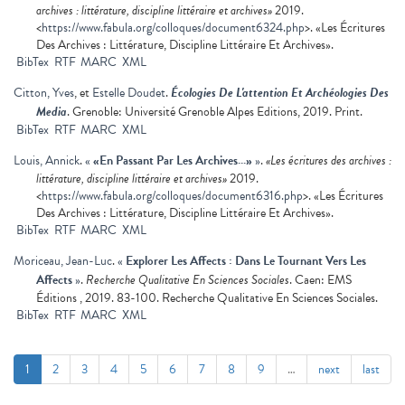
archives : littérature, discipline littéraire et archives»
2019.
<
https://www.fabula.org/colloques/document6324.php
>. «Les Écritures
Des Archives : Littérature, Discipline Littéraire Et Archives».
BibTex
RTF
MARC
XML
Citton, Yves
, et
Estelle Doudet
.
Écologies De L'attention Et Archéologies Des
Media
. Grenoble: Université Grenoble Alpes Editions, 2019. Print.
BibTex
RTF
MARC
XML
Louis, Annick
.
«
«En Passant Par Les Archives…»
»
.
«Les écritures des archives :
littérature, discipline littéraire et archives»
2019.
<
https://www.fabula.org/colloques/document6316.php
>. «Les Écritures
Des Archives : Littérature, Discipline Littéraire Et Archives».
BibTex
RTF
MARC
XML
Moriceau, Jean-Luc
.
«
Explorer Les Affects : Dans Le Tournant Vers Les
Affects
»
.
Recherche Qualitative En Sciences Sociales
. Caen: EMS
Éditions , 2019. 83-100. Recherche Qualitative En Sciences Sociales.
BibTex
RTF
MARC
XML
1
2
3
4
5
6
7
8
9
…
next
last