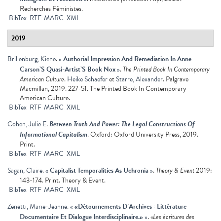
Recherches Féministes.
BibTex
RTF
MARC
XML
2019
Brillenburg, Kiene
.
«
Authorial Impression And Remediation In Anne
Carson’S Quasi-Artist’S Book Nox
»
.
The Printed Book In Contemporary
American Culture
.
Heike Schaefer
et
Starre, Alexander
. Palgrave
Macmillan, 2019. 227-51. The Printed Book In Contemporary
American Culture.
BibTex
RTF
MARC
XML
Cohen, Julie E
.
Between Truth And Power: The Legal Constructions Of
Informational Capitalism
. Oxford: Oxford University Press, 2019.
Print.
BibTex
RTF
MARC
XML
Sagan, Claire
.
«
Capitalist Temporalities As Uchronia
»
.
Theory & Event
2019:
143-174. Print. Theory & Event.
BibTex
RTF
MARC
XML
Zenetti, Marie-Jeanne
.
«
«Détournements D’Archives : Littérature
Documentaire Et Dialogue Interdisciplinaire.»
»
.
«Les écritures des