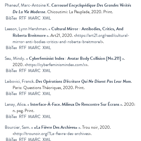
Phaneuf, Marc-Antoine K
.
Carrousel Encyclopédique Des Grandes Vérités
De La Vie Moderne
. Chicoutimi: La Peuplade, 2020. Print.
BibTex
RTF
MARC
XML
Leeson, Lynn Hershman
.
«
Cultural Mirror : Antibodies, Critics, And
Roberta Breitmore
»
. Art21, 2020. <
https://art21.org/read/cultural-
mirror-anti-bodies-critics-and-roberta-breitmore/
>.
BibTex
RTF
MARC
XML
Seu, Mindy
.
«
Cyberfeminist Index : Avatar Body Collision [No.211]
»
.
2020. <
https://cyberfeminismindex.com/>
>.
BibTex
RTF
MARC
XML
Leibovici, Franck
.
Des Opérations D'écriture Qui Ne Disent Pas Leur Nom
.
Paris: Questions Théoriques, 2020. Print.
BibTex
RTF
MARC
XML
Lenay, Alice
.
«
Interface-À-Face. Milieux De Rencontre Sur Écrans
»
. 2020:
n. pag. Print.
BibTex
RTF
MARC
XML
Bourcier, Sam
.
«
«La Fièvre Des Archives»
»
. Trou noir, 2020.
<
http://trounoir.org/?La-fievre-des-archives
>.
BibTex
RTF
MARC
XML