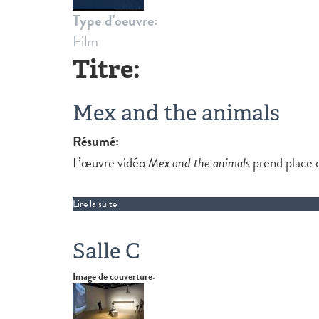
Type d'oeuvre:
Film
Titre:
Mex and the animals
Résumé:
L’œuvre vidéo
Mex and the animals
prend place 
Lire la suite
de Mex and the animals
Salle C
Image de couverture: