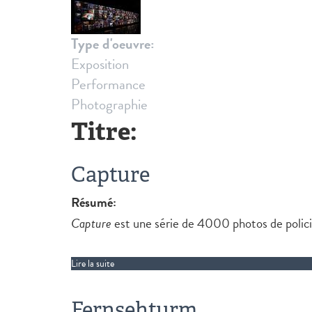
Type d'oeuvre:
Exposition
Performance
Photographie
Titre:
Capture
Résumé:
Capture
est une série de 4000 photos de policier
Lire la suite
de Capture
Fernsehturm