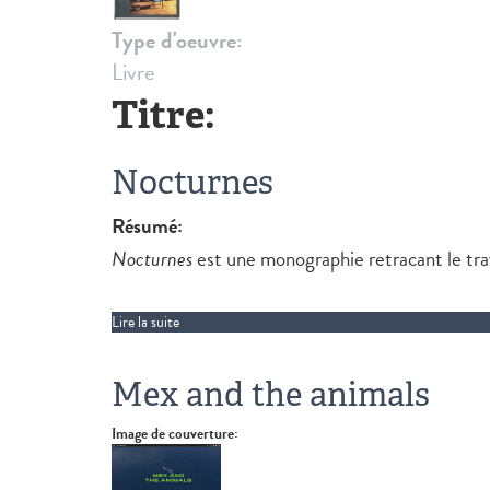
Type d'oeuvre:
Livre
Titre:
Nocturnes
Résumé:
Nocturnes
est une monographie retracant le tra
Lire la suite
de Nocturnes
Mex and the animals
Image de couverture: