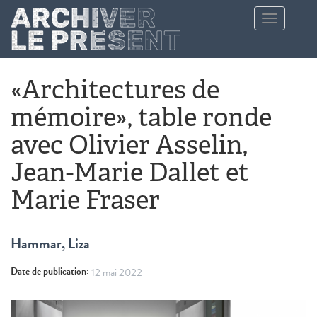
Aller au contenu principal
Toggle
navigation
«Architectures de
mémoire», table ronde
avec Olivier Asselin,
Jean-Marie Dallet et
Marie Fraser
Hammar, Liza
Date de publication:
12 mai 2022