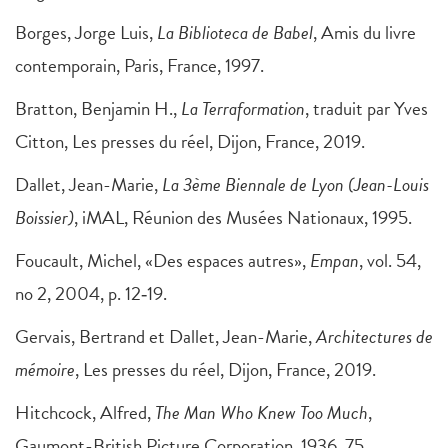
Borges, Jorge Luis,
La Biblioteca de Babel
, Amis du livre
contemporain, Paris, France, 1997.
Bratton, Benjamin H.,
La Terraformation
, traduit par Yves
Citton, Les presses du réel, Dijon, France, 2019.
Dallet, Jean-Marie,
La 3ème Biennale de Lyon (Jean-Louis
Boissier)
, iMAL, Réunion des Musées Nationaux, 1995.
Foucault, Michel, «Des espaces autres»,
Empan
, vol. 54,
no 2, 2004, p. 12‑19.
Gervais, Bertrand et Dallet, Jean-Marie,
Architectures de
mémoire
, Les presses du réel, Dijon, France, 2019.
Hitchcock, Alfred,
The Man Who Knew Too Much
,
Gaumont-British Picture Corporation, 1936, 75.