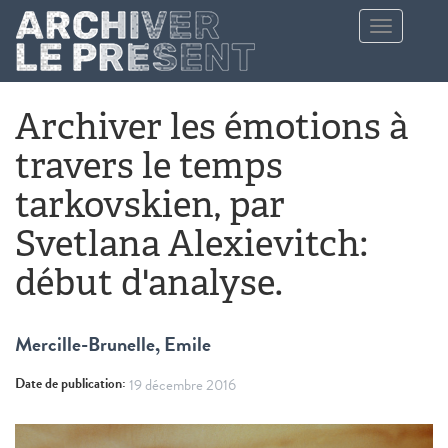
Aller au contenu principal
Toggle
navigation
Archiver les émotions à
travers le temps
tarkovskien, par
Svetlana Alexievitch:
début d'analyse.
Mercille-Brunelle, Emile
Date de publication:
19 décembre 2016