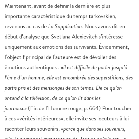
Maintenant, avant de définir la dernière et plus
importante caractéristique du temps tarkovskien,
revenons au cas de
La Supplication
. Nous avons dit en
début d’analyse que Svetlana Alexievitch s’intéresse
uniquement aux émotions des survivants. Évidemment,
l’objectif principal de l’auteure est de dévoiler des
émotions authentiques : «
il est difficile de parler jusqu’à
l’âme d’un homme, elle est encombrée des superstitions, des
partis pris et des mensonges de son temps. De ce qu’on
entend à la télévision, de ce qu’on lit dans les
journaux.»
(Fin de l’Homme rouge, p. 664) Pour toucher
à ces «vérités intérieures», elle invite ses locuteurs à lui
raconter leurs souvenirs, «
parce que dans ses souvenirs,
elle
[la personne]
met toute sa vie. Tout ce qu’elle est
.» p.