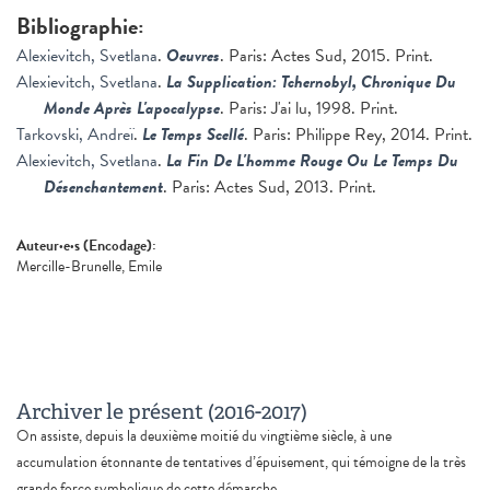
Bibliographie:
Alexievitch, Svetlana
.
Oeuvres
. Paris: Actes Sud, 2015. Print.
Alexievitch, Svetlana
.
La Supplication: Tchernobyl, Chronique Du
Monde Après L'apocalypse
. Paris: J'ai lu, 1998. Print.
Tarkovski, Andreï
.
Le Temps Scellé
. Paris: Philippe Rey, 2014. Print.
Alexievitch, Svetlana
.
La Fin De L'homme Rouge Ou Le Temps Du
Désenchantement
. Paris: Actes Sud, 2013. Print.
Auteur·e·s (Encodage):
Mercille-Brunelle, Emile
Archiver le présent (2016-2017)
On assiste, depuis la deuxième moitié du vingtième siècle, à une
accumulation étonnante de tentatives d’épuisement, qui témoigne de la très
grande force symbolique de cette démarche.