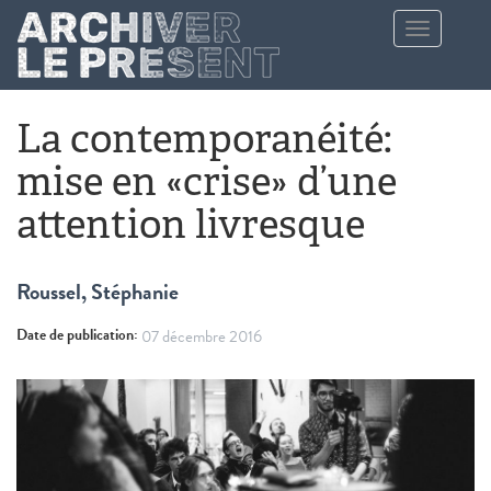
Aller au contenu principal
Toggle
navigation
La contemporanéité:
mise en «crise» d’une
attention livresque
Roussel, Stéphanie
Date de publication:
07 décembre 2016