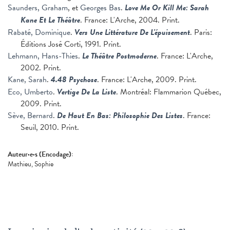
Saunders, Graham
, et
Georges Bas
.
Love Me Or Kill Me: Sarah
Kane Et Le Théâtre
. France: L'Arche, 2004. Print.
Rabaté, Dominique
.
Vers Une Littérature De L'épuisement
. Paris:
Éditions José Corti, 1991. Print.
Lehmann, Hans-Thies
.
Le Théâtre Postmoderne
. France: L'Arche,
2002. Print.
Kane, Sarah
.
4.48 Psychose
. France: L'Arche, 2009. Print.
Eco, Umberto
.
Vertige De La Liste
. Montréal: Flammarion Québec,
2009. Print.
Sève, Bernard
.
De Haut En Bas: Philosophie Des Listes
. France:
Seuil, 2010. Print.
Auteur·e·s (Encodage):
Mathieu, Sophie