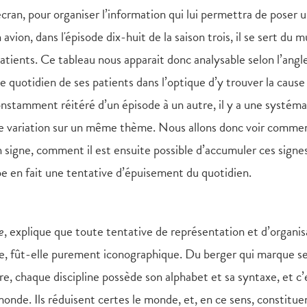
cran, pour organiser l’information qui lui permettra de poser 
vion, dans l'épisode dix-huit de la saison trois, il se sert du m
atients. Ce tableau nous apparait donc analysable selon l’angl
 le quotidien de ses patients dans l’optique d’y trouver la cause
nstamment réitéré d’un épisode à un autre, il y a une systéma
e de variation sur un même thème. Nous allons donc voir commen
n signe, comment il est ensuite possible d’accumuler ces signe
e en fait une tentative d’épuisement du quotidien.
e
, explique que toute tentative de représentation et d’organis
e, fût-elle purement iconographique. Du berger qui marque s
e, chaque discipline possède son alphabet et sa syntaxe, et c’
monde. Ils réduisent certes le monde, et, en ce sens, constitue