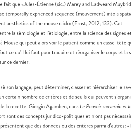
e fait que «Jules-Étienne (sic.) Marey and Eadweard Muybri
se temporally exprienced sequence (mouvement) into a spati
ent aesthetics of the mouse click» (Ernst, 2012; 133). Cet
ntre la sémiologie et l’étiologie, entre la science des signes et
 à House qui peut alors voir le patient comme un casse-tête qu
t ce qu’il lui faut pour traduire et réorganiser le corps et la 
sur ce dernier.
sé son langage, peut déterminer, classer et hiérarchiser le sav
 un certain nombre de critères et de seuils qui peuvent s’organi
t de la recette. Giorgio Agamben, dans
Le Pouvoir souverain et la
 mort sont des concepts juridico-politiques et n’ont pas nécess
eprésentent que des données ou des critères parmi d’autres: «l