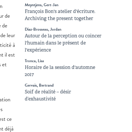
un
Meyntjens, Gert-Jan
François Bon's atelier d'écriture.
ur de
Archiving the present together
e de
Diaz-Brosseau, Jordan
 de leur
Autour de la perception ou coincer
l'humain dans le présent de
ticité à
l'expérience
t il est
Tronca, Lisa
s et
Horaire de la session d'automne
2017
Gervais, Bertrand
Soif de réalité – désir
ation
d’exhaustivité
es
est ce
nt déjà