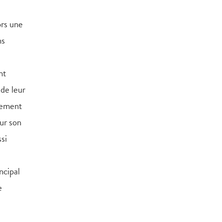
ors une
ns
nt
 de leur
plement
ur son
si
ncipal
e
a