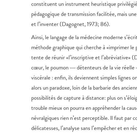
constituent un instrument heuristique privilég
pédagogique de transmission facilitée, mais une 
et l’inventer (Dagognet, 1973; 86).
Ainsi, le langage de la médecine moderne s’écri
méthode graphique qui cherche à «imprimer le p
tente de réunir «l’inscriptive et l’abréviative»
cœur, le poumon ― détenteurs de la vie réelle
viscérale : enfin, ils deviennent simples ligne
alors un paradoxe, loin de la barbarie des ancie
possibilités de capture à distance: plus on s’él
trouble mieux on pourra en appréhender la cause e
névralgiques rien n’est perceptible. Il faut par
délicatesses, l’analyse sans l’empêcher et en r