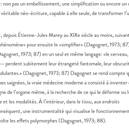
ié: non pas un embellissement, une simplification ou encore u
véritable néo-écriture, capable à elle seule, de transformer l’
t, depuis Étienne-Jules Marey au XIXe siècle au moins, suivan
hénomène» pour ensuite le «simplifier» (Dagognet, 1973; 87)
 (Dagognet, 1973; 87) en un seul et même langage: «le cerveau, 
 ― perdent subitement leur étrangeté fantomale, leur obscuri
s ondulantes.» (Dagognet, 1973; 87) Dagognet se rend compte qu
nnes saignées, la vraie médecine moderne a consisté à inventer
oigne de l’organe même, à la recherche de ce qui le déforme ou l
t les modalités. À l’intérieur, dans le tissu, aux endroits
 conséquent, une instrumentalité qui visualise le fonctionnemen
écolte les effets polymorphes (Dagognet, 1973; 88).