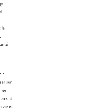
dge
al
 la
’il
santé
oir
ser sur
 vie
airement
a vie et