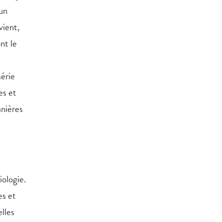
un
vient,
nt le
série
es et
anières
iologie.
es et
elles