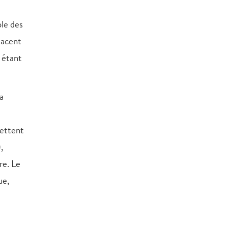
ple des
lacent
e étant
a
mettent
,
re. Le
ue,