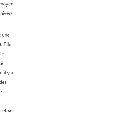
n moyen
univers
t une
. Elle
le
té
’il y a
 des
e
t et ses