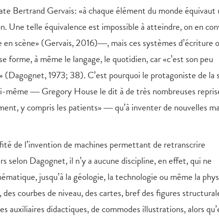
te Bertrand Gervais: «à chaque élément du monde équivaut 
n. Une telle équivalence est impossible à atteindre, on en con
re en scène» (Gervais, 2016)―, mais ces systèmes d’écriture o
 forme, à même le langage, le quotidien, car «c’est son peu
e» (Dagognet, 1973; 38). C’est pourquoi le protagoniste de la 
t lui-même ― Gregory House le dit à de très nombreuses repris
ment, y compris les patients» ― qu’à inventer de nouvelles m
fité de l’invention de machines permettant de retranscrire
s selon Dagognet, il n’y a aucune discipline, en effet, qui ne
cinématique, jusqu’à la géologie, la technologie ou même la phys
 des courbes de niveau, des cartes, bref des figures structural
es auxiliaires didactiques, de commodes illustrations, alors qu’