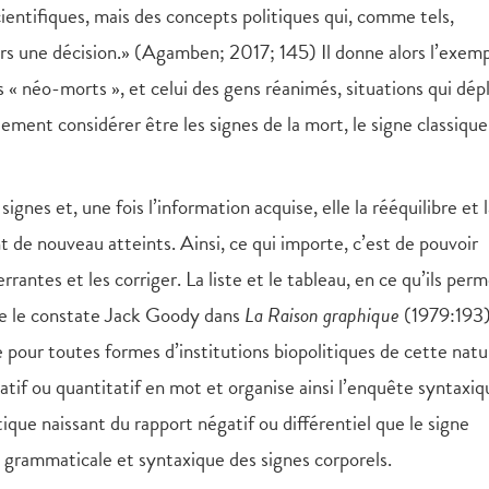
entifiques, mais des concepts politiques qui, comme tels,
vers une décision.» (Agamben; 2017; 145) Il donne alors l’exem
 « néo-morts », et celui des gens réanimés, situations qui dép
quement considérer être les signes de la mort, le signe classiqu
nes et, une fois l’information acquise, elle la rééquilibre et l
nt de nouveau atteints. Ainsi, ce qui importe, c’est de pouvoir
rrantes et les corriger. La liste et le tableau, en ce qu’ils per
me le constate Jack Goody dans
La Raison graphique
(1979:193)
le pour toutes formes d’institutions biopolitiques de cette natu
atif ou quantitatif en mot et organise ainsi l’enquête syntaxiq
ue naissant du rapport négatif ou différentiel que le signe
n grammaticale et syntaxique des signes corporels.