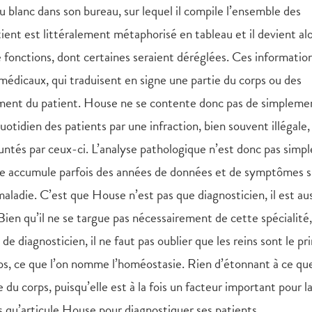
blanc dans son bureau, sur lequel il compile l’ensemble des
ient est littéralement métaphorisé en tableau et il devient al
 fonctions, dont certaines seraient déréglées. Ces informatio
 médicaux, qui traduisent en signe une partie du corps ou des
nement du patient. House ne se contente donc pas de simpleme
otidien des patients par une infraction, bien souvent illégale,
untés par ceux-ci. L’analyse pathologique n’est donc pas sim
se accumule parfois des années de données et de symptômes s
ladie. C’est que House n’est pas que diagnosticien, il est aus
 Bien qu’il ne se targue pas nécessairement de cette spécialité,
 de diagnosticien, il ne faut pas oublier que les reins sont le pri
orps, ce que l’on nomme l’homéostasie. Rien d’étonnant à ce qu
 du corps, puisqu’elle est à la fois un facteur important pour l
tés qu’articule House pour diagnostiquer ses patients.