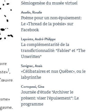
Sémiogenèse du musée virtuel
Asselin, Rosalie
Poème pour un non-épuisement:
Le «Thread de la poésie» sur
Facebook
Lapointe, André-Philippe
La complémentarité de la
transfictionnalité: "Fables" et "The
Unwritten"
uvre
Savignac, Anaïs
1
iste»
,
«Célibataires et nus Québec», ou le
labyrinthe
L’œuvre
Cortopassi, Gina
Journée d'étude "Archiver le
gasme»
présent: viser l'épuisement": Le
programme
orgasme.