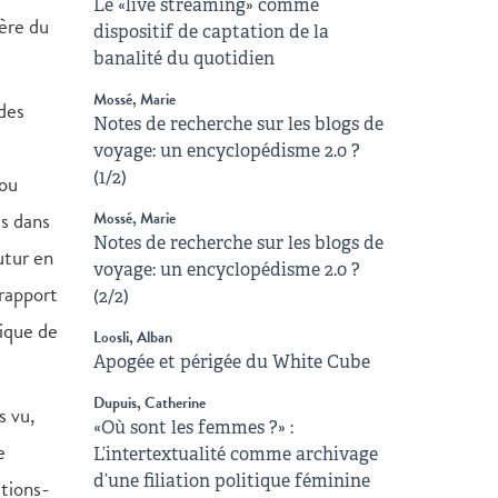
Le «live streaming» comme
ière du
dispositif de captation de la
banalité du quotidien
Mossé, Marie
des
Notes de recherche sur les blogs de
voyage: un encyclopédisme 2.0 ?
(1/2)
 ou
is dans
Mossé, Marie
Notes de recherche sur les blogs de
utur en
voyage: un encyclopédisme 2.0 ?
 rapport
(2/2)
tique de
Loosli, Alban
Apogée et périgée du White Cube
Dupuis, Catherine
s vu,
«Où sont les femmes ?» :
e
L’intertextualité comme archivage
d’une filiation politique féminine
ations-