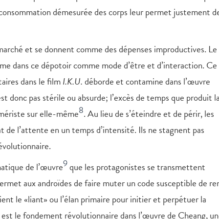
consommation démesurée des corps leur permet justement de
 marché et se donnent comme des dépenses improductives. Le 
affirme dans ce dépotoir comme mode d’être et d’interaction. Ce
taires dans le film
I.K.U.
déborde et contamine dans l’œuvre
st donc pas stérile ou absurde; l’excès de temps que produit l
8
umériste sur elle-même
. Au lieu de s’éteindre et de périr, les
 de l’attente en un temps d’intensité. Ils ne stagnent pas
évolutionnaire.
9
matique de l’œuvre
que les protagonistes se transmettent
 permet aux androïdes de faire muter un code susceptible de re
e «liant» ou l’élan primaire pour initier et perpétuer la
 Il est le fondement révolutionnaire dans l’œuvre de Cheang, u