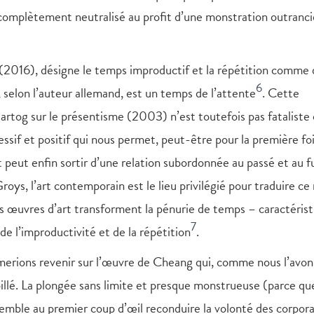
ci complètement neutralisé au profit d’une monstration outranc
 (2016), désigne le temps improductif et la répétition comme 
6
selon l’auteur allemand, est un temps de l’attente
. Cette
artog sur le présentisme (2003) n’est toutefois pas fataliste
ssif et positif qui nous permet, peut-être pour la première fo
t peut enfin sortir d’une relation subordonnée au passé et au f
roys, l’art contemporain est le lieu privilégié pour traduire ce
s œuvres d’art transforment la pénurie de temps – caractéris
7
e l’improductivité et de la répétition
.
imerions revenir sur l’œuvre de Cheang qui, comme nous l’avon
illé. La plongée sans limite et presque monstrueuse (parce qu
 semble au premier coup d’œil reconduire la volonté des corpor