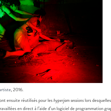
artiste
, 2016.
nt ensuite réutilisés pour les
hyperjam sessions
lors desquelles
availlées en direct à l’aide d’un logiciel de programmation gr