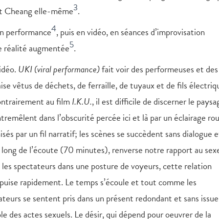
3
 et Cheang elle-même
.
4
en performance
, puis en vidéo, en séances d’improvisation
5
de réalité augmentée
.
vidéo.
UKI (viral performance)
fait voir des performeuses et des
 vêtus de déchets, de ferraille, de tuyaux et de fils électriq
ontrairement au film
I.K.U.
, il est difficile de discerner le pays
ntremêlent dans l’obscurité percée ici et là par un éclairage ro
és par un fil narratif; les scènes se succèdent sans dialogue e
 long de l’écoute (70 minutes), renverse notre rapport au sex
e les spectateurs dans une posture de voyeurs, cette relation
épuise rapidement. Le temps s’écoule et tout comme les
teurs se sentent pris dans un présent redondant et sans issue.
le des actes sexuels. Le désir, qui dépend pour oeuvrer de la