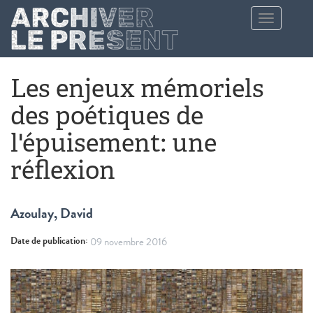
Aller au contenu principal
Toggle
navigation
Les enjeux mémoriels
des poétiques de
l'épuisement: une
réflexion
Azoulay, David
Date de publication:
09 novembre 2016