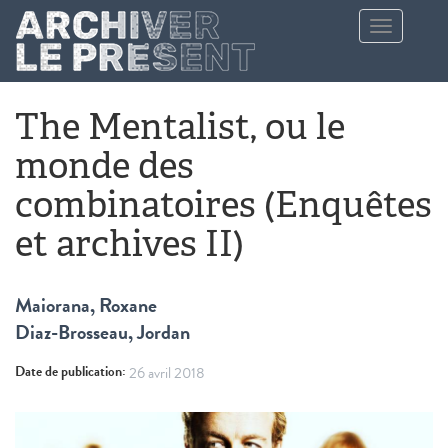
Aller au contenu principal
Toggle
navigation
The Mentalist, ou le
monde des
combinatoires (Enquêtes
et archives II)
Maiorana, Roxane
Diaz-Brosseau, Jordan
Date de publication:
26 avril 2018