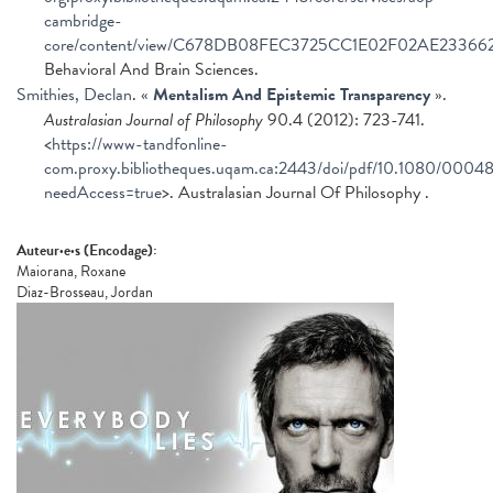
cambridge-
core/content/view/C678DB08FEC3725CC1E02F02AE233662/S0
Behavioral And Brain Sciences.
Smithies, Declan
.
«
Mentalism And Epistemic Transparency
»
.
Australasian Journal of Philosophy
90.4 (2012): 723-741.
<
https://www-tandfonline-
com.proxy.bibliotheques.uqam.ca:2443/doi/pdf/10.1080/000
needAccess=true
>. Australasian Journal Of Philosophy .
Auteur·e·s (Encodage):
Maiorana, Roxane
Diaz-Brosseau, Jordan