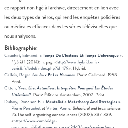
ce rapport non figé à l'archive, directement en lien avec
les deux types de héros, qui rend les enquêtes policières
ou médicales efficaces dans les séries télévisuelles que
nous analysons.
Bibliographie:
Couchot, Edmond
.
«
Temps De L'histoire Et Temps Uchronique
»
.
Hybrid
1 (2014): n. pag. <
http://www.hybrid.univ-
paris8.fr/lodel/index.php?id=179
>. Hybrid.
Caillois, Roger
.
Les Jeux Et Les Hommes
. Paris: Gallimard, 1958.
Print.
Citton, Yves
.
Lire, Actualiser, Interpréter. Pourquoi Les Études
Littéraires?
. Paris: Éditions Amsterdam, 2007. Print.
Dulany, Donelson E
.
«
Mentalistic Metatheory And Strategies
»
.
Pierre Perruchet
et
Vinter, Annie
.
Behavioral and brain sciences
25.The self-organizing consciousness (2002): 337-339.
<
https://www-cambridge-
org.proxy.bibliotheques.uqam.ca:2443/core/services/aop-