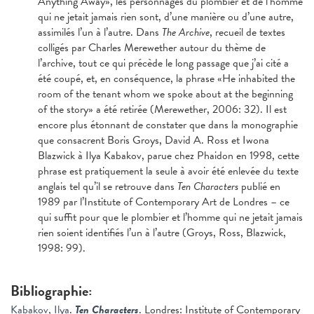
Anything Away», les personnages du plombier et de l’homme
qui ne jetait jamais rien sont, d’une manière ou d’une autre,
assimilés l’un à l’autre. Dans
The Archive
, recueil de textes
colligés par Charles Merewether autour du thème de
l’archive, tout ce qui précède le long passage que j’ai cité a
été coupé, et, en conséquence, la phrase «He inhabited the
room of the tenant whom we spoke about at the beginning
of the story» a été retirée (Merewether, 2006: 32). Il est
encore plus étonnant de constater que dans la monographie
que consacrent Boris Groys, David A. Ross et Iwona
Blazwick à Ilya Kabakov, parue chez Phaidon en 1998, cette
phrase est pratiquement la seule à avoir été enlevée du texte
anglais tel qu’il se retrouve dans
Ten Characters
publié en
1989 par l’Institute of Contemporary Art de Londres – ce
qui suffit pour que le plombier et l’homme qui ne jetait jamais
rien soient identifiés l’un à l’autre (Groys, Ross, Blazwick,
1998: 99).
Bibliographie:
Kabakov, Ilya
.
Ten Characters
. Londres: Institute of Contemporary