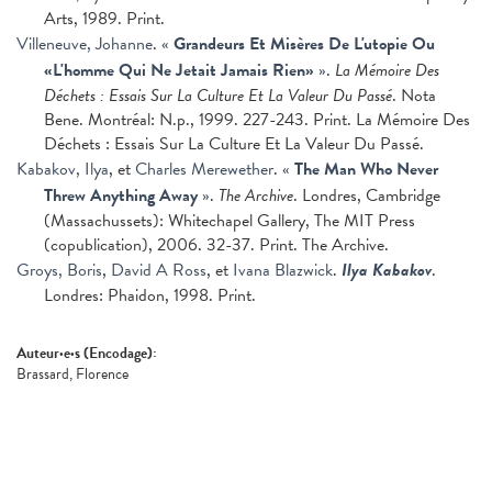
Arts, 1989. Print.
Villeneuve, Johanne
.
«
Grandeurs Et Misères De L'utopie Ou
«L'homme Qui Ne Jetait Jamais Rien»
»
.
La Mémoire Des
Déchets : Essais Sur La Culture Et La Valeur Du Passé
. Nota
Bene. Montréal: N.p., 1999. 227-243. Print. La Mémoire Des
Déchets : Essais Sur La Culture Et La Valeur Du Passé.
Kabakov, Ilya
, et
Charles Merewether
.
«
The Man Who Never
Threw Anything Away
»
.
The Archive
. Londres, Cambridge
(Massachussets): Whitechapel Gallery, The MIT Press
(copublication), 2006. 32-37. Print. The Archive.
Groys, Boris
,
David A Ross
, et
Ivana Blazwick
.
Ilya Kabakov
.
Londres: Phaidon, 1998. Print.
Auteur·e·s (Encodage):
Brassard, Florence