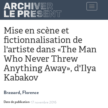
Aller au contenu principal
Toggle
navigation
Mise en scène et
fictionnalisation de
l'artiste dans «The Man
Who Never Threw
Anything Away», d'Ilya
Kabakov
Brassard, Florence
Date de publication:
17 novembre 2016