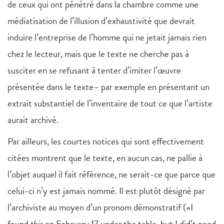
de ceux qui ont pénétré dans la chambre comme une
médiatisation de l’illusion d’exhaustivité que devrait
induire l’entreprise de l’homme qui ne jetait jamais rien
chez le lecteur, mais que le texte ne cherche pas à
susciter en se refusant à tenter d’imiter l’œuvre
présentée dans le texte– par exemple en présentant un
extrait substantiel de l’inventaire de tout ce que l’artiste
aurait archivé.
Par ailleurs, les courtes notices qui sont effectivement
citées montrent que le texte, en aucun cas, ne pallie à
l’objet auquel il fait référence, ne serait-ce que parce que
celui-ci n’y est jamais nommé. Il est plutôt désigné par
l’archiviste au moyen d’un pronom démonstratif («I
found
this
on February 17 under the table, but I did’t need