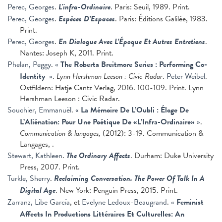
Perec, Georges
.
L'infra-Ordinaire
. Paris: Seuil, 1989. Print.
Perec, Georges
.
Espèces D’Espaces
. Paris: Éditions Galilée, 1983.
Print.
Perec, Georges
.
En Dialogue Avec L’Époque Et Autres Entretiens
.
Nantes: Joseph K, 2011. Print.
Phelan, Peggy
.
«
The Roberta Breitmore Series : Performing Co-
Identity
»
.
Lynn Hershman Leeson : Civic Radar
.
Peter Weibel
.
Ostfildern: Hatje Cantz Verlag, 2016. 100-109. Print. Lynn
Hershman Leeson : Civic Radar.
Souchier, Emmanuël
.
«
La Mémoire De L’Oubli : Éloge De
L’Aliénation: Pour Une Poétique De «L’Infra-Ordinaire»
»
.
Communication & langages,
(2012): 3-19. Communication &
Langages, .
Stewart, Kathleen
.
The Ordinary Affects
. Durham: Duke University
Press, 2007. Print.
Turkle, Sherry
.
Reclaiming Conversation. The Power Of Talk In A
Digital Age
. New York: Penguin Press, 2015. Print.
Zarranz, Libe García
, et
Evelyne Ledoux-Beaugrand
.
«
Feminist
Affects In Productions Littéraires Et Culturelles: An