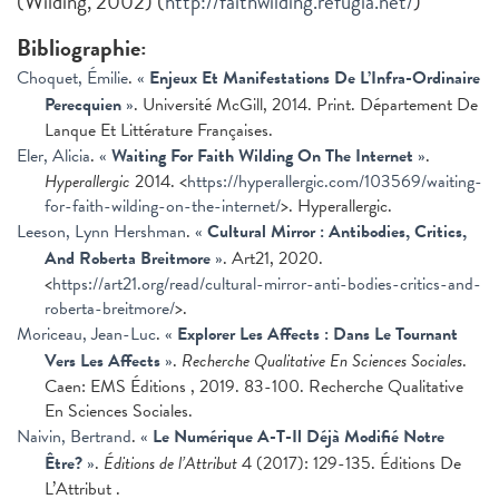
(Wilding, 2002) (
http://faithwilding.refugia.net/
)
Bibliographie:
Choquet, Émilie
.
«
Enjeux Et Manifestations De L’Infra-Ordinaire
Perecquien
»
. Université McGill, 2014. Print. Département De
Lanque Et Littérature Françaises.
Eler, Alicia
.
«
Waiting For Faith Wilding On The Internet
»
.
Hyperallergic
2014. <
https://hyperallergic.com/103569/waiting-
for-faith-wilding-on-the-internet/
>. Hyperallergic.
Leeson, Lynn Hershman
.
«
Cultural Mirror : Antibodies, Critics,
And Roberta Breitmore
»
. Art21, 2020.
<
https://art21.org/read/cultural-mirror-anti-bodies-critics-and-
roberta-breitmore/
>.
Moriceau, Jean-Luc
.
«
Explorer Les Affects : Dans Le Tournant
Vers Les Affects
»
.
Recherche Qualitative En Sciences Sociales
.
Caen: EMS Éditions , 2019. 83-100. Recherche Qualitative
En Sciences Sociales.
Naivin, Bertrand
.
«
Le Numérique A-T-Il Déjà Modifié Notre
Être?
»
.
Éditions de l’Attribut
4 (2017): 129-135. Éditions De
L’Attribut .