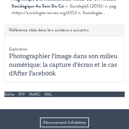
Sociologique Au Sein Du Csi
»
.
SociologieS
(2013): n. pag.
<
https://sociologies.revues.org/4353
>. Sociologies .
Masquer
Référence citée dans le·s contenu·s suivant·s
Exploration
Photographier l'image dans son milieu
numérique: la capture d'écran et le cas
d'After Faceb00k
BibTex
RTF
MARC
XML
Abonnement Infolettres