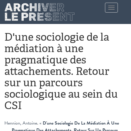
Aller au contenu principal
Toggle
navigation
D'une sociologie de la
médiation à une
pragmatique des
attachements. Retour
sur un parcours
sociologique au sein du
CSI
Hennion, Antoine
.
«
D'une Sociologie De La Médiation À Une
Pragmatique Des Attachements. Retour Sur Un Parcours