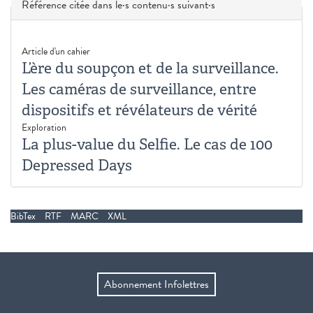
Masquer
Référence citée dans le·s contenu·s suivant·s
Article d'un cahier
L’ère du soupçon et de la surveillance.
Les caméras de surveillance, entre
dispositifs et révélateurs de vérité
Exploration
La plus-value du Selfie. Le cas de 100
Depressed Days
BibTex
RTF
MARC
XML
Abonnement Infolettres