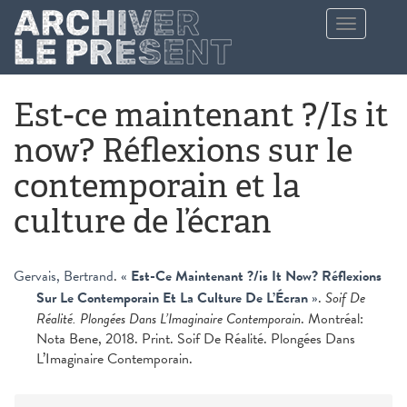
Aller au contenu principal
Toggle
navigation
Est-ce maintenant ?/Is it
now? Réflexions sur le
contemporain et la
culture de l’écran
Gervais, Bertrand
.
«
Est-Ce Maintenant ?/is It Now? Réflexions
Sur Le Contemporain Et La Culture De L’Écran
»
.
Soif De
Réalité. Plongées Dans L’Imaginaire Contemporain
. Montréal:
Nota Bene, 2018. Print. Soif De Réalité. Plongées Dans
L’Imaginaire Contemporain.