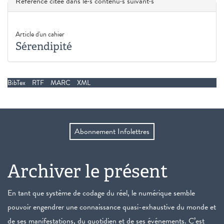
Masquer
Référence citée dans le·s contenu·s suivant·s
Article d'un cahier
Sérendipité
BibTex
RTF
MARC
XML
Abonnement Infolettres
Archiver le présent
En tant que système de codage du réel, le numérique semble
pouvoir engendrer une connaissance quasi-exhaustive du monde et
de ses manifestations, du quotidien et de ses événements. C’est