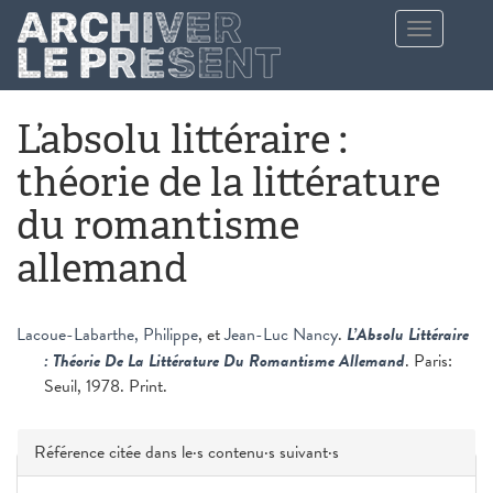
Aller au contenu principal
Toggle
navigation
L’absolu littéraire :
théorie de la littérature
du romantisme
allemand
Lacoue-Labarthe, Philippe
, et
Jean-Luc Nancy
.
L’Absolu Littéraire
: Théorie De La Littérature Du Romantisme Allemand
. Paris:
Seuil, 1978. Print.
Masquer
Référence citée dans le·s contenu·s suivant·s