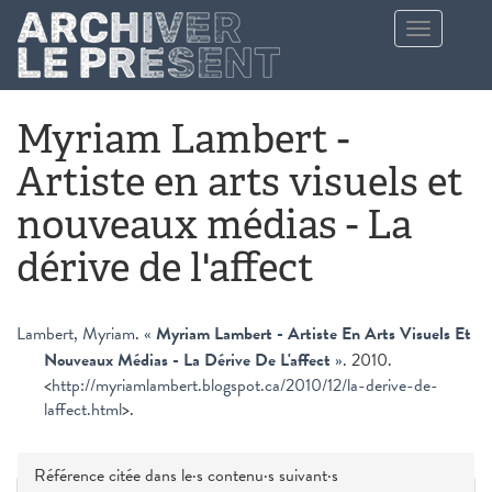
Aller au contenu principal
Toggle
navigation
Myriam Lambert -
Artiste en arts visuels et
nouveaux médias - La
dérive de l'affect
Lambert, Myriam
.
«
Myriam Lambert - Artiste En Arts Visuels Et
Nouveaux Médias - La Dérive De L'affect
»
. 2010.
<
http://myriamlambert.blogspot.ca/2010/12/la-derive-de-
laffect.html
>.
Masquer
Référence citée dans le·s contenu·s suivant·s