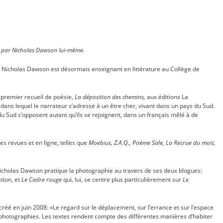
e par Nicholas Dawson lui-même.
e, Nicholas Dawson est désormais enseignant en littérature au Collège de
premier recueil de poésie,
La déposition des chemins,
aux éditions La
il dans lequel le narrateur s’adresse à un être cher, vivant dans un pays du Sud.
du Sud s’opposent autant qu’ils se rejoignent, dans un français mêlé à de
s revues et en ligne, telles que
Moebius, Z.A.Q., Poème Sale, La Recrue du mois,
 Nicholas Dawson pratique la photographie au travers de ses deux blogues:
tion, et
Le Cadre rouge
qui, lui, se centre plus particulièrement sur
Le
 créé en juin 2008: «Le regard sur le déplacement, sur l’errance et sur l’espace
 photographies. Les textes rendent compte des différentes manières d’habiter