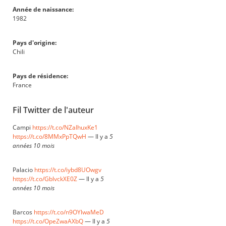
Année de naissance:
1982
Pays d'origine:
Chili
Pays de résidence:
France
Fil Twitter de l'auteur
Campi
https://t.co/NZaIhuxKe1
https://t.co/8MMxPpTQwH
—
Il y a
5
années 10 mois
Palacio
https://t.co/iybd8UOwgv
https://t.co/GblvckXE0Z
—
Il y a
5
années 10 mois
Barcos
https://t.co/n9OYlwaMeD
https://t.co/OpeZwaAXbQ
—
Il y a
5