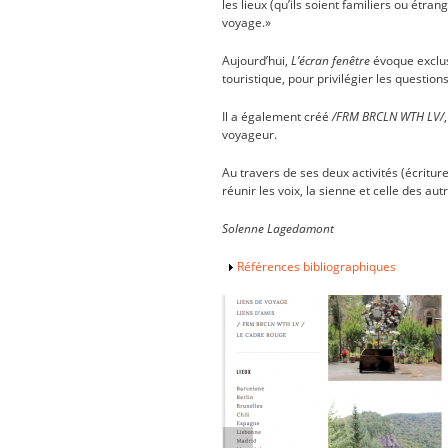
les lieux (qu’ils soient familiers ou étra
voyage.»
Aujourd’hui,
L’écran fenêtre
évoque exclus
touristique, pour privilégier les question
Il a également créé
/FRM BRCLN WTH LV/
voyageur.
Au travers de ses deux activités (écritur
réunir les voix, la sienne et celle des au
Solenne Lagedamont
Afficher
Références bibliographiques