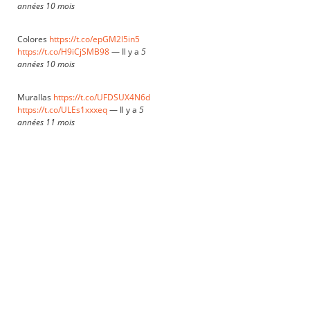
années 10 mois
Colores
https://t.co/epGM2l5in5
https://t.co/H9iCjSMB98
—
Il y a
5
années 10 mois
Murallas
https://t.co/UFDSUX4N6d
https://t.co/ULEs1xxxeq
—
Il y a
5
années 11 mois