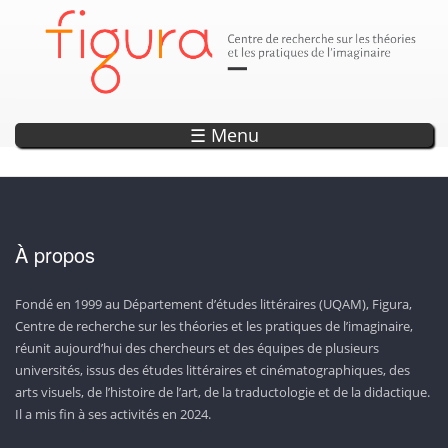
Parution
Annonce
Annonce
Annonce
Annonce
DÉCOUVREZ LES SEPTS OUVRAGES DE LA COLLECTION «
EXPLORER L'OBSERVATOIRE DE L'IMAGINAIRE
ENCODAGE — UN OUTIL DE RECHERCHE ET
LISEZ LA REVUE CAPTURES!
20 ANS DE PROJETS WEB !
D’ANTHOLOGISATION SUR L’IMAGINAIRE
CONTEMPORAIN!
PHOTONS »
☰ Menu
À propos
Fondé en 1999 au Département d’études littéraires (UQAM), Figura,
Centre de recherche sur les théories et les pratiques de l’imaginaire,
réunit aujourd’hui des chercheurs et des équipes de plusieurs
universités, issus des études littéraires et cinématographiques, des
arts visuels, de l’histoire de l’art, de la traductologie et de la didactique.
Il a mis fin à ses activités en 2024.