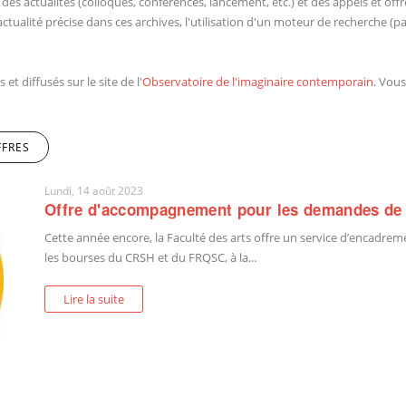
s actualités (colloques, conférences, lancement, etc.) et des appels et offres 
tualité précise dans ces archives, l'utilisation d'un moteur de recherche (
t diffusés sur le site de l'
Observatoire de l'imaginaire contemporain
. Vou
FFRES
(ONGLET ACTIF)
Lundi, 14 août 2023
Offre d'accompagnement pour les demandes de
Cette année encore, la Faculté des arts offre un service d’encadre
les
bourse
s du CRSH et du FRQSC, à la...
Lire la suite