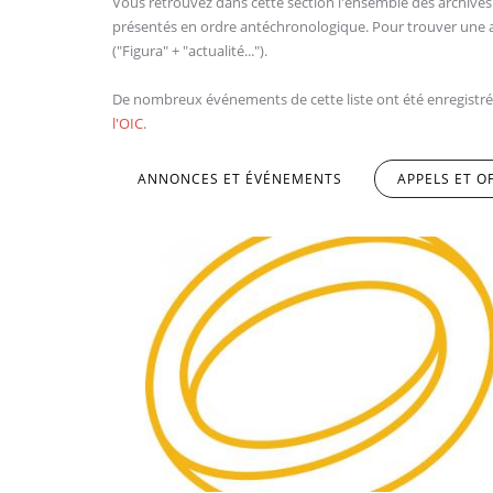
Vous retrouvez dans cette section l'ensemble des archives de
présentés en ordre antéchronologique. Pour trouver une ac
("Figura" + "actualité...").
De nombreux événements de cette liste ont été enregistrés e
l'OIC
.
ANNONCES ET ÉVÉNEMENTS
APPELS ET O