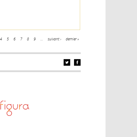
4
5
6
7
8
9
…
suivant ›
dernier »