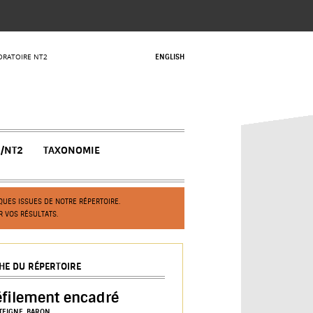
ORATOIRE NT2
ENGLISH
N/NT2
TAXONOMIE
UES ISSUES DE NOTRE RÉPERTOIRE.
R VOS RÉSULTATS.
CHE DU RÉPERTOIRE
éfilement encadré
TEIGNE, BARON