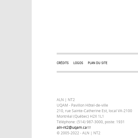
CRÉDITS
LOGOS
PLAN DU SITE
ALN | NT2
UQAM - Pavillon Hôtel-de-ville
210, rue Sainte-Catherine Est, local VA-2100
Montréal (Québec) H2X 1L1
Téléphone: (514) 987-3000, poste: 1931
aln-nt2@uqam.ca
(link sends e-mail)
© 2005-2022 - ALN | NT2