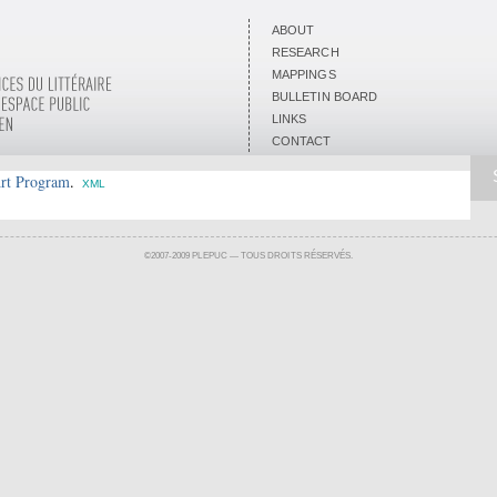
ABOUT
RESEARCH
MAPPINGS
BULLETIN BOARD
LINKS
CONTACT
Art Program
.
XML
©2007-2009 PLEPUC — TOUS DROITS RÉSERVÉS.