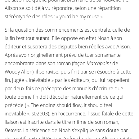
Alison se soit déjà vu répondre, selon une répartition
stéréotypée des rôles : « you’d be my muse ».
Si la question des commencements est centrale, celle de
la fin l’est tout autant. Elle oppose en effet Noah à son
éditeur et suscitera des disputes bien réelles avec Alison.
Après avoir originellement prévu de tuer son amante
encombrante dans son roman (façon
Matchpoint
de
Woody Allen), il se ravise, puis finit par se résoudre à cette
fin, jugée « inévitable » par les éditeurs, qui lui rappellent
par deux fois ce précepte des manuels d’écriture que
toute bonne fin doit découler naturellement de ce qui
précède ( « The ending should flow, it should feel
inevitable », s02e03). En l’occurrence, l’issue fatale de cette
liaison est inscrite dans le titre même de son roman,
Descent
. La réticence de Noah s’explique sans doute par
des motifs extra-littéraires (refus de blesser Alison, crainte