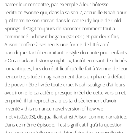
narrer leur rencontre, par exemple à leur hôtesse,
l’éditrice Yvonne qui, dans la saison 2, accueille Noah pour
qu’il termine son roman dans le cadre idyllique de Cold
Springs. Il s’agit toujours de raconter comment tout a
commencé : « how it began » (s01e01) et par deux fois,
Alison confère à ses récits une forme de littérarité
parodique, tantôt en imitant le style du conte pour enfants
« On a dark and stormy night… », tantôt en usant de clichés
romantiques, lors du récit fictif qu’elle fait à Yvonne de leur
rencontre, située imaginairement dans un phare, à défaut
de pouvoir être livrée toute crue. Noah souligne d’ailleurs
avec ironie le caractère presque irréel de cette version et,
en privé, il lui reprochera plus tard sèchement d’avoir
inventé « this romance novel version of how we
met » (s02e03), disqualifiant ainsi Alison comme narratrice.
Dans ce même épisode, il est significatif qu’à la question
de savoir ce qu’elle pourrait bien faire de sa nouvelle vie,