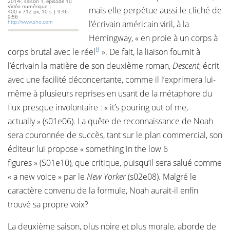
2014-, saison 1, épisode 10
Vidéo numérique |
mais elle perpétue aussi le cliché de
400 x 712 px, 10 s | 9:46-
9:56
http://www.sho.com
l’écrivain américain viril, à la
Hemingway, « en proie à un corps à
8
corps brutal avec le réel
». De fait, la liaison fournit à
l’écrivain la matière de son deuxième roman,
Descent
, écrit
avec une facilité déconcertante, comme il l’exprimera lui-
même à plusieurs reprises en usant de la métaphore du
flux presque involontaire : « it’s pouring out of me,
actually » (s01e06). La quête de reconnaissance de Noah
sera couronnée de succès, tant sur le plan commercial, son
éditeur lui propose « something in the low 6
figures » (S01e10), que critique, puisqu’il sera salué comme
« a new voice » par le
New Yorker
(s02e08). Malgré le
caractère convenu de la formule, Noah aurait-il enfin
trouvé sa propre voix?
La deuxième saison, plus noire et plus morale, aborde de