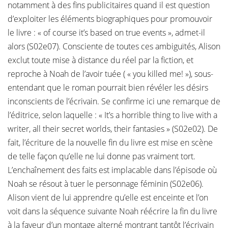
notamment à des fins publicitaires quand il est question
d’exploiter les éléments biographiques pour promouvoir
le livre : « of course it’s based on true events », admet-il
alors (S02e07). Consciente de toutes ces ambiguïtés, Alison
exclut toute mise à distance du réel par la fiction, et
reproche à Noah de l’avoir tuée ( « you killed me! »), sous-
entendant que le roman pourrait bien révéler les désirs
inconscients de l’écrivain. Se confirme ici une remarque de
l’éditrice, selon laquelle : « It’s a horrible thing to live with a
writer, all their secret worlds, their fantasies » (S02e02). De
fait, l’écriture de la nouvelle fin du livre est mise en scène
de telle façon qu’elle ne lui donne pas vraiment tort.
L’enchaînement des faits est implacable dans l’épisode où
Noah se résout à tuer le personnage féminin (S02e06).
Alison vient de lui apprendre qu’elle est enceinte et l’on
voit dans la séquence suivante Noah réécrire la fin du livre
à la faveur d’un montage alterné montrant tantôt l’écrivain