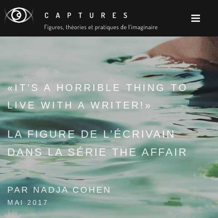
«IT’S A HORRIBLE THING TO
LIVE WITH A WRITER!»
LA FIGURE DE L’ÉCRIVAIN
DANS LA SÉRIE THE AFFAIR
PAR NADJA COHEN
MAI 2017