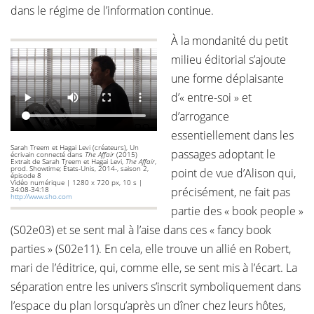
dans le régime de l’information continue.
À la mondanité du petit
milieu éditorial s’ajoute
une forme déplaisante
d’« entre-soi » et
d’arrogance
essentiellement dans les
Sarah Treem et Hagai Levi (créateurs), Un
passages adoptant le
écrivain connecté dans
The Affair
(2015)
Extrait de Sarah Treem et Hagai Levi,
The Affair
,
prod. Showtime; États-Unis, 2014-, saison 2,
point de vue d’Alison qui,
épisode 8
Vidéo numérique | 1280 x 720 px, 10 s |
34:08-34:18
précisément, ne fait pas
http://www.sho.com
partie des « book people »
(S02e03) et se sent mal à l’aise dans ces « fancy book
parties » (S02e11). En cela, elle trouve un allié en Robert,
mari de l’éditrice, qui, comme elle, se sent mis à l’écart. La
séparation entre les univers s’inscrit symboliquement dans
l’espace du plan lorsqu’après un dîner chez leurs hôtes,