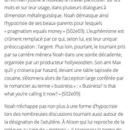
mots et sur leur usage, dans plusieurs dialogues à
dimension métalinguistique. Noah démasque ainsi
l’hypocrisie de ses beaux-parents pour lesquels
« pragmatism equals money » (S02e03). L’euphémisme est
crûment remplacé par ce qui, selon lui, est leur unique
préoccupation : l’argent. Plus loin, pourtant, le tournant pris
par sa carrière mènera Noah dans une soirée décadente,
organisée par un producteur hollywoodien. Son ami Max
qu’il y croisera par hasard, devant une table tapissée de
cocaïne, s’étonnera alors de l’acception large conférée par
le romancier au terme « business » : « Business? is that
what you’re calling it now? » (S02e09).
Noah n’échappe pas non plus à une forme d’hypocrisie
lors des nombreuses discussions tournant aussi autour de
la désignation de l’adultère. À Alison qui lui reproche de la
reléguer au rang de « mistress », il proposera le terme de