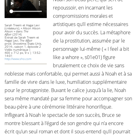
repoussoir, en incarnant les
compromissions morales et
artistiques qu’il estime nécessaires
Sarah Treem et Hagai Levi
(créateurs), « Alison Alison
pour avoir du succès. La métaphore
Alison » dans
The
Affair
(2014)
Extrait de Sarah Treem et
de la prostitution, assumée par le
Hagai Levi,
The Affair
prod. Showtime; États-Unis,
2014-, saison 1, épisode 2
personnage lui-même ( « I feel a bit
Vidéo numérique |
400 x 712 px, 9 s | 13:52-
14:01
like a whore », s01e01) figure
http://www.sho.com
brutalement ce choix de vie sans
noblesse mais confortable, qui permet aussi à Noah et à sa
famille de vivre dans le luxe, humiliation supplémentaire
pour le protagoniste. Buvant le calice jusqu’à la lie, Noah
sera même mandaté par sa femme pour accompagner son
beau-père à une cérémonie littéraire honorifique.
Infligeant à Noah le spectacle de son succès, Bruce se
montre blessant à l’égard de son gendre qui n’a encore
écrit qu’un seul roman et dont il sous-entend qu’il pourrait