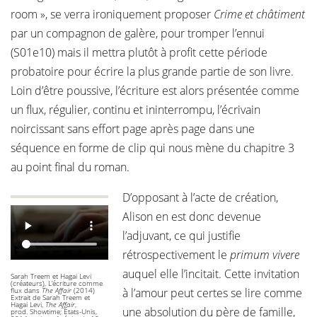
room », se verra ironiquement proposer
Crime et châtiment
par un compagnon de galère, pour tromper l’ennui
(S01e10) mais il mettra plutôt à profit cette période
probatoire pour écrire la plus grande partie de son livre.
Loin d’être poussive, l’écriture est alors présentée comme
un flux, régulier, continu et ininterrompu, l’écrivain
noircissant sans effort page après page dans une
séquence en forme de clip qui nous mène du chapitre 3
au point final du roman.
D’opposant à l’acte de création,
Alison en est donc devenue
l’adjuvant, ce qui justifie
rétrospectivement le
primum vivere
auquel elle l’incitait. Cette invitation
Sarah Treem et Hagai Levi
(créateurs), L’écriture comme
à l’amour peut certes se lire comme
flux dans
The Affair
(2014)
Extrait de Sarah Treem et
Hagai Levi,
The Affair
,
une absolution du père de famille,
prod. Showtime; États-Unis,