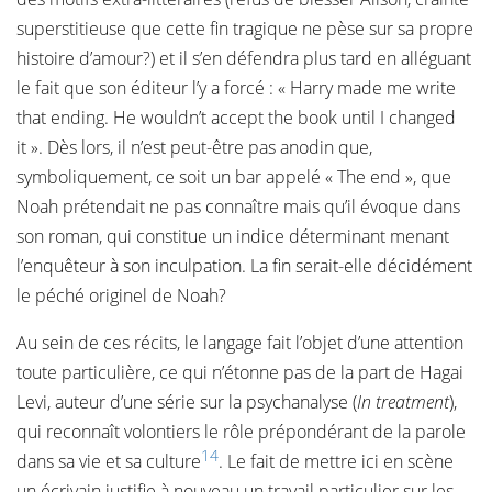
superstitieuse que cette fin tragique ne pèse sur sa propre
histoire d’amour?) et il s’en défendra plus tard en alléguant
le fait que son éditeur l’y a forcé : « Harry made me write
that ending. He wouldn’t accept the book until I changed
it ». Dès lors, il n’est peut-être pas anodin que,
symboliquement, ce soit un bar appelé « The end », que
Noah prétendait ne pas connaître mais qu’il évoque dans
son roman, qui constitue un indice déterminant menant
l’enquêteur à son inculpation. La fin serait-elle décidément
le péché originel de Noah?
Au sein de ces récits, le langage fait l’objet d’une attention
toute particulière, ce qui n’étonne pas de la part de Hagai
Levi, auteur d’une série sur la psychanalyse (
In treatment
),
qui reconnaît volontiers le rôle prépondérant de la parole
14
dans sa vie et sa culture
. Le fait de mettre ici en scène
un écrivain justifie à nouveau un travail particulier sur les