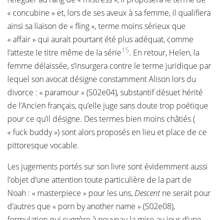
« concubine » et, lors de ses aveux à sa femme, il qualifiera
ainsi sa liaison de « fling », terme moins sérieux que
« affair » qui aurait pourtant été plus adéquat, comme
15
l’atteste le titre même de la série
. En retour, Helen, la
femme délaissée, s’insurgera contre le terme juridique par
lequel son avocat désigne constamment Alison lors du
divorce : « paramour » (S02e04), substantif désuet hérité
de l’Ancien français, qu’elle juge sans doute trop poétique
pour ce qu’il désigne. Des termes bien moins châtiés (
« fuck buddy ») sont alors proposés en lieu et place de ce
pittoresque vocable.
Les jugements portés sur son livre sont évidemment aussi
l’objet d’une attention toute particulière de la part de
Noah : « masterpiece » pour les uns,
Descent
ne serait pour
d’autres que « porn by another name » (S02e08),
formulation qui suggère à nouveau la mise au jour d’une