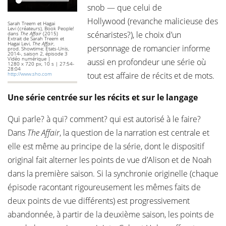
snob — que celui de
Hollywood (revanche malicieuse des
Sarah Treem et Hagai
Levi (créateurs), Book People!
scénaristes?), le choix d’un
dans
The Affair
(2015)
Extrait de Sarah Treem et
Hagai Levi,
The Affair
,
personnage de romancier informe
prod. Showtime; États-Unis,
2014-, saison 2, épisode 3
Vidéo numérique |
aussi en profondeur une série où
1280 x 720 px, 10 s | 27:54-
28:04
http://www.sho.com
tout est affaire de récits et de mots.
Une série centrée sur les récits et sur le langage
Qui parle? à qui? comment? qui est autorisé à le faire?
Dans
The Affair
, la question de la narration est centrale et
elle est même au principe de la série, dont le dispositif
original fait alterner les points de vue d’Alison et de Noah
dans la première saison. Si la synchronie originelle (chaque
épisode racontant rigoureusement les mêmes faits de
deux points de vue différents) est progressivement
abandonnée, à partir de la deuxième saison, les points de