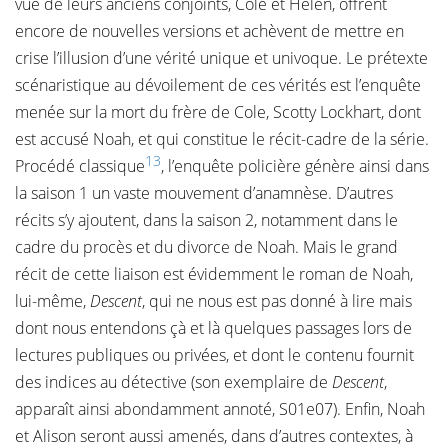
vue de leurs anciens conjoints, Cole et Helen, offrent
encore de nouvelles versions et achèvent de mettre en
crise l’illusion d’une vérité unique et univoque. Le prétexte
scénaristique au dévoilement de ces vérités est l’enquête
menée sur la mort du frère de Cole, Scotty Lockhart, dont
est accusé Noah, et qui constitue le récit-cadre de la série.
13
Procédé classique
, l’enquête policière génère ainsi dans
la saison 1 un vaste mouvement d’anamnèse. D’autres
récits s’y ajoutent, dans la saison 2, notamment dans le
cadre du procès et du divorce de Noah. Mais le grand
récit de cette liaison est évidemment le roman de Noah,
lui-même,
Descent
, qui ne nous est pas donné à lire mais
dont nous entendons çà et là quelques passages lors de
lectures publiques ou privées, et dont le contenu fournit
des indices au détective (son exemplaire de
Descent
,
apparaît ainsi abondamment annoté, S01e07). Enfin, Noah
et Alison seront aussi amenés, dans d’autres contextes, à