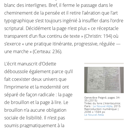
blanc des interlignes. Bref, il ferme le passage dans le
cheminement de la pensée et il retire l’aération que l’art
typographique s’est toujours ingénié à insuffler dans l’ordre
scriptural. Décidément la page n’est plus « ce réceptacle
transparent d’un flux continu de texte » (Christin: 194) où
s’exerce « une pratique itinérante, progressive, régulée —
une marche » (Certeau: 236).
L’écrit manuscrit d’Odette
déboussole également parce qu’il
fait coexister deux univers que
l’imprimerie et la modernité ont
séparé de façon radicale : la page
Geneviève Peigné, pages 34-
35 (2015)
de brouillon et la page à lire. Le
Tirées du livre
L’interlocutrice
.
Paris :
Le Nouvel Attila
, 2015
brouillon n’a aucune obligation
Reproduction numérique |
2046 x 1594 px
Le Nouvel Attila
sociale de lisibilité. Il n’est pas
soumis pragmatiquement à la