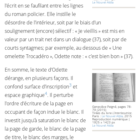
Le Nouvel Attila
l’écrit en se faufilant entre les lignes
du roman policier. Elle instille le
désordre de l’intérieur, soit par le biais d’un
soulignement (encore) sélectif : « Je vieillis » est mis en
valeur par un trait net dans un dialogue (37), soit par de
courts syntagmes; par exemple, au dessous de « Une
omelette Trocadéro », Odette note : « c’est bien bon » (37).
En somme, le texte d’Odette
dérange, en plusieurs façons. Il
3
confond surface d’inscription
et
4
espace graphique
. Il perturbe
l’ordre d’écriture de la page en
Geneviève Peigné, pages 78-
79 (2015)
occupant de façon indue le blanc. Il
Tirées du livre
L’interlocutrice
.
Paris :
Le Nouvel Attila
, 2015
investit jusqu’à saturation le blanc de
Reproduction numérique |
1925 x 1423 px
Le Nouvel Attila
la page de garde, le blanc de la page
de titre, le blanc des marges, le