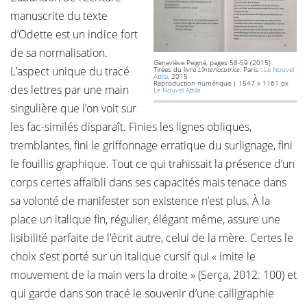
manuscrite du texte
d’Odette est un indice fort
de sa normalisation.
Geneviève Peigné, pages 58-59 (2015)
L’aspect unique du tracé
Tirées du livre
L’interlocutrice
. Paris :
Le Nouvel
Attila
, 2015
Reproduction numérique | 1547 x 1161 px
des lettres par une main
Le Nouvel Attila
singulière que l’on voit sur
les fac-similés disparaît. Finies les lignes obliques,
tremblantes, fini le griffonnage erratique du surlignage, fini
le fouillis graphique. Tout ce qui trahissait la présence d’un
corps certes affaibli dans ses capacités mais tenace dans
sa volonté de manifester son existence n’est plus. À la
place un italique fin, régulier, élégant même, assure une
lisibilité parfaite de l’écrit autre, celui de la mère. Certes le
choix s’est porté sur un italique cursif qui « imite le
mouvement de la main vers la droite » (Serça, 2012: 100) et
qui garde dans son tracé le souvenir d’une calligraphie