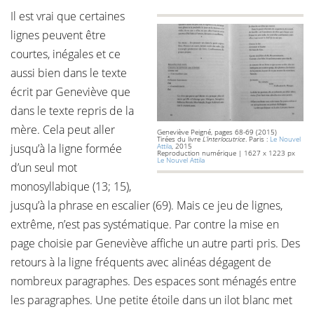
Il est vrai que certaines
lignes peuvent être
courtes, inégales et ce
aussi bien dans le texte
écrit par Geneviève que
dans le texte repris de la
mère. Cela peut aller
Geneviève Peigné, pages 68-69 (2015)
Tirées du livre
L’interlocutrice
. Paris :
Le Nouvel
jusqu’à la ligne formée
Attila
, 2015
Reproduction numérique | 1627 x 1223 px
Le Nouvel Attila
d’un seul mot
monosyllabique (13; 15),
jusqu’à la phrase en escalier (69). Mais ce jeu de lignes,
extrême, n’est pas systématique. Par contre la mise en
page choisie par Geneviève affiche un autre parti pris. Des
retours à la ligne fréquents avec alinéas dégagent de
nombreux paragraphes. Des espaces sont ménagés entre
les paragraphes. Une petite étoile dans un ilot blanc met