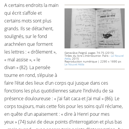
A certains endroits la main
qui écrit s’affole et
certains mots sont plus
grands. Ils se détachent,
soulignés, sur le fond
arachnéen que forment
les lettres : « drôlement »,
Geneviève Peigné, pages 74-75 (2015)
Tirées du livre
L’interlocutrice
. Paris :
Le Nouvel
« mal assise », « le
Attila
, 2015
Reproduction numérique | 2290 x 1690 px
Le Nouvel Attila
divan » (82). La pensée
tourne en rond, s’épuise à
faire l’état des lieux d’un corps qui jusque dans ces
fonctions les plus quotidiennes sature l’individu de sa
présence douloureuse : « j’ai fait caca et j’ai mal » (86). Le
corps toujours, mais cette fois pour les soins qu’il réclame,
en quête d’un apaisement : « dire à Henri pour mes
yeux » (74) suivi de deux points d’interrogation et plus bas