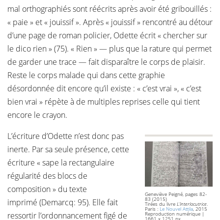
mal orthographiés sont réécrits après avoir été gribouillés :
« paie » et « jouissif ». Après « jouissif » rencontré au détour
d’une page de roman policier, Odette écrit « chercher sur
le dico rien » (75). « Rien » — plus que la rature qui permet
de garder une trace — fait disparaître le corps de plaisir.
Reste le corps malade qui dans cette graphie
désordonnée dit encore qu’il existe : « c’est vrai », « c’est
bien vrai » répète à de multiples reprises celle qui tient
encore le crayon.
L’écriture d’Odette n’est donc pas
inerte. Par sa seule présence, cette
écriture « sape la rectangulaire
régularité des blocs de
composition » du texte
Geneviève Peigné, pages 82-
83 (2015)
imprimé (Demarcq: 95). Elle fait
Tirées du livre
L’interlocutrice
.
Paris :
Le Nouvel Attila
, 2015
ressortir l’ordonnancement figé de
Reproduction numérique |
1661 x 1251 px