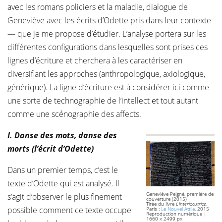
avec les romans policiers et la maladie, dialogue de
Geneviève avec les écrits d’Odette pris dans leur contexte
— que je me propose d’étudier. L’analyse portera sur les
différentes configurations dans lesquelles sont prises ces
lignes d’écriture et cherchera à les caractériser en
diversifiant les approches (anthropologique, axiologique,
générique). La ligne d’écriture est à considérer ici comme
une sorte de technographie de l’intellect et tout autant
comme une scénographie des affects.
I. Danse des mots, danse des
morts (l’écrit d’Odette)
Dans un premier temps, c’est le
texte d’Odette qui est analysé. Il
Geneviève Peigné, première de
s’agit d’observer le plus finement
couverture (2015)
Tirée du livre
L’interlocutrice
.
possible comment ce texte occupe
Paris :
Le Nouvel Attila
, 2015
Reproduction numérique |
1660 x 2499 px