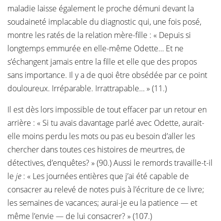
maladie laisse également le proche démuni devant la
soudaineté implacable du diagnostic qui, une fois posé,
montre les ratés de la relation mère-fille : « Depuis si
longtemps emmurée en elle-même Odette… Et ne
s’échangent jamais entre la fille et elle que des propos
sans importance. Il y a de quoi être obsédée par ce point
douloureux. Irréparable. Irrattrapable… »
(11.)
Il est dès lors impossible de tout effacer par un retour en
arrière : « Si tu avais davantage parlé avec Odette, aurait-
elle moins perdu les mots ou pas eu besoin d’aller les
chercher dans toutes ces histoires de meurtres, de
détectives, d’enquêtes? » (90.) Aussi le remords travaille-t-il
le
je
: « Les journées entières que j’ai été capable de
consacrer au relevé de notes puis à l’écriture de ce livre;
les semaines de vacances; aurai-je eu la patience — et
même l’envie — de lui consacrer? » (107.)