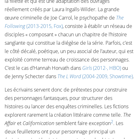
la fillette et qui est une adaptation des ouvrages
réellement créés par Laura Ingalls-Wilder. La grande
œuvre criminelle de Joe Carrol, le psychopathe de
The
Following
(2013-2015, Fox)
, consiste à établir un réseau de
disciples « composant » chacun un chapitre de l’histoire
sanglante qui constitue la diégèse de la série. Parfois, c’est
le côté décalé, poétique, un peu asocial de l’auteur, qui est
exploité comme terreau de croissance des personnages.
C’est le cas d’Hannah Horvath dans
Girls
(2012-, HBO)
ou
de Jenny Schecter dans
The L Word
(2004-2009, Showtime)
.
Les écrivains servent donc de prétextes pour construire
des personnages fantasques, pour structurer des
histoires ou lancer des enquêtes criminelles. Les fictions
explorent rarement la création littéraire comme telle.
The
2
Affair
et
Californication
semblent faire exception
. Les
deux feuilletons ont pour personnage principal un