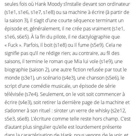
seules fois où Hank Moody s’installe devant son ordinateur
(s1e1, s1e6, s1e7, s1e8) ou sa machine à écrire (à partir de
la saison 3), il s’agit d’une courte séquence terminant un
épisode et, généralement, il ne crée pas vraiment (s1e1,
s1e6, s6e5). À la fin du pilote, il ne dactylographie que
« Fuck ». Parfois, il boit (s1e8) ou il fume (s5e9). Cela ne
signifie pas qu’il ne rédige rien; au contraire, au fil des
saisons, il termine le roman que Mia lui vole (s1e9), une
biographie (saison 2), une autre fiction refusée par tout le
monde (s3e1), un scénario (s4e3), une chanson (s5e6), le
script d’une comédie musicale, un épisode de série
télévisée (s7e4). Seulement, on le voit soit commencer à
écrire (s4e3), soit retirer la dernière page de la machine et
s’adonner à son rituel : siroter un verre de whisky (s2e12,
s5e3, s6e8). L’écriture comme telle reste hors champ. C’est
d’autant plus singulier qu’elle est lourdement présente
dans la caractérisation de Hank, nous venons de le voir, et