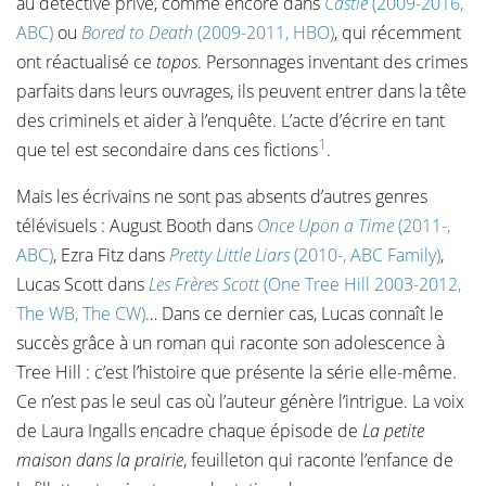
au détective privé, comme encore dans
Castle
(2009-2016,
ABC)
ou
Bored to Death
(2009-2011, HBO)
, qui récemment
ont réactualisé ce
topos
. Personnages inventant des crimes
parfaits dans leurs ouvrages, ils peuvent entrer dans la tête
des criminels et aider à l’enquête. L’acte d’écrire en tant
1
que tel est secondaire dans ces fictions
.
Mais les écrivains ne sont pas absents d’autres genres
télévisuels : August Booth dans
Once Upon a Time
(2011-,
ABC)
, Ezra Fitz dans
Pretty Little Liars
(2010-, ABC Family)
,
Lucas Scott dans
Les Frères Scott
(One Tree Hill 2003-2012,
The WB, The CW)
… Dans ce dernier cas, Lucas connaît le
succès grâce à un roman qui raconte son adolescence à
Tree Hill : c’est l’histoire que présente la série elle-même.
Ce n’est pas le seul cas où l’auteur génère l’intrigue. La voix
de Laura Ingalls encadre chaque épisode de
La petite
maison dans la prairie
, feuilleton qui raconte l’enfance de