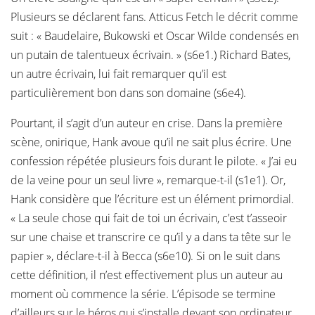
Plusieurs se déclarent fans. Atticus Fetch le décrit comme
suit : « Baudelaire, Bukowski et Oscar Wilde condensés en
un putain de talentueux écrivain. » (s6e1.) Richard Bates,
un autre écrivain, lui fait remarquer qu’il est
particulièrement bon dans son domaine (s6e4).
Pourtant, il s’agit d’un auteur en crise. Dans la première
scène, onirique, Hank avoue qu’il ne sait plus écrire. Une
confession répétée plusieurs fois durant le pilote. « J’ai eu
de la veine pour un seul livre », remarque-t-il (s1e1). Or,
Hank considère que l’écriture est un élément primordial.
« La seule chose qui fait de toi un écrivain, c’est t’asseoir
sur une chaise et transcrire ce qu’il y a dans ta tête sur le
papier », déclare-t-il à Becca (s6e10). Si on le suit dans
cette définition, il n’est effectivement plus un auteur au
moment où commence la série. L’épisode se termine
d’ailleurs sur le héros qui s’installe devant son ordinateur