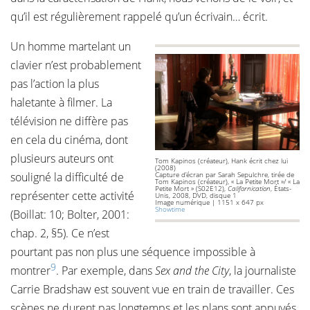
qu’il est régulièrement rappelé qu’un écrivain… écrit.
Un homme martelant un
clavier n’est probablement
pas l’action la plus
haletante à filmer. La
télévision ne diffère pas
en cela du cinéma, dont
plusieurs auteurs ont
Tom Kapinos (créateur), Hank écrit chez lui
(2008)
souligné la difficulté de
Capture d’écran par Sarah Sepulchre, tirée de
Tom Kapinos (créateur), « La Petite Mort »/ « La
Petite Mort » (S02E12),
Californication
, États-
représenter cette activité
Unis, 2008, DVD, disque 1
Image numérique | 1151 x 647 px
Showtime
(Boillat: 10; Bolter, 2001:
chap. 2, §5). Ce n’est
pourtant pas non plus une séquence impossible à
9
montrer
. Par exemple, dans
Sex and the City
, la journaliste
Carrie Bradshaw est souvent vue en train de travailler. Ces
scènes ne durent pas longtemps et les plans sont appuyés