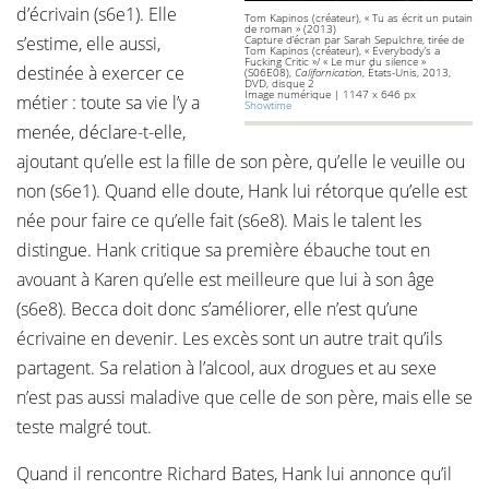
d’écrivain (s6e1). Elle
Tom Kapinos (créateur), « Tu as écrit un putain
de roman » (2013)
s’estime, elle aussi,
Capture d’écran par Sarah Sepulchre, tirée de
Tom Kapinos (créateur), « Everybody’s a
Fucking Critic »/ « Le mur du silence »
destinée à exercer ce
(S06E08),
Californication
, États-Unis, 2013,
DVD, disque 2
Image numérique | 1147 x 646 px
métier : toute sa vie l’y a
Showtime
menée, déclare-t-elle,
ajoutant qu’elle est la fille de son père, qu’elle le veuille ou
non (s6e1). Quand elle doute, Hank lui rétorque qu’elle est
née pour faire ce qu’elle fait (s6e8). Mais le talent les
distingue. Hank critique sa première ébauche tout en
avouant à Karen qu’elle est meilleure que lui à son âge
(s6e8). Becca doit donc s’améliorer, elle n’est qu’une
écrivaine en devenir. Les excès sont un autre trait qu’ils
partagent. Sa relation à l’alcool, aux drogues et au sexe
n’est pas aussi maladive que celle de son père, mais elle se
teste malgré tout.
Quand il rencontre Richard Bates, Hank lui annonce qu’il