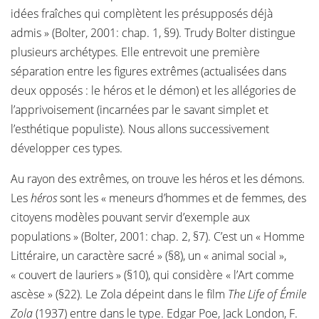
idées fraîches qui complètent les présupposés déjà
admis » (Bolter, 2001: chap. 1, §9). Trudy Bolter distingue
plusieurs archétypes. Elle entrevoit une première
séparation entre les figures extrêmes (actualisées dans
deux opposés : le héros et le démon) et les allégories de
l’apprivoisement (incarnées par le savant simplet et
l’esthétique populiste). Nous allons successivement
développer ces types.
Au rayon des extrêmes, on trouve les héros et les démons.
Les
héros
sont les « meneurs d’hommes et de femmes, des
citoyens modèles pouvant servir d’exemple aux
populations » (Bolter, 2001: chap. 2, §7). C’est un « Homme
Littéraire, un caractère sacré » (§8), un « animal social »,
« couvert de lauriers » (§10), qui considère « l’Art comme
ascèse » (§22). Le Zola dépeint dans le film
The Life of Émile
Zola
(1937) entre dans le type. Edgar Poe, Jack London, F.