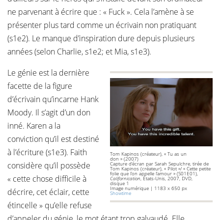
ne parvenant à écrire que : « Fuck ». Cela l’amène à se
présenter plus tard comme un écrivain non pratiquant
(s1e2). Le manque d’inspiration dure depuis plusieurs
années (selon Charlie, s1e2; et Mia, s1e3).
Le génie est la dernière
facette de la figure
d’écrivain qu’incarne Hank
Moody. Il s’agit d’un don
inné. Karen a la
conviction qu’il est destiné
à l’écriture (s1e3). Faith
Tom Kapinos (créateur), « Tu as un
don » (2007)
considère qu’il possède
Capture d’écran par Sarah Sepulchre, tirée de
Tom Kapinos (créateur), « Pilot »/ « Cette petite
folie que l’on appelle l’amour » (S01E01),
« cette chose difficile à
Californication
, États-Unis, 2007, DVD,
disque 1
Image numérique | 1183 x 650 px
décrire, cet éclair, cette
Showtime
étincelle » qu’elle refuse
d’appeler du génie, le mot étant trop galvaudé. Elle