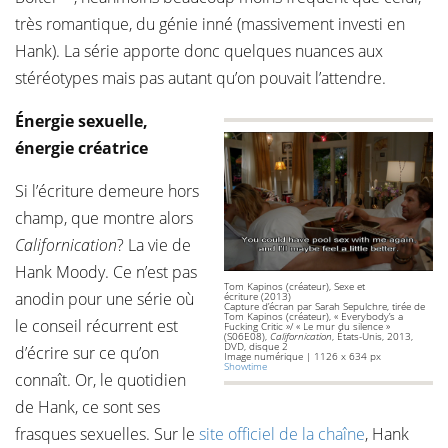
très romantique, du génie inné (massivement investi en
Hank). La série apporte donc quelques nuances aux
stéréotypes mais pas autant qu’on pouvait l’attendre.
Énergie sexuelle,
énergie créatrice
Si l’écriture demeure hors
champ, que montre alors
Californication
? La vie de
Hank Moody. Ce n’est pas
Tom Kapinos (créateur), Sexe et
anodin pour une série où
écriture (2013)
Capture d’écran par Sarah Sepulchre, tirée de
Tom Kapinos (créateur), « Everybody’s a
le conseil récurrent est
Fucking Critic »/ « Le mur du silence »
(S06E08),
Californication
, États-Unis, 2013,
DVD, disque 2
d’écrire sur ce qu’on
Image numérique | 1126 x 634 px
Showtime
connaît. Or, le quotidien
de Hank, ce sont ses
frasques sexuelles. Sur le
site officiel de la chaîne
, Hank