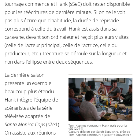
tournage commence et Hank (s5e9) doit rester disponible
pour les réécritures de dernière minute. Si on ne le voit
pas plus écrire que d’habitude, la durée de l’épisode
correspond à celle du travail. Hank est assis dans sa
caravane, devant son ordinateur et reçoit plusieurs visites
(celle de l’acteur principal, celle de l’actrice, celle du
producteur, etc.). L’écriture se déroule sur la longueur et
non dans l’ellipse entre deux séquences.
La dernière saison
présente un exemple
beaucoup plus étendu.
Hank intègre l’équipe de
scénaristes de la série
télévisée adaptée de
Santa Monica Cops
(s7e1).
Tom Kapinos (créateur), Hank écrit pour la
télé (2014)
On assiste aux réunions
Capture d’écran par Sarah Sepulchre, tirée de
Tom Kapinos (créateur), « Julia »/ « Souvenirs »