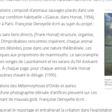
stiaire
, composé d’animaux sauvages placés dans une
leur condition habituelle » (Gascar, dans Horvat, 1994),
à Paris. Françoise Denoyelle écrit au sujet du projet :
sans liens directs, [Frank Horvat] structure, organise,
 D’improbables rencontres s’opèrent, chaque animal
ions désirées, pose dans une nature théâtralisée. Les
oriques aux proportions de mammouths. Le sarcoramphe
 des songes de Lautréamont et les varans du Nil évoluent
. À chaque page, pour chaque animal, Frank Horvat
scènes d’avant le déluge. (1995)
Frank 
Œuvre 
©Frank
ations des
Métamorphoses
d’Ovide et autres
d’une photographie dénuée d’artifices pleuvent sur ces
nt de mauvais goût. Françoise Denoyelle écrit :
cerait le reportage et entraînerait la création dans l’exploita