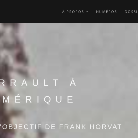
À PROPOS
NUMÉROS
DOSSI
RRAULT À
UMÉRIQUE
L’OBJECTIF DE FRANK HORVAT