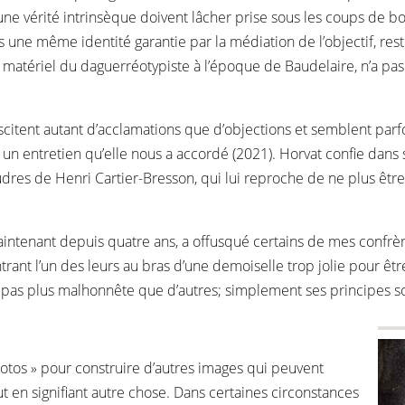
ne vérité intrinsèque doivent lâcher prise sous les coups de b
 une même identité garantie par la médiation de l’objectif, rest
 matériel du daguerréotypiste à l’époque de Baudelaire, n’a pa
citent autant d’acclamations que d’objections et semblent parfois
un entretien qu’elle nous a accordé (2021). Horvat confie dans
dres de Henri Cartier-Bresson, qui lui reproche de ne plus être
 maintenant depuis quatre ans, a offusqué certains de mes con
ntrant l’un des leurs au bras d’une demoiselle trop jolie pour êt
 pas plus malhonnête que d’autres; simplement ses principes so
photos » pour construire d’autres images qui peuvent
t en signifiant autre chose. Dans certaines circonstances