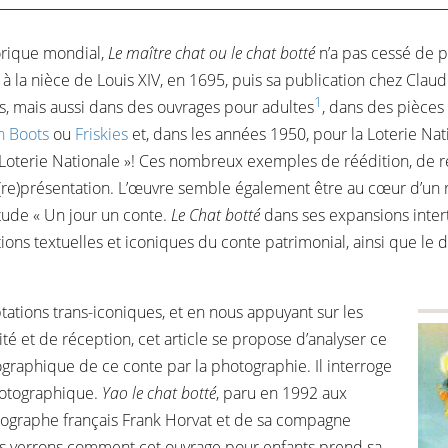
lorique mondial,
Le maître chat ou le chat botté
n’a pas cessé de p
t à la nièce de Louis XIV, en 1695, puis sa publication chez Cla
1
 mais aussi dans des ouvrages pour adultes
, dans des pièce
n Boots
ou
Friskies
et, dans les années 1950, pour la Loterie Nat
 Loterie Nationale »! Ces nombreux exemples de réédition, de re
(re)présentation. L’œuvre semble également être au cœur d’un r
tude « Un jour un conte.
Le Chat botté
dans ses expansions interte
ions textuelles et iconiques du conte patrimonial, ainsi que le
tations trans-iconiques, et en nous appuyant sur les
té et de réception, cet article se propose d’analyser ce
ographique de ce conte par la photographie. Il interroge
hotographique.
Yao le chat botté
, paru en 1992 aux
tographe français Frank Horvat et de sa compagne
s verrons comment cet ouvrage pour enfants prend sa