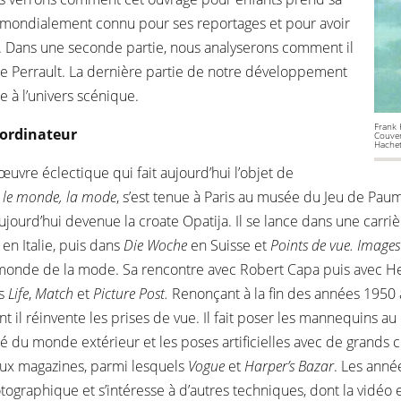
he mondialement connu pour ses reportages et pour avoir
 Dans une seconde partie, nous analyserons comment il
 de Perrault. La dernière partie de notre développement
 à l’univers scénique.
Frank 
l’ordinateur
Couver
Hachet
uvre éclectique qui fait aujourd’hui l’objet de
, le monde, la mode
, s’est tenue à Paris au musée du Jeu de Pa
aujourd’hui devenue la croate Opatija. Il se lance dans une carri
a
en Italie, puis dans
Die Woche
en Suisse et
Points de vue. Image
le monde de la mode. Sa rencontre avec Robert Capa puis avec H
ns
Life
,
Match
et
Picture Post.
Renonçant à la fin des années 1950 
t il réinvente les prises de vue. Il fait poser les mannequins au
té du monde extérieur et les poses artificielles avec de grands
ux magazines, parmi lesquels
Vogue
et
Harper’s Bazar
. Les année
hotographique et s’intéresse à d’autres techniques, dont la vidéo