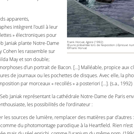
rds apparents,
phes intègrent l’outil à leur
alettes » électroniques pour
Seb Janiak plante Notre-Dame
Frank Horvat,
Agora
(1992)
Œuvre présentée lors de l’expostion
L’épreuve nu
©Frank Horvat
rry Cohen les rassemble sur
hilda May et son double;
orphoses d’un portrait de Bacon. […] Malléable, propice aux cli
tures de journaux ou les pochettes de disques. Avec elle, la pho
mposition par morceaux « recollés » a posteriori […]. (s.a., 1992)
Seb Janiak représentant la cathédrale Notre-Dame de Paris enva
housiaste, les possibilités de l’ordinateur :
er les sources de lumière, remplacer des matières par d’autres :
, comme du photomontage parodique à la Heartfield. Rien n’est 
uée mais du réel enrichi, comme l’uranium du même nom. (1994