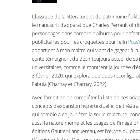
Classique de la littérature et du patrimoine folk
le manuscrit d’apparat que Charles Perrault offri
personnages dans nombre d’albums pour enfants,
publicitaires pour les croquettes pour félin
Puss’
appartient à mon maître qui vient de gagner à la
conte témoignent du désir toujours actuel de sa 
universitaires, comme le montrent la journée d’é
3 février 2020, qui explora quelques reconfigurat
Fabula (Charnay et Charnay, 2022).
Avec l’ambition de compléter la liste de ces adap
concepts d’expansion hypertextuelle, de théâtrali
qui semble à ce jour être la seule relecture icon
aussi la nature même et les usages de l’image p
éditions Gautier-Languereau, est l’œuvre du pho
Véronique Aubry. Dans une première partie, nou