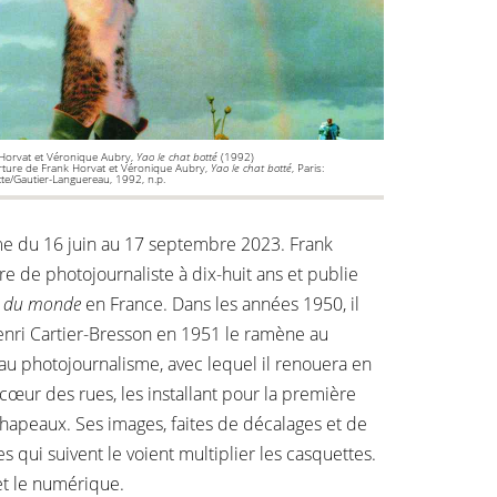
Horvat et Véronique Aubry,
Yao le chat botté
(1992)
ture de Frank Horvat et Véronique Aubry,
Yao le chat botté
, Paris:
te/Gautier-Languereau, 1992, n.p.
ume du 16 juin au 17 septembre 2023. Frank
ère de photojournaliste à dix-huit ans et publie
s du monde
en France. Dans les années 1950, il
enri Cartier-Bresson en 1951 le ramène au
au photojournalisme, avec lequel il renouera en
 cœur des rues, les installant pour la première
 chapeaux. Ses images, faites de décalages et de
s qui suivent le voient multiplier les casquettes.
 et le numérique.