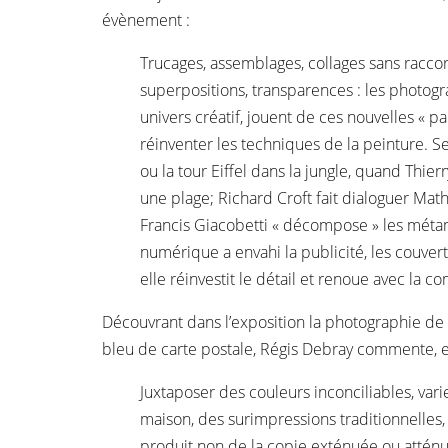
évènement :
Trucages, assemblages, collages sans racco
superpositions, transparences : les photogra
univers créatif, jouent de ces nouvelles « p
réinventer les techniques de la peinture. 
ou la tour Eiffel dans la jungle, quand Thie
une plage; Richard Croft fait dialoguer Mat
Francis Giacobetti « décompose » les métam
numérique a envahi la publicité, les couver
elle réinvestit le détail et renoue avec la co
Découvrant dans l’exposition la photographie de 
bleu de carte postale, Régis Debray commente, ent
Juxtaposer des couleurs inconciliables, vari
maison, des surimpressions traditionnelles
produit non de la copie exténuée ou attén