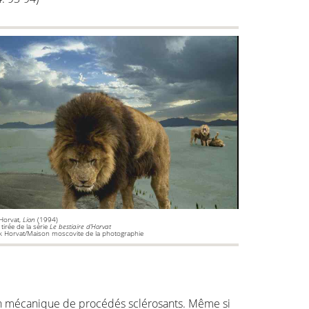
Horvat,
Lion
(1994)
tirée de la série
Le bestiaire d’Horvat
 Horvat/Maison moscovite de la photographie
tion mécanique de procédés sclérosants. Même si