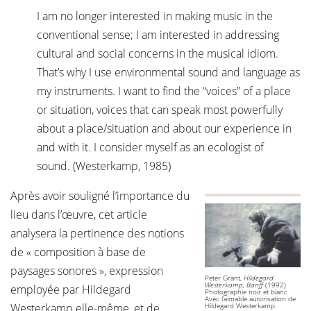
I am no longer interested in making music in the
conventional sense; I am interested in addressing
cultural and social concerns in the musical idiom.
That’s why I use environmental sound and language as
my instruments. I want to find the “voices” of a place
or situation, voices that can speak most powerfully
about a place/situation and about our experience in
and with it. I consider myself as an ecologist of
sound. (Westerkamp, 1985)
Après avoir souligné l’importance du
lieu dans l’œuvre, cet article
analysera la pertinence des notions
de « composition à base de
paysages sonores », expression
Peter Grant,
Hildegard
Westerkamp, Banff
(1992)
employée par Hildegard
Photographie noir et blanc
Avec l’aimable autorisation de
Westerkamp elle-même, et de
Hildegard Westerkamp