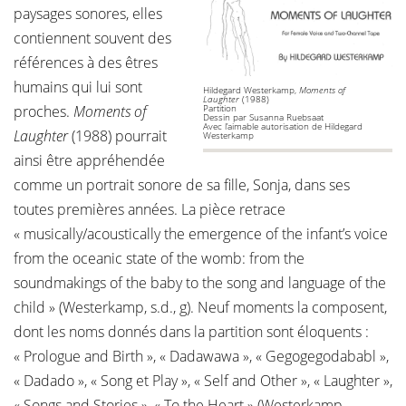
paysages sonores, elles
contiennent souvent des
références à des êtres
humains qui lui sont
Hildegard Westerkamp,
Moments of
Laughter
(1988)
proches.
Moments of
Partition
Dessin par Susanna Ruebsaat
Avec l’aimable autorisation de Hildegard
Laughter
(1988) pourrait
Westerkamp
ainsi être appréhendée
comme un portrait sonore de sa fille, Sonja, dans ses
toutes premières années. La pièce retrace
« musically/acoustically the emergence of the infant’s voice
from the oceanic state of the womb: from the
soundmakings of the baby to the song and language of the
child » (Westerkamp, s.d., g). Neuf moments la composent,
dont les noms donnés dans la partition sont éloquents :
« Prologue and Birth », « Dadawawa », « Gegogegodababl »,
« Dadado », « Song et Play », « Self and Other », « Laughter »,
« Songs and Stories », « To the Heart » (Westerkamp,