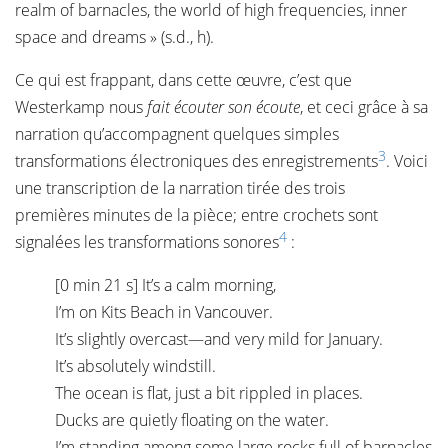
realm of barnacles, the world of high frequencies, inner
space and dreams » (s.d., h).
Ce qui est frappant, dans cette œuvre, c’est que
Westerkamp nous
fait écouter son écoute
, et ceci grâce à sa
narration qu’accompagnent quelques simples
3
transformations électroniques des enregistrements
. Voici
une transcription de la narration tirée des trois
premières minutes de la pièce; entre crochets sont
4
signalées les transformations sonores
:
[0 min 21 s] It’s a calm morning,
I’m on Kits Beach in Vancouver.
It’s slightly overcast—and very mild for January.
It’s absolutely windstill.
The ocean is flat, just a bit rippled in places.
Ducks are quietly floating on the water.
I’m standing among some large rocks full of barnacles