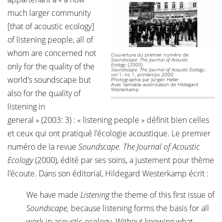
much larger community
[that of acoustic ecology]
of listening people, all of
whom are concerned not
Couverture du premier numéro de
Soundscape. The Journal of Acoustic
only for the quality of the
Ecology
(2000)
Soundscape. The Journal of Acoustic Ecology
,
vol 1, no 1, printemps 2000
world’s soundscape but
Photographie par Jürgen Heller
Avec l’aimable autorisation de Hildegard
Westerkamp
also for the quality of
listening in
general » (2003: 3) : « listening people » définit bien celles
et ceux qui ont pratiqué l’écologie acoustique. Le premier
numéro de la revue
Soundscape. The Journal of Acoustic
Ecology
(2000), édité par ses soins, a justement pour thème
l’écoute. Dans son éditorial, Hildegard Westerkamp écrit :
We have made
Listening
the theme of this first issue of
Soundscape,
because listening forms the basis for all
work in acoustic ecology. Without knowing what