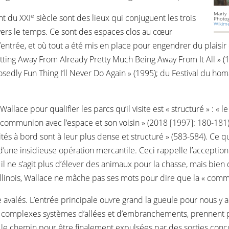
Marty 
e
nt du XXI
siècle sont des lieux qui conjuguent les trois
Photo
Wikim
avers le temps. Ce sont des espaces clos au cœur
rée, et où tout a été mis en place pour engendrer du plaisir et i
é « Getting Away From Already Pretty Much Being Away From It All »
edly Fun Thing I’ll Never Do Again » (1995); du Festival du ho
ace pour qualifier les parcs qu’il visite est « structuré » : « le po
e communion avec l’espace et son voisin » (2018 [1997]: 180-181);
és à bord sont à leur plus dense et structuré » (583-584). Ce qua
e d’une insidieuse opération mercantile. Ceci rappelle l’acceptio
 il ne s’agit plus d’élever des animaux pour la chasse, mais bie
l’Illinois, Wallace ne mâche pas ses mots pour dire que la « com
 avalés. L’entrée principale ouvre grand la gueule pour nous y
s complexes systèmes d’allées et d’embranchements, prennent pa
nt le chemin pour être finalement expulsées par des sorties con