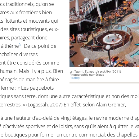
s traditionnels, qu’on se
res aux frontières bien
s flottants et mouvants qui
es sites touristiques, eux-
ires, partageant donc
5
s à thème
. De ce point de
enchaîner diverses
ent être considérés comme
humain. Mais il y a plus. Bien
Jan Tuomi,
Bateau de croisière
(2011)
Photographie numérique
Pixabay
aménagés de manière à faire
re ferme : « Les paquebots
tiques sans terre, dont une autre caractéristique et non des moin
rrestres. » (Logossah, 2007) En effet, selon Alain Grenier,
er à une hauteur d’au-delà de vingt étages, le navire moderne 
 d’activités sportives et de loisirs, sans qu’ils aient à quitter le
t de boutiques pour former un centre commercial, des chapelles 