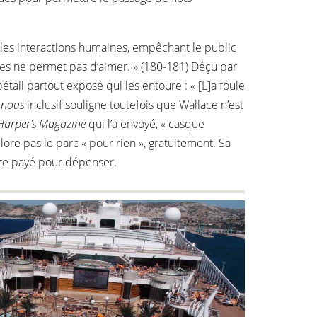
t les interactions humaines, empêchant le public
ages ne permet pas d’aimer. » (180-181) Déçu par
bétail partout exposé qui les entoure : « [L]a foule
u
nous
inclusif souligne toutefois que Wallace n’est
Harper’s Magazine
qui l’a envoyé, « casque
lore pas le parc « pour rien », gratuitement. Sa
d’être payé pour dépenser.