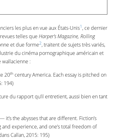
1
nciers les plus en vue aux États-Unis
, ce dernier
s revues telles que
Harper’s Magazine, Rolling
2
bonne et due forme
, traitent de sujets très variés,
industrie du cinéma pornographique américain et
 wallacienne :
th
te 20
century America. Each essay is pitched on
5: 194)
ture du rapport qu’il entretient, aussi bien en tant
 it’s the abysses that are different. Fiction’s
ing and experience, and one’s total freedom of
dans Callan, 2015: 195)