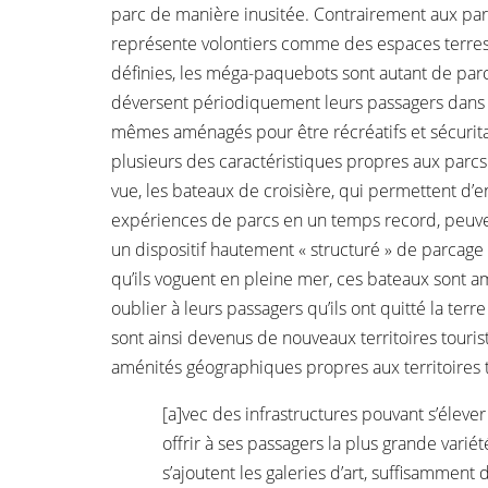
parc de manière inusitée. Contrairement aux parc
représente volontiers comme des espaces terrest
définies, les méga-paquebots sont autant de parc
déversent périodiquement leurs passagers dans d
mêmes aménagés pour être récréatifs et sécurita
plusieurs des caractéristiques propres aux parc
vue, les bateaux de croisière, qui permettent d’
expériences de parcs en un temps record, peuv
un dispositif hautement « structuré » de parcage 
qu’ils voguent en pleine mer, ces bateaux sont 
oublier à leurs passagers qu’ils ont quitté la ter
sont ainsi devenus de nouveaux territoires touris
aménités géographiques propres aux territoires te
[a]vec des infrastructures pouvant s’élev
offrir à ses passagers la plus grande variété
s’ajoutent les galeries d’art, suffisammen