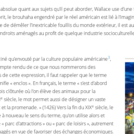
 absolue quant aux sujets qu’il peut aborder, Wallace use d’une for
rit, le brouhaha engendré par le réel américain est lié à l’imagi
e de démêler l’inextricable fouillis du monde extérieur, il est a
droits aménagés au profit de quelque industrie socioculturelle
3
ciné qu’envouté par la culture populaire américaine
,
le compte rendu de ce que nous nommerons des
s de cette expression, il faut rappeler que le terme
nifie « enclos ». En français, le terme « s’est d’abord
is clôturée où l’on élève des animaux pour la
e
I
siècle, le mot permet aussi de désigner un vaste
e
et la promenade. » (1426) Vers la fin du XIX
siècle, le
à nouveau le sens du terme, qu’on utilise alors et
parc d’attractions » ou « parc de loisirs », autrement
ménagés en vue de favoriser des échanges économiques.