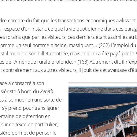
endre compte du fait que les transactions économiques avilissen
r, l’espace d’un instant, ce que la vie quotidienne dans ces par
les forains que par les visiteurs, ces derniers étant assimilés au 
comme un seul homme placide, mastiquant. » (202) L’emploi d
t-il muni de son billet d’entrée, mais celui-ci a été payé par le
ues de l’Amérique rurale profonde. » (163) Autrement dit, il n’exp
 contrairement aux autres visiteurs, il jouit de cet avantage 
lace a consacré à son
siériste à bord du
Zenith
.
pas à se muer en une sorte de
 s’y prend pour transfigurer
emaine de détention en
ur ce texte en particulier,
isière permet de penser le