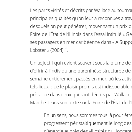
Les parcs visités et décrits par Wallace au tourna
principales qualités qu’on leur a reconnues à tr
desquels on peut pénétrer, moyennant un prix d’ent
Foire de l’État de l’Illinois dans l’essai intitul
ses passagers en mer caribéenne dans « A Suppos
4
Lobster » (2004)
.
Un adjectif qui revient souvent sous la plume de Wall
d’offrir à l’individu une parenthèse structurée d
semaine entièrement passés en mer, où les activit
tels lieux, que le plaisir promis est indissociabl
près que dans ceux qui sont décrits par Wallace,
Marché. Dans son texte sur la Foire de l’État de 
En un sens, nous sommes tous là pour être
progressent péristaltiquement le long de
d’énergie auprès des villosités qui longe