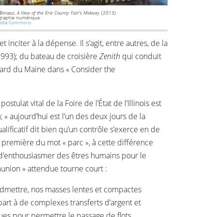
Biniasz,
A View of the Erie County Fair's Midway
(2013)
graphie numérique
edia Commons
nciter à la dépense. Il s’agit, entre autres, de la
 (1993); du bateau de croisière
Zenith
qui conduit
mard du Maine dans « Consider the
stulat vital de la Foire de l’État de l’Illinois est
 « aujourd’hui est l’un des deux jours de la
lificatif dit bien qu’un contrôle s’exerce en de
n première du mot « parc », à cette différence
n d’enthousiasmer des êtres humains pour le
munion » attendue tourne court :
 admettre, nos masses lentes et compactes
rt à de complexes transferts d’argent et
çues pour permettre le passage de flots