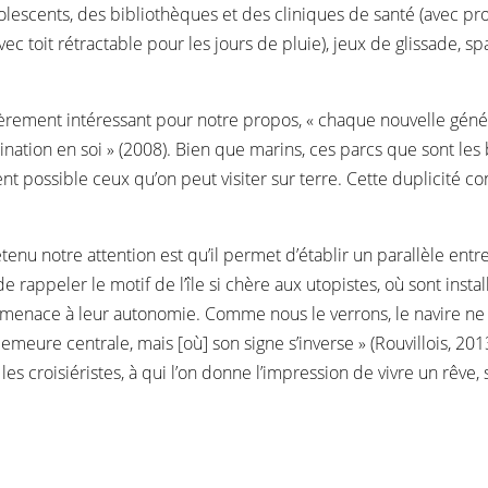
lescents, des bibliothèques et des cliniques de santé (avec p
ec toit rétractable pour les jours de pluie), jeux de glissade, spa
ulièrement intéressant pour notre propos, « chaque nouvelle gé
nation en soi » (2008). Bien que marins, ces parcs que sont les 
t possible ceux qu’on peut visiter sur terre. Cette duplicité con
tenu notre attention est qu’il permet d’établir un parallèle entre
rappeler le motif de l’île si chère aux utopistes, où sont instal
nace à leur autonomie. Comme nous le verrons, le navire ne ta
meure centrale, mais [où] son signe s’inverse » (Rouvillois, 2013
 les croisiéristes, à qui l’on donne l’impression de vivre un rêve,