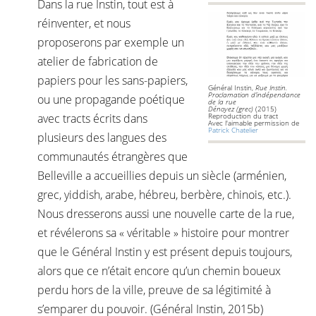
Dans la rue Instin, tout est à
réinventer, et nous
proposerons par exemple un
atelier de fabrication de
papiers pour les sans-papiers,
Général Instin,
Rue Instin.
Proclamation d’indépendance
ou une propagande poétique
de la rue
Dénoyez
(grec)
(2015)
avec tracts écrits dans
Reproduction du tract
Avec l'aimable permission de
Patrick Chatelier
plusieurs des langues des
communautés étrangères que
Belleville a accueillies depuis un siècle (arménien,
grec, yiddish, arabe, hébreu, berbère, chinois, etc.).
Nous dresserons aussi une nouvelle carte de la rue,
et révélerons sa « véritable » histoire pour montrer
que le Général Instin y est présent depuis toujours,
alors que ce n’était encore qu’un chemin boueux
perdu hors de la ville, preuve de sa légitimité à
s’emparer du pouvoir. (Général Instin, 2015b)