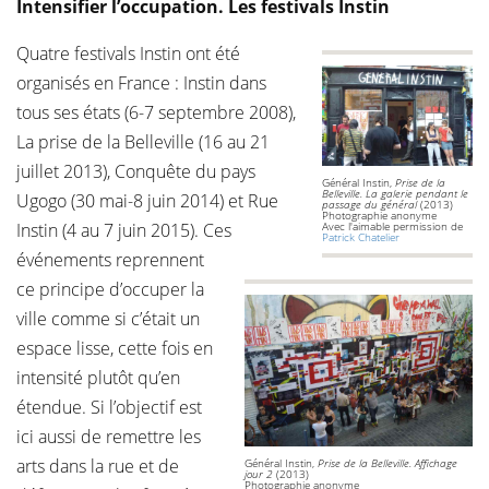
Intensifier l’occupation. Les festivals Instin
Quatre festivals Instin ont été
organisés en France : Instin dans
tous ses états (6-7 septembre 2008),
La prise de la Belleville (16 au 21
juillet 2013), Conquête du pays
Général Instin,
Prise de la
Belleville. La galerie pendant le
Ugogo (30 mai-8 juin 2014) et Rue
passage du général
(2013)
Photographie anonyme
Instin (4 au 7 juin 2015). Ces
Avec l'aimable permission de
Patrick Chatelier
événements reprennent
ce principe d’occuper la
ville comme si c’était un
espace lisse, cette fois en
intensité plutôt qu’en
étendue. Si l’objectif est
ici aussi de remettre les
arts dans la rue et de
Général Instin,
Prise de la Belleville. Affichage
jour 2
(2013)
Photographie anonyme