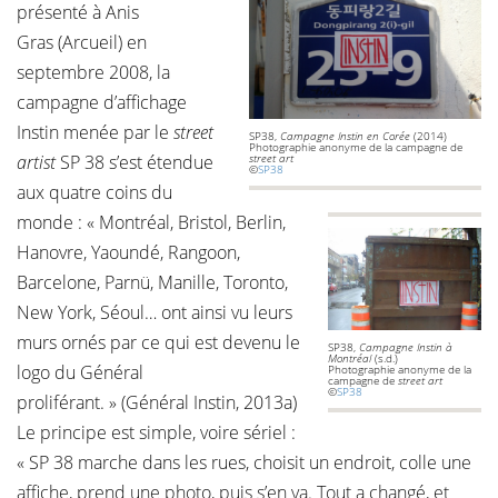
présenté à Anis
Gras (Arcueil) en
septembre 2008, la
campagne d’affichage
Instin menée par le
street
SP38,
Campagne Instin en Corée
(2014)
Photographie anonyme de la campagne de
artist
SP 38 s’est étendue
street art
©
SP38
aux quatre coins du
monde : « Montréal, Bristol, Berlin,
Hanovre, Yaoundé, Rangoon,
Barcelone, Parnü, Manille, Toronto,
New York, Séoul… ont ainsi vu leurs
murs ornés par ce qui est devenu le
SP38,
Campagne Instin à
Montréal
(s.d.)
logo du Général
Photographie anonyme de la
campagne de
street art
©
SP38
proliférant. » (Général Instin, 2013a)
Le principe est simple, voire sériel :
« SP 38 marche dans les rues, choisit un endroit, colle une
affiche, prend une photo, puis s’en va. Tout a changé, et