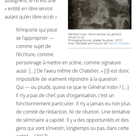
soulignent, le GI est une
« entité en
libre-service
autant qu’en
libre-accès
» :
N’importe qui peut
Général Instin,
Vitrail tombal du général
se l’approprier —
Hinstin
(s.d.)
Photographie par Juliette Soubrier, 2010
Avec l'aimable permission de
Patrick Chatelier
comme sujet de
l’écriture, comme
personnage à mettre en scène, comme signature
aussi. […] De l’aveu même de Chatelier, « [i]l est donc
impossible de vraiment répondre à la question :
Qui — ou plutôt, qu’est-ce que le Général Instin ? […]
Il n’y a pas de chef, pas d’organisation, c’est un
fonctionnement particulier. Il n’y a jamais eu non plus
de comité de rédaction. Ni de réunion. Une tentative
de séminaire a capoté. Il y a des opportunités et des
gens qui vont s’investir, longtemps ou pas, dans cette