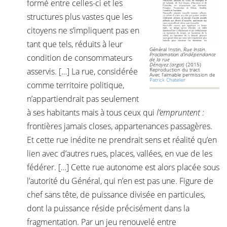
formé entre celles-ci et les
structures plus vastes que les
citoyens ne s’impliquent pas en
tant que tels, réduits à leur
Général Instin,
Rue Instin.
Proclamation d’indépendance
condition de consommateurs
de la rue
Dénoyez
(argot)
(2015)
asservis. […] La rue, considérée
Reproduction du tract
Avec l'aimable permission de
Patrick Chatelier
comme territoire politique,
n’appartiendrait pas seulement
à ses habitants mais à tous ceux qui
l’empruntent :
frontières jamais closes, appartenances passagères.
Et cette rue inédite ne prendrait sens et réalité qu’en
lien avec d’autres rues, places, vallées, en vue de les
fédérer. […] Cette rue autonome est alors placée sous
l’autorité du Général, qui n’en est pas une. Figure de
chef sans tête, de puissance divisée en particules,
dont la puissance réside précisément dans la
fragmentation. Par un jeu renouvelé entre