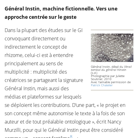
Général Instin, machine fictionnelle. Vers une
approche centrée sur le geste
Dans la plupart des études sur le GI
convoquant directement ou
indirectement le concept de
rhizome, celui-ci est à entendre
principalement au sens de
Général Instin, détail du
Vitrail
tombal du général Hinstin
multiplicité : multiplicité des
(s.d.)
Photographie par Juliette
créatrices se partageant la signature
Soubrier, 2010
Avec l'aimable permission de
Patrick Chatelier
Général Instin, mais aussi des
médias et plateformes sur lesquels
se déploient les contributions. D’une part, « le projet en
son concept même autonomise le texte à la fois de son
auteur et de tout préalable ontologique », écrit Nancy
Murzilli, pour qui le Général Instin peut être considéré
8