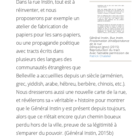
Dans la rue Instin, tout est à
réinventer, et nous
proposerons par exemple un
atelier de fabrication de
papiers pour les sans-papiers,
Général Instin,
Rue Instin.
Proclamation d’indépendance
ou une propagande poétique
de la rue
Dénoyez
(grec)
(2015)
avec tracts écrits dans
Reproduction du tract
Avec l'aimable permission de
Patrick Chatelier
plusieurs des langues des
communautés étrangères que
Belleville a accueillies depuis un siècle (arménien,
grec, yiddish, arabe, hébreu, berbère, chinois, etc.).
Nous dresserons aussi une nouvelle carte de la rue,
et révélerons sa « véritable » histoire pour montrer
que le Général Instin y est présent depuis toujours,
alors que ce n’était encore qu’un chemin boueux
perdu hors de la ville, preuve de sa légitimité à
s’emparer du pouvoir. (Général Instin, 2015b)