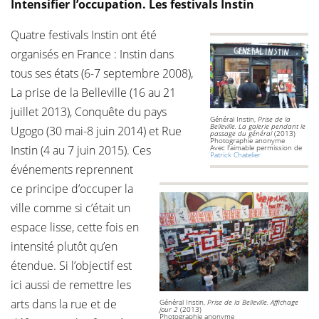
Intensifier l’occupation. Les festivals Instin
Quatre festivals Instin ont été
organisés en France : Instin dans
tous ses états (6-7 septembre 2008),
La prise de la Belleville (16 au 21
juillet 2013), Conquête du pays
Général Instin,
Prise de la
Belleville. La galerie pendant le
Ugogo (30 mai-8 juin 2014) et Rue
passage du général
(2013)
Photographie anonyme
Instin (4 au 7 juin 2015). Ces
Avec l'aimable permission de
Patrick Chatelier
événements reprennent
ce principe d’occuper la
ville comme si c’était un
espace lisse, cette fois en
intensité plutôt qu’en
étendue. Si l’objectif est
ici aussi de remettre les
arts dans la rue et de
Général Instin,
Prise de la Belleville. Affichage
jour 2
(2013)
Photographie anonyme