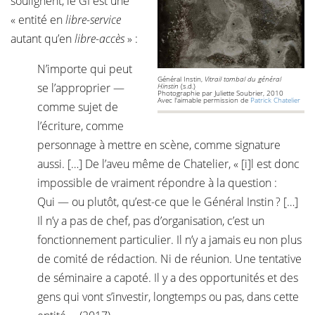
soulignent, le GI est une
« entité en
libre-service
autant qu’en
libre-accès
» :
N’importe qui peut
Général Instin,
Vitrail tombal du général
se l’approprier —
Hinstin
(s.d.)
Photographie par Juliette Soubrier, 2010
Avec l'aimable permission de
Patrick Chatelier
comme sujet de
l’écriture, comme
personnage à mettre en scène, comme signature
aussi. […] De l’aveu même de Chatelier, « [i]l est donc
impossible de vraiment répondre à la question :
Qui — ou plutôt, qu’est-ce que le Général Instin ? […]
Il n’y a pas de chef, pas d’organisation, c’est un
fonctionnement particulier. Il n’y a jamais eu non plus
de comité de rédaction. Ni de réunion. Une tentative
de séminaire a capoté. Il y a des opportunités et des
gens qui vont s’investir, longtemps ou pas, dans cette