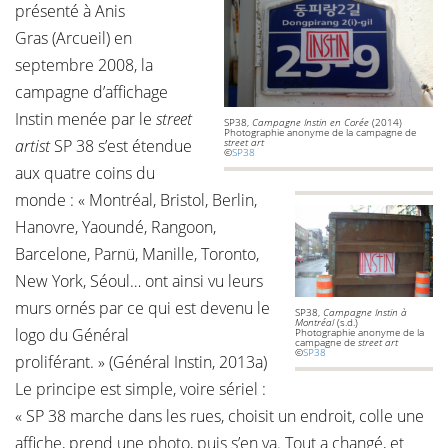
présenté à Anis
Gras (Arcueil) en
septembre 2008, la
campagne d’affichage
Instin menée par le
street
SP38,
Campagne Instin en Corée
(2014)
Photographie anonyme de la campagne de
artist
SP 38 s’est étendue
street art
©
SP38
aux quatre coins du
monde : « Montréal, Bristol, Berlin,
Hanovre, Yaoundé, Rangoon,
Barcelone, Parnü, Manille, Toronto,
New York, Séoul… ont ainsi vu leurs
murs ornés par ce qui est devenu le
SP38,
Campagne Instin à
Montréal
(s.d.)
logo du Général
Photographie anonyme de la
campagne de
street art
©
SP38
proliférant. » (Général Instin, 2013a)
Le principe est simple, voire sériel :
« SP 38 marche dans les rues, choisit un endroit, colle une
affiche, prend une photo, puis s’en va. Tout a changé, et