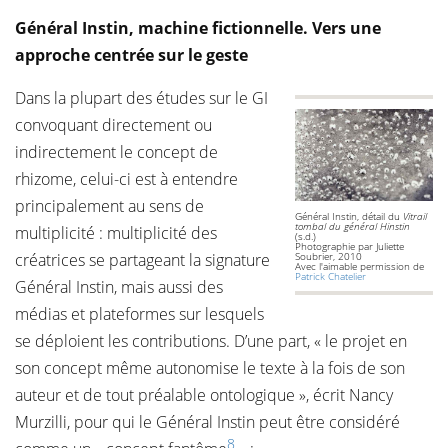
Général Instin, machine fictionnelle. Vers une
approche centrée sur le geste
Dans la plupart des études sur le GI
convoquant directement ou
indirectement le concept de
rhizome, celui-ci est à entendre
principalement au sens de
Général Instin, détail du
Vitrail
tombal du général Hinstin
multiplicité : multiplicité des
(s.d.)
Photographie par Juliette
créatrices se partageant la signature
Soubrier, 2010
Avec l'aimable permission de
Patrick Chatelier
Général Instin, mais aussi des
médias et plateformes sur lesquels
se déploient les contributions. D’une part, « le projet en
son concept même autonomise le texte à la fois de son
auteur et de tout préalable ontologique », écrit Nancy
Murzilli, pour qui le Général Instin peut être considéré
8