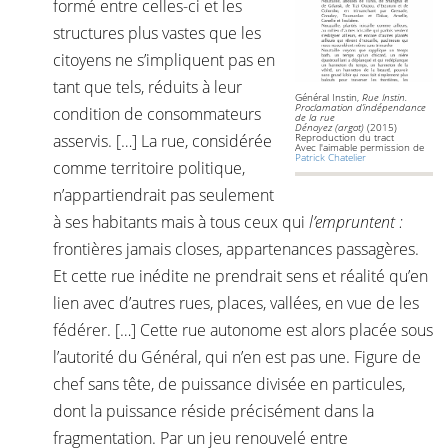
formé entre celles-ci et les
structures plus vastes que les
citoyens ne s’impliquent pas en
tant que tels, réduits à leur
Général Instin,
Rue Instin.
Proclamation d’indépendance
condition de consommateurs
de la rue
Dénoyez
(argot)
(2015)
asservis. […] La rue, considérée
Reproduction du tract
Avec l'aimable permission de
Patrick Chatelier
comme territoire politique,
n’appartiendrait pas seulement
à ses habitants mais à tous ceux qui
l’empruntent :
frontières jamais closes, appartenances passagères.
Et cette rue inédite ne prendrait sens et réalité qu’en
lien avec d’autres rues, places, vallées, en vue de les
fédérer. […] Cette rue autonome est alors placée sous
l’autorité du Général, qui n’en est pas une. Figure de
chef sans tête, de puissance divisée en particules,
dont la puissance réside précisément dans la
fragmentation. Par un jeu renouvelé entre