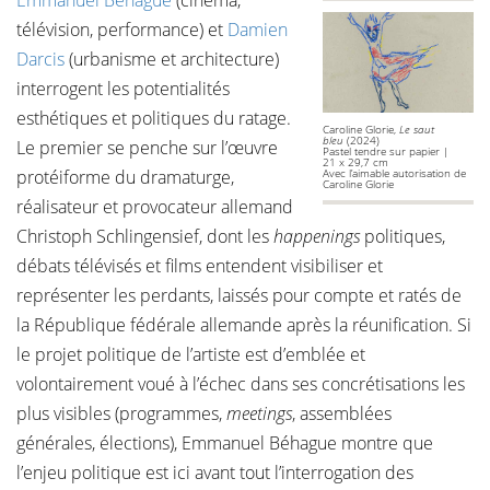
Emmanuel Béhague
(cinéma,
télévision, performance) et
Damien
Darcis
(urbanisme et architecture)
interrogent les potentialités
esthétiques et politiques du ratage.
Caroline Glorie,
Le saut
bleu
(2024)
Le premier se penche sur l’œuvre
Pastel tendre sur papier |
21 x 29,7 cm
protéiforme du dramaturge,
Avec l’aimable autorisation de
Caroline Glorie
réalisateur et provocateur allemand
Christoph Schlingensief, dont les
happenings
politiques,
débats télévisés et films entendent visibiliser et
représenter les perdants, laissés pour compte et ratés de
la République fédérale allemande après la réunification. Si
le projet politique de l’artiste est d’emblée et
volontairement voué à l’échec dans ses concrétisations les
plus visibles (programmes,
meetings
, assemblées
générales, élections), Emmanuel Béhague montre que
l’enjeu politique est ici avant tout l’interrogation des