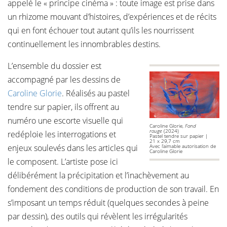
appelé le « principe cinéma » : toute image est prise dans
un rhizome mouvant d’histoires, d’expériences et de récits
qui en font échouer tout autant qu’ils les nourrissent
continuellement les innombrables destins.
L’ensemble du dossier est
accompagné par les dessins de
Caroline Glorie
. Réalisés au pastel
tendre sur papier, ils offrent au
numéro une escorte visuelle qui
Caroline Glorie,
Fond
rouge
(2024)
redéploie les interrogations et
Pastel tendre sur papier |
21 x 29,7 cm
enjeux soulevés dans les articles qui
Avec l’aimable autorisation de
Caroline Glorie
le composent. L’artiste pose ici
délibérément la précipitation et l’inachèvement au
fondement des conditions de production de son travail. En
s’imposant un temps réduit (quelques secondes à peine
par dessin), des outils qui révèlent les irrégularités