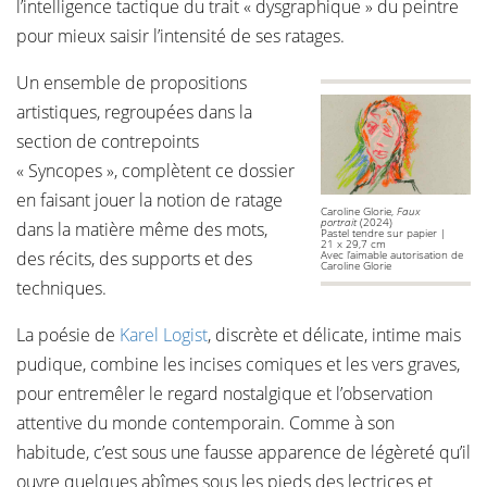
l’intelligence tactique du trait « dysgraphique » du peintre
pour mieux saisir l’intensité de ses ratages.
Un ensemble de propositions
artistiques, regroupées dans la
section de contrepoints
« Syncopes », complètent ce dossier
en faisant jouer la notion de ratage
Caroline Glorie,
Faux
portrait
(2024)
dans la matière même des mots,
Pastel tendre sur papier |
21 x 29,7 cm
des récits, des supports et des
Avec l’aimable autorisation de
Caroline Glorie
techniques.
La poésie de
Karel Logist
, discrète et délicate, intime mais
pudique, combine les incises comiques et les vers graves,
pour entremêler le regard nostalgique et l’observation
attentive du monde contemporain. Comme à son
habitude, c’est sous une fausse apparence de légèreté qu’il
ouvre quelques abîmes sous les pieds des lectrices et