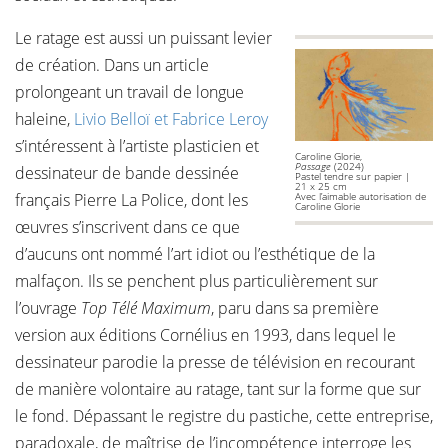
Le ratage est aussi un puissant levier
de création. Dans un article
prolongeant un travail de longue
haleine,
Livio Belloï et Fabrice Leroy
s’intéressent à l’artiste plasticien et
Caroline Glorie,
Passage
(2024)
dessinateur de bande dessinée
Pastel tendre sur papier |
21 x 25 cm
français Pierre La Police, dont les
Avec l’aimable autorisation de
Caroline Glorie
œuvres s’inscrivent dans ce que
d’aucuns ont nommé l’art idiot ou l’esthétique de la
malfaçon. Ils se penchent plus particulièrement sur
l’ouvrage
Top Télé Maximum
, paru dans sa première
version aux éditions Cornélius en 1993, dans lequel le
dessinateur parodie la presse de télévision en recourant
de manière volontaire au ratage, tant sur la forme que sur
le fond. Dépassant le registre du pastiche, cette entreprise,
paradoxale, de maîtrise de l’incompétence interroge les