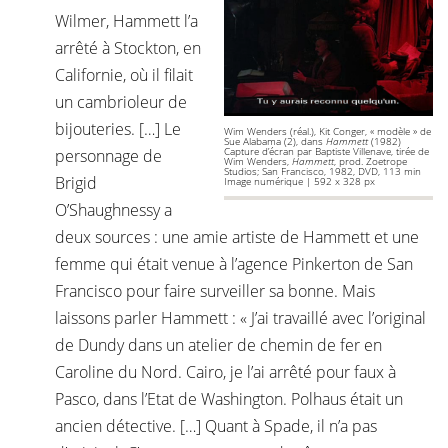
Wilmer, Hammett l’a
arrêté à Stockton, en
Californie, où il filait
un cambrioleur de
bijouteries. […] Le
Wim Wenders (réal.), Kit Conger, « modèle » de
Sue Alabama (2), dans
Hammett
(1982)
Capture d’écran par Baptiste Villenave, tirée de
personnage de
Wim Wenders,
Hammett
, prod. Zoetrope
Studios; San Francisco, 1982, DVD, 113 min
Brigid
Image numérique | 592 x 328 px
O’Shaughnessy a
deux sources : une amie artiste de Hammett et une
femme qui était venue à l’agence Pinkerton de San
Francisco pour faire surveiller sa bonne. Mais
laissons parler Hammett : « J’ai travaillé avec l’original
de Dundy dans un atelier de chemin de fer en
Caroline du Nord. Cairo, je l’ai arrêté pour faux à
Pasco, dans l’Etat de Washington. Polhaus était un
ancien détective. […] Quant à Spade, il n’a pas