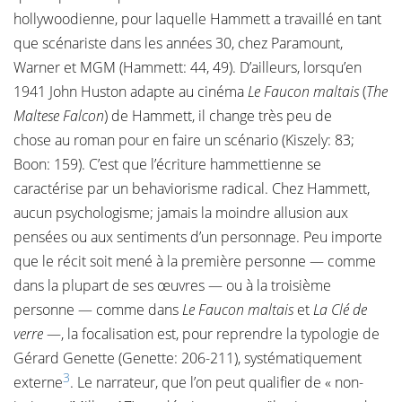
hollywoodienne, pour laquelle Hammett a travaillé en tant
que scénariste dans les années 30, chez Paramount,
Warner et MGM (Hammett: 44, 49). D’ailleurs, lorsqu’en
1941 John Huston adapte au cinéma
Le Faucon maltais
(
The
Maltese Falcon
) de Hammett, il change très peu de
chose au roman pour en faire un scénario (Kiszely: 83;
Boon: 159). C’est que l’écriture hammettienne se
caractérise par un behaviorisme radical. Chez Hammett,
aucun psychologisme; jamais la moindre allusion aux
pensées ou aux sentiments d’un personnage. Peu importe
que le récit soit mené à la première personne — comme
dans la plupart de ses œuvres — ou à la troisième
personne — comme dans
Le Faucon maltais
et
La Clé de
verre
—, la focalisation est, pour reprendre la typologie de
Gérard Genette (Genette: 206-211), systématiquement
3
externe
. Le narrateur, que l’on peut qualifier de « non-