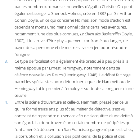
par les nombreux romans et nouvelles d’Agatha Christie. On peut
également songer à Sherlock Holmes, créé en 1887 par Sir Arthur
Conan Doyle. En ce qui concerne Holmes, son mode d’action est
cependant moins unidimensionnel : dans certaines aventures,
notamment l’une des plus connues,
Le Chien des Baskerville
(Doyle,
1902), il lui arrive d’être physiquement confronté au danger, de
payer de sa personne et de mettre sa vie en jeu pour résoudre
l’énigme.
3.
Ce type de focalisation a également été pratiqué à peu près à la
même époque par Ernest Hemingway, notamment dans sa
célèbre nouvelle
Les Tueurs
(Hemingway, 1948). Le débat fait rage
parmi les spécialistes pour déterminer lequel de Hammett ou de
Hemingway fut le premier à l’employer sur toute la longueur d’une
œuvre.
4.
Entre la scène d’ouverture et celle-ci, Hammett, pressé par celui
qui l’a formé treize ans plus tôt au métier de détective, s’est vu
contraint de reprendre du service afin de s’acquitter d’une dette à
son égard. Il a donc traversé un certain nombre de péripéties qui
l’ont amené à découvrir un San Francisco gangrené par les trafics,
la corruption et la collusion des politiciens, de la police et des