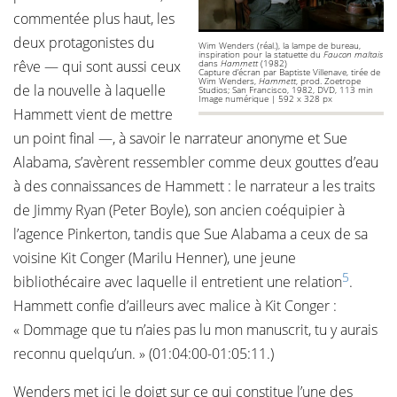
commentée plus haut, les
deux protagonistes du
Wim Wenders (réal.), la lampe de bureau,
inspiration pour la statuette du
Faucon maltais
rêve — qui sont aussi ceux
dans
Hammett
(1982)
Capture d’écran par Baptiste Villenave, tirée de
Wim Wenders,
Hammett
, prod. Zoetrope
de la nouvelle à laquelle
Studios; San Francisco, 1982, DVD, 113 min
Image numérique | 592 x 328 px
Hammett vient de mettre
un point final —, à savoir le narrateur anonyme et Sue
Alabama, s’avèrent ressembler comme deux gouttes d’eau
à des connaissances de Hammett : le narrateur a les traits
de Jimmy Ryan (Peter Boyle), son ancien coéquipier à
l’agence Pinkerton, tandis que Sue Alabama a ceux de sa
voisine Kit Conger (Marilu Henner), une jeune
5
bibliothécaire avec laquelle il entretient une relation
.
Hammett confie d’ailleurs avec malice à Kit Conger :
« Dommage que tu n’aies pas lu mon manuscrit, tu y aurais
reconnu quelqu’un. » (01:04:00-01:05:11.)
Wenders met ici le doigt sur ce qui constitue l’une des