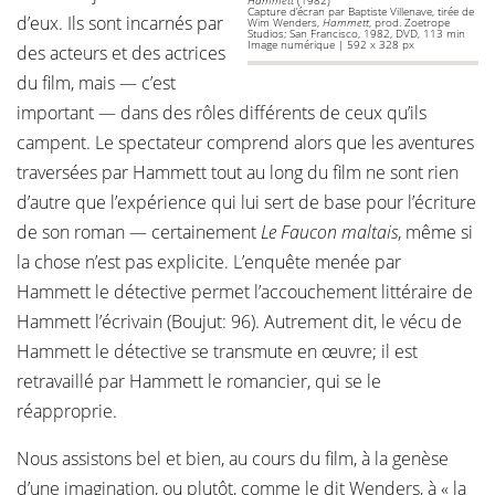
Hammett
(1982)
Capture d’écran par Baptiste Villenave, tirée de
d’eux. Ils sont incarnés par
Wim Wenders,
Hammett
, prod. Zoetrope
Studios; San Francisco, 1982, DVD, 113 min
Image numérique | 592 x 328 px
des acteurs et des actrices
du film, mais — c’est
important — dans des rôles différents de ceux qu’ils
campent. Le spectateur comprend alors que les aventures
traversées par Hammett tout au long du film ne sont rien
d’autre que l’expérience qui lui sert de base pour l’écriture
de son roman — certainement
Le Faucon maltais
, même si
la chose n’est pas explicite. L’enquête menée par
Hammett le détective permet l’accouchement littéraire de
Hammett l’écrivain (Boujut: 96). Autrement dit, le vécu de
Hammett le détective se transmute en œuvre; il est
retravaillé par Hammett le romancier, qui se le
réapproprie.
Nous assistons bel et bien, au cours du film, à la genèse
d’une imagination, ou plutôt, comme le dit Wenders, à « la