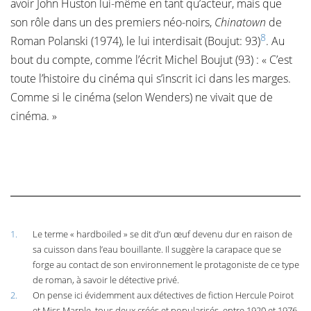
avoir John Huston lui-même en tant qu’acteur, mais que
son rôle dans un des premiers néo-noirs,
Chinatown
de
8
Roman Polanski (1974), le lui interdisait (Boujut: 93)
. Au
bout du compte, comme l’écrit Michel Boujut (93) : « C’est
toute l’histoire du cinéma qui s’inscrit ici dans les marges.
Comme si le cinéma (selon Wenders) ne vivait que de
cinéma. »
1.
Le terme « hardboiled » se dit d’un œuf devenu dur en raison de
sa cuisson dans l’eau bouillante. Il suggère la carapace que se
forge au contact de son environnement le protagoniste de ce type
de roman, à savoir le détective privé.
2.
On pense ici évidemment aux détectives de fiction Hercule Poirot
et Miss Marple, tous deux créés et popularisés, entre 1920 et 1976,