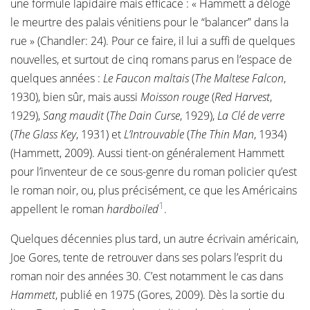
une formule lapidaire mais efficace : « Hammett a délogé
le meurtre des palais vénitiens pour le “balancer” dans la
rue » (Chandler: 24). Pour ce faire, il lui a suffi de quelques
nouvelles, et surtout de cinq romans parus en l’espace de
quelques années :
Le Faucon maltais
(
The Maltese Falcon
,
1930), bien sûr, mais aussi
Moisson rouge
(
Red Harvest
,
1929),
Sang maudit
(
The Dain Curse
, 1929),
La Clé de verre
(
The Glass Key
, 1931) et
L’Introuvable
(
The Thin Man
, 1934)
(Hammett, 2009). Aussi tient-on généralement Hammett
pour l’inventeur de ce sous-genre du roman policier qu’est
le roman noir, ou, plus précisément, ce que les Américains
1
appellent le roman
hardboiled
.
Quelques décennies plus tard, un autre écrivain américain,
Joe Gores, tente de retrouver dans ses polars l’esprit du
roman noir des années 30. C’est notamment le cas dans
Hammett
, publié en 1975 (Gores, 2009). Dès la sortie du