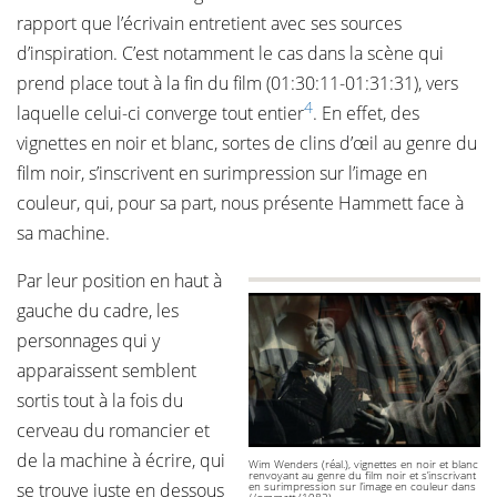
rapport que l’écrivain entretient avec ses sources
d’inspiration. C’est notamment le cas dans la scène qui
prend place tout à la fin du film (01:30:11-01:31:31), vers
4
laquelle celui-ci converge tout entier
. En effet, des
vignettes en noir et blanc, sortes de clins d’œil au genre du
film noir, s’inscrivent en surimpression sur l’image en
couleur, qui, pour sa part, nous présente Hammett face à
sa machine.
Par leur position en haut à
gauche du cadre, les
personnages qui y
apparaissent semblent
sortis tout à la fois du
cerveau du romancier et
de la machine à écrire, qui
Wim Wenders (réal.), vignettes en noir et blanc
renvoyant au genre du film noir et s’inscrivant
se trouve juste en dessous
en surimpression sur l’image en couleur dans