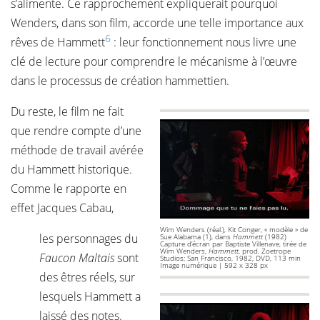
s’alimente. Ce rapprochement expliquerait pourquoi
Wenders, dans son film, accorde une telle importance aux
6
rêves de Hammett
: leur fonctionnement nous livre une
clé de lecture pour comprendre le mécanisme à l’œuvre
dans le processus de création hammettien.
Du reste, le film ne fait
que rendre compte d’une
méthode de travail avérée
du Hammett historique.
Comme le rapporte en
effet Jacques Cabau,
Wim Wenders (réal.), Kit Conger, « modèle » de
les personnages du
Sue Alabama (1), dans
Hammett
(1982)
Capture d’écran par Baptiste Villenave, tirée de
Wim Wenders,
Hammett
, prod. Zoetrope
Faucon Maltais
sont
Studios; San Francisco, 1982, DVD, 113 min
Image numérique | 592 x 328 px
des êtres réels, sur
lesquels Hammett a
laissé des notes.