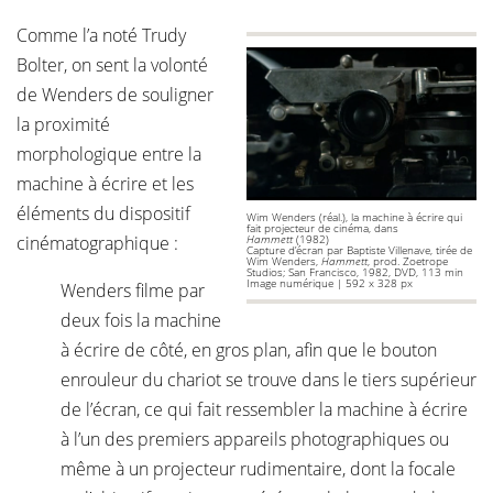
Comme l’a noté Trudy
Bolter, on sent la volonté
de Wenders de souligner
la proximité
morphologique entre la
machine à écrire et les
éléments du dispositif
Wim Wenders (réal.), la machine à écrire qui
fait projecteur de cinéma, dans
cinématographique :
Hammett
(1982)
Capture d’écran par Baptiste Villenave, tirée de
Wim Wenders,
Hammett
, prod. Zoetrope
Studios; San Francisco, 1982, DVD, 113 min
Image numérique | 592 x 328 px
Wenders filme par
deux fois la machine
à écrire de côté, en gros plan, afin que le bouton
enrouleur du chariot se trouve dans le tiers supérieur
de l’écran, ce qui fait ressembler la machine à écrire
à l’un des premiers appareils photographiques ou
même à un projecteur rudimentaire, dont la focale