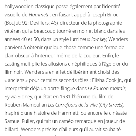
hollywoodien classique passe également par l’identité
visuelle de
Hammett
: en faisant appel à Joseph Biroc
(Boujut: 92; Devillers: 46), directeur de la photographie
vétéran qui a beaucoup tourné en noir et blanc dans les
années 40 et 50, dans un style lumineux
low key
, Wenders
parvient à obtenir quelque chose comme une forme de
clair-obscur à l’intérieur même de la couleur. Enfin, le
casting multiplie les allusions cinéphiliques à l’âge d’or du
film noir. Wenders a en effet délibérément choisi des
« anciens » pour certains seconds rôles : Elisha Cook Jr., qui
interprétait déjà un porte-flingue dans
Le Faucon maltais
;
Sylvia Sidney, qui était en 1931 l’héroïne du film de
Rouben Mamoulian
Les Carrefours de la ville
(
City Streets
),
inspiré d’une histoire de Hammett; ou encore le cinéaste
Samuel Fuller, qui fait un caméo remarqué en joueur de
billard. Wenders précise d’ailleurs qu’il aurait souhaité