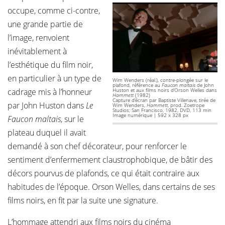
occupe, comme ci-contre,
une grande partie de
l’image, renvoient
inévitablement à
l’esthétique du film noir,
en particulier à un type de
Wim Wenders (réal.), contre-plongée sur le
plafond, référence au
Faucon maltais
de John
cadrage mis à l’honneur
Huston et aux films noirs d’Orson Welles dans
Hammett
(1982)
Capture d’écran par Baptiste Villenave, tirée de
par John Huston dans
Le
Wim Wenders,
Hammett
, prod. Zoetrope
Studios; San Francisco, 1982, DVD, 113 min
Image numérique | 592 x 328 px
Faucon maltais
, sur le
plateau duquel il avait
demandé à son chef décorateur, pour renforcer le
sentiment d’enfermement claustrophobique, de bâtir des
décors pourvus de plafonds, ce qui était contraire aux
habitudes de l’époque. Orson Welles, dans certains de ses
films noirs, en fit par la suite une signature.
L’hommage attendri aux films noirs du cinéma