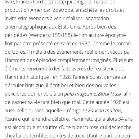
livre, Francis Ford Coppola, qui dirige la maison de
production American Zoetrope, en achète les droits et
invite Wim Wenders à venir réaliser l’adaptation
cinématographique aux États-Unis. Après bien des
péripéties (Wenders: 155-158), le film au titre éponyme
finit par être présenté en salle en 1982. Comme le roman
de Gores, il mêle à des événements réellement vécus par
Hammett des épisodes complètement imaginés. Plusieurs
éléments renvoient à des faits avérés de l’existence du
Hammett historique : en 1928, l’année où est censée se
dérouler l’intrigue, il écrit bel et bien des nouvelles
policières qu’il envoie à un
pulp magazine
,
Black Mask
, afin
de gagner sa vie tant bien que mal. Cette année 1928 est
aussi celle durant laquelle il rédige
Le Faucon maltais
,
l’œuvre qui le rendra célèbre. Hammett, qui a alors 34 ans,
est alcoolique et souffre d’une tuberculose qui déclenche
chez lui de terribles quintes de toux. D’autre part, un peu