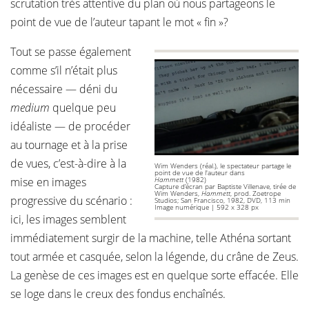
scrutation très attentive du plan où nous partageons le
point de vue de l’auteur tapant le mot « fin »?
Tout se passe également
comme s’il n’était plus
nécessaire — déni du
medium
quelque peu
idéaliste — de procéder
au tournage et à la prise
de vues, c’est-à-dire à la
Wim Wenders (réal.), le spectateur partage le
point de vue de l'auteur dans
mise en images
Hammett
(1982)
Capture d’écran par Baptiste Villenave, tirée de
Wim Wenders,
Hammett
, prod. Zoetrope
progressive du scénario :
Studios; San Francisco, 1982, DVD, 113 min
Image numérique | 592 x 328 px
ici, les images semblent
immédiatement surgir de la machine, telle Athéna sortant
tout armée et casquée, selon la légende, du crâne de Zeus.
La genèse de ces images est en quelque sorte effacée. Elle
se loge dans le creux des fondus enchaînés.