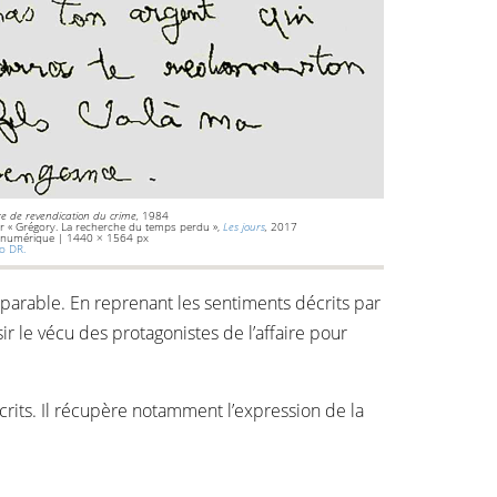
tre de revendication du crime,
1984
r « Grégory. La recherche du temps perdu »,
Les jours
,
2017
 numérique | 1440 × 1564 px
to DR.
parable. En reprenant les sentiments décrits par
 le vécu des protagonistes de l’affaire pour
crits. Il récupère notamment l’expression de la