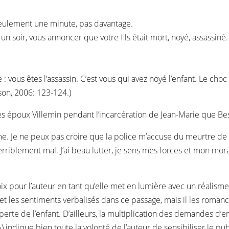
seulement une minute, pas davantage.
 soir, vous annoncer que votre fils était mort, noyé, assassiné.
: vous êtes l’assassin. C’est vous qui avez noyé l’enfant. Le ch
on, 2006: 123-124.)
e des époux Villemin pendant l’incarcération de Jean-Marie que Bes
rme. Je ne peux pas croire que la police m’accuse du meurtre de n
terriblement mal. J’ai beau lutter, je sens mes forces et mon mo
 pour l’auteur en tant qu’elle met en lumière avec un réalisme 
et les sentiments verbalisés dans ce passage, mais il les roman
erte de l’enfant. D’ailleurs, la multiplication des demandes d’e
 indique bien toute la volonté de l’auteur de sensibiliser le pub