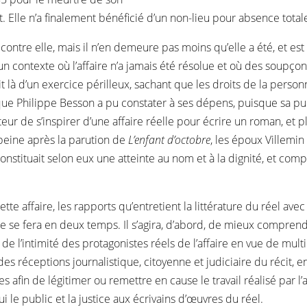
ant. Elle n’a finalement bénéficié d’un non-lieu pour absence tota
contre elle, mais il n’en demeure pas moins qu’elle a été, et 
s un contexte où l’affaire n’a jamais été résolue et où des soupç
it là d’un exercice périlleux, sachant que les droits de la pers
 que Philippe Besson a pu constater à ses dépens, puisque sa p
uteur de s’inspirer d’une affaire réelle pour écrire un roman, et
à peine après la parution de
L’enfant d’octobre
, les époux Villemin 
 constituait selon eux une atteinte au nom et à la dignité, et c
 cette affaire, les rapports qu’entretient la littérature du réel a
te se fera en deux temps. Il s’agira, d’abord, de mieux comprendr
t de l’intimité des protagonistes réels de l’affaire en vue de mult
s réceptions journalistique, citoyenne et judiciaire du récit, e
afin de légitimer ou remettre en cause le travail réalisé par l’
i le public et la justice aux écrivains d’œuvres du réel.