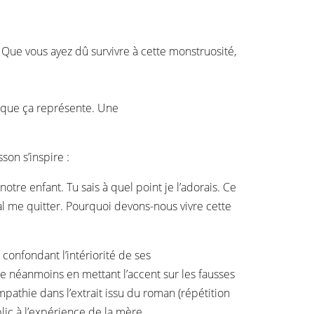
 Que vous ayez dû survivre à cette monstruosité,
oc que ça représente. Une
son s’inspire :
otre enfant. Tu sais à quel point je l’adorais. Ce
ral me quitter. Pourquoi devons-nous vivre cette
confondant l’intériorité de ses
ce néanmoins en mettant l’accent sur les fausses
mpathie dans l’extrait issu du roman (répétition
lic à l’expérience de la mère.