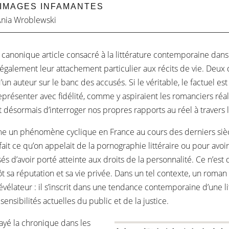
 IMAGES INFAMANTES
nia Wroblewski
canonique article consacré à la littérature contemporaine dans 
également leur attachement particulier aux récits de vie. Deux 
d’un auteur sur le banc des accusés. Si le véritable, le factuel
eprésenter avec fidélité, comme y aspiraient les romanciers réal
 désormais d’interroger nos propres rapports au réel à travers la
mme un phénomène cyclique en France au cours des derniers sièc
 fait ce qu’on appelait de la pornographie littéraire ou pour avo
 d’avoir porté atteinte aux droits de la personnalité. Ce n’est 
tôt sa réputation et sa vie privée. Dans un tel contexte, un ro
élateur : il s’inscrit dans une tendance contemporaine d’une li
sensibilités actuelles du public et de la justice.
rayé la chronique dans les