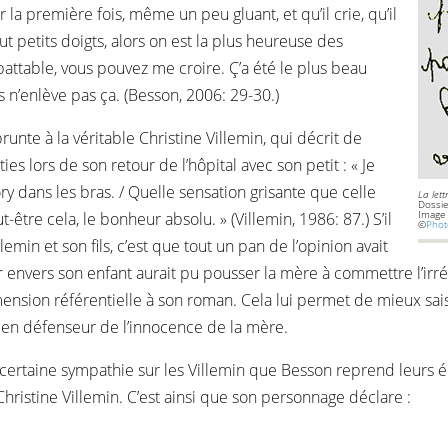
r la première fois, même un peu gluant, et qu’il crie, qu’il
ut petits doigts, alors on est la plus heureuse des
ttable, vous pouvez me croire. Ç’a été le plus beau
s n’enlève pas ça. (Besson, 2006: 29-30.)
nte à la véritable Christine Villemin, qui décrit de
s lors de son retour de l’hôpital avec son petit : « Je
ory dans les bras. / Quelle sensation grisante que celle
La let
Dossie
Image
être cela, le bonheur absolu. » (Villemin, 1986: 87.) S’il
©
Pho
llemin et son fils, c’est que tout un pan de l’opinion avait
envers son enfant aurait pu pousser la mère à commettre l’irré
sion référentielle à son roman. Cela lui permet de mieux saisir
r en défenseur de l’innocence de la mère.
 certaine sympathie sur les Villemin que Besson reprend leurs é
Christine Villemin. C’est ainsi que son personnage déclare :