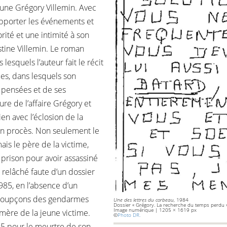
eune Grégory Villemin. Avec
 rapporter les événements et
rité et une intimité à son
stine Villemin. Le roman
lesquels l’auteur fait le récit
ues, dans lesquels son
s pensées et de ses
re de l’affaire Grégory et
en avec l’éclosion de la
en procès. Non seulement le
is le père de la victime,
 prison pour avoir assassiné
 relâché faute d’un dossier
85, en l’absence d’un
s soupçons des gendarmes
Une des lettres du corbeau,
1984
Dossier « Grégory. La recherche du temps perdu 
Image numérique | 1205 × 1619 px
mère de la jeune victime.
©
Photo DR.
985 pour le meurtre de son