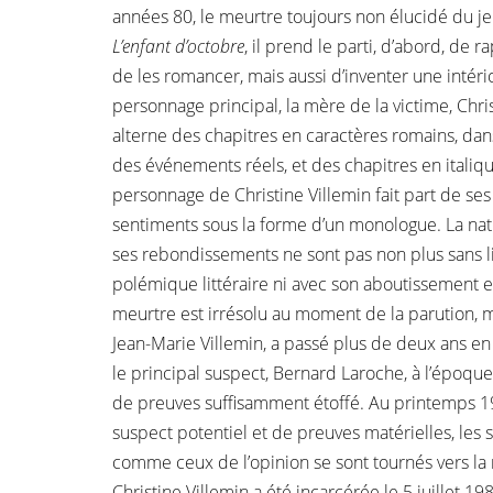
années 80, le meurtre toujours non élucidé du j
L’enfant d’octobre
, il prend le parti, d’abord, de
de les romancer, mais aussi d’inventer une intério
personnage principal, la mère de la victime, Chri
alterne des chapitres en caractères romains, dans 
des événements réels, et des chapitres en italiq
personnage de Christine Villemin fait part de se
sentiments sous la forme d’un monologue. La natu
ses rebondissements ne sont pas non plus sans li
polémique littéraire ni avec son aboutissement 
meurtre est irrésolu au moment de la parution, ma
Jean-Marie Villemin, a passé plus de deux ans en
le principal suspect, Bernard Laroche, à l’époque
de preuves suffisamment étoffé. Au printemps 19
suspect potentiel et de preuves matérielles, le
comme ceux de l’opinion se sont tournés vers la 
Christine Villemin a été incarcérée le 5 juillet 1