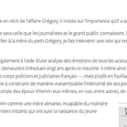
en récit de l’affaire Grégory, il insiste sur l’importance qu’il
ire sera celle que les journalistes et le grand public connaissent.
ifier à la mère du petit Grégory, je fais intervenir une voix qui r
 également à l’aide d’une analyse des émotions de tous les act
demeurent irrésolues vingt ans après le meurtre. Il mène ainsi 
corps policiers et judiciaires français —, mais plutôt en fouillan
he à construire de manière vraisemblable l’intériorité de ses pe
toriale des époux Villemin eux-mêmes, en vue, entre autres, de 
llemin comme une mère aimante, incapable du moindre
iers instants qui ont suivi la naissance du jeune