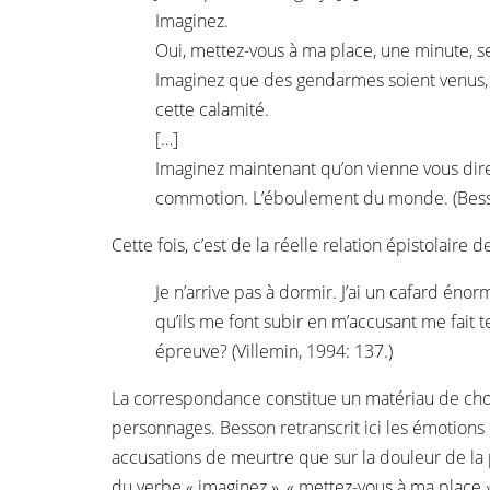
Imaginez.
Oui, mettez-vous à ma place, une minute, 
Imaginez que des gendarmes soient venus, un
cette calamité.
[…]
Imaginez maintenant qu’on vienne vous dire 
commotion. L’éboulement du monde. (Bess
Cette fois, c’est de la réelle relation épistolair
Je n’arrive pas à dormir. J’ai un cafard éno
qu’ils me font subir en m’accusant me fait 
épreuve? (Villemin, 1994: 137.)
La correspondance constitue un matériau de choix
personnages. Besson retranscrit ici les émotions 
accusations de meurtre que sur la douleur de la p
du verbe « imaginez », « mettez-vous à ma place »)