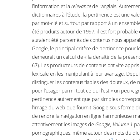
l’information et la
relevance
de l’anglais. Autremen
dictionnaires à l’étude, la pertinence est une v
par mot-clé et surtout par rapport à un ensemble d
été produits autour de 1997, il est fort probabl
auraient été parsemés de contenus nous apparai
Google, le principal critère de pertinence pour 
demeurait un calcul de « la densité de la présen
67). Les producteurs de contenus ont vite appris
lexicale en les manipulant à leur avantage. Dep
distinguer les contenus fiables des douteux, de 
pour l’usager parmi tout ce qui l’est « un peu », 
pertinence autrement que par simples correspond
l’image du web que fournit Google sous forme de r
de rendre la navigation en ligne harmonieuse ma
attentivement les images de
Google, Volume 1
par
pornographiques, même autour des mots du dict
2