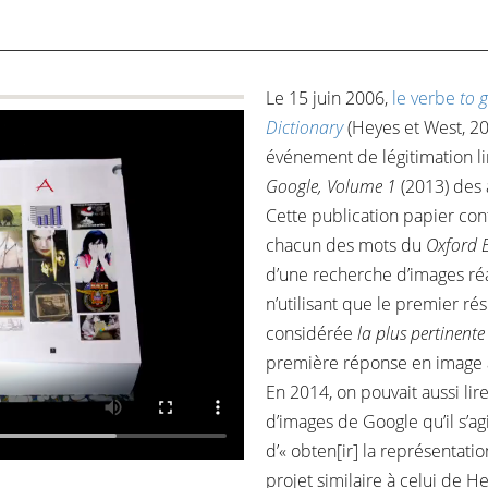
Le 15 juin 2006,
le verbe
to 
Dictionary
(Heyes et West, 20
événement de légitimation lin
Google, Volume 1
(2013) des 
Cette publication papier co
chacun des mots du
Oxford E
d’une recherche d’images ré
n’utilisant que le premier ré
considérée
la plus pertinente
première réponse en image à 
En 2014, on pouvait aussi lir
d’images de Google qu’il s’ag
d’« obten[ir] la représentati
projet similaire à celui de H