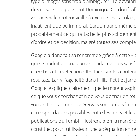
type d’images sans trop d’ambiguïté
. La dévalor
des raisons qui poussent Dominique Cardon à aff
« spams », le moteur veille à exclure les canulars, 
inauthentique ou immoral. Cardon parle même d’
probablement ce qui rattache le plus solidement 
d’ordre et de décision, malgré toutes ses comple
Google a donc fait sa renommée grâce à cette « p
qui se traduit en une correspondance plus satisf
cherchés et la sélection effectuée sur les conte
résultats. Larry Page (cité dans Hillis, Petit et Jar
Google, explique clairement que le moteur asp
ce que vous cherchez afin de vous donner en re
voulez. Les captures de Gervais sont précisémen
correspondances possibles entre les mots et les
publications du Tumblr illustrent bien la manièr
constitue, pour l’utilisateur, une adéquation entr