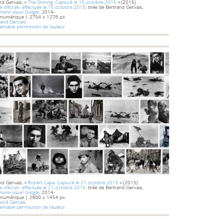
nd Gervais, «
The Shining. Capturé le 15 octobre 2015
» (2015)
e d’écran, effectuée le 15 octobre 2015
; tirée de Bertrand Gervais,
naire visuel Google
, 2014-
 numérique | 2754 x 1276 px
and Gervais
’aimable permission de l’auteur
nd Gervais, «
Robert Capa. Capturé le 21 octobre 2015
» (2015)
e d’écran, effectuée le 21 octobre 2015
; tirée de Bertrand Gervais,
naire visuel Google
, 2014-
 numérique | 2860 x 1454 px
and Gervais
’aimable permission de l’auteur