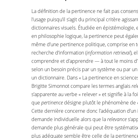
La définition de la pertinence ne fait pas consen
l’usage puisqu’il s’agit du principal critère agis
dictionnaires visuels. Étudiée en épistémologie, 
en philosophie logique, la pertinence peut égale
même d’une pertinence politique, comprise en te
recherche d’information (
information retrieval
), 
comprendre et d’apprendre — à tout le moins d
selon un besoin précis par un système ou par un
un dictionnaire. Dans « La pertinence en sciences
Brigitte Simonnot compare les termes anglais
rel
s’apparente au verbe « relever » et signifie à la fo
que
pertinence
désigne plutôt le phénomène de 
Cette dernière concerne donc l’adéquation d’un i
demande individuelle alors que la
relevance
s’app
demande plus générale qui peut être systématisée
plus adéquate semble être celle de la pertinen