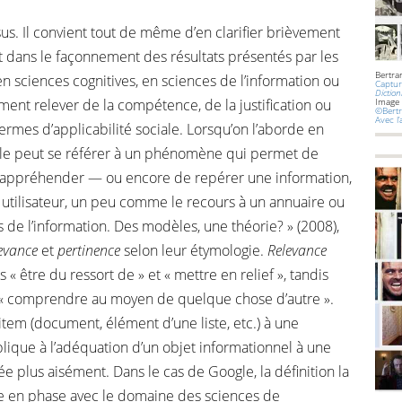
sus. Il convient tout de même d’en clarifier brièvement
sant dans le façonnement des résultats présentés par les
Bertra
en sciences cognitives, en sciences de l’information ou
Captur
Diction
ment relever de la compétence, de la justification ou
Image
©Bertr
Avec l
rmes d’applicabilité sociale. Lorsqu’on l’aborde en
elle peut se référer à un phénomène qui permet de
’appréhender — ou encore de repérer une information,
 utilisateur, un peu comme le recours à un annuaire ou
 de l’information. Des modèles, une théorie? » (2008),
evance
et
pertinence
selon leur étymologie.
Relevance
is « être du ressort de » et « mettre en relief », tandis
« comprendre au moyen de quelque chose d’autre ».
tem (document, élément d’une liste, etc.) à une
lique à l’adéquation d’un objet informationnel à une
 plus aisément. Dans le cas de Google, la définition la
ce en phase avec le domaine des sciences de