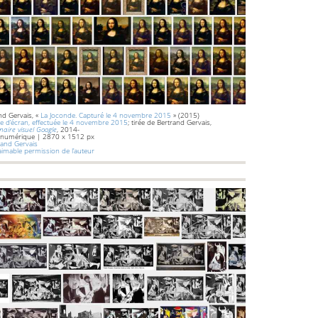
nd Gervais, «
La Joconde. Capturé le 4 novembre 2015
» (2015)
e d’écran, effectuée le 4 novembre 2015
; tirée de Bertrand Gervais,
naire visuel Google
, 2014-
 numérique | 2870 x 1512 px
and Gervais
’aimable permission de l’auteur