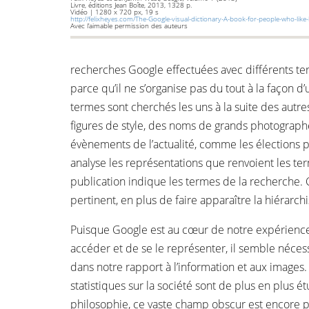
Livre, éditions Jean Boîte, 2013, 1328 p.
Vidéo | 1280 x 720 px, 19 s
http://felixheyes.com/The-Google-visual-dictionary-A-book-for-people-who-like-
Avec l’aimable permission des auteurs
recherches Google effectuées avec différents te
parce qu’il ne s’organise pas du tout à la façon 
termes sont cherchés les uns à la suite des autre
figures de style, des noms de grands photograp
évènements de l’actualité, comme les élections pr
analyse les représentations que renvoient les t
publication indique les termes de la recherche. 
pertinent, en plus de faire apparaître la hiérarc
Puisque Google est au cœur de notre expérience
accéder et de se le représenter, il semble néces
dans notre rapport à l’information et aux images.
statistiques sur la société sont de plus en plus é
philosophie, ce vaste champ obscur est encore pe