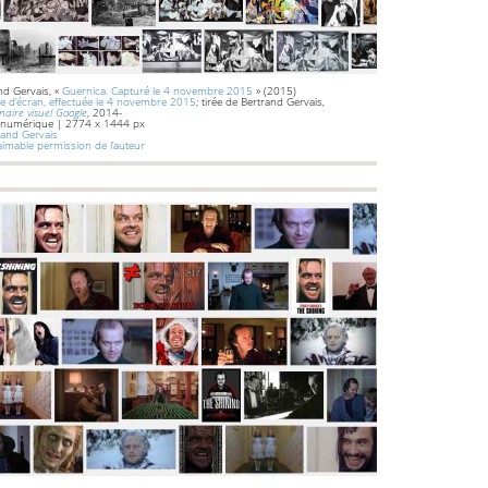
nd Gervais, «
Guernica. Capturé le 4 novembre 2015
» (2015)
e d’écran, effectuée le 4 novembre 2015
; tirée de Bertrand Gervais,
naire visuel Google
, 2014-
 numérique | 2774 x 1444 px
and Gervais
’aimable permission de l’auteur