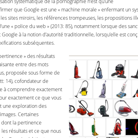
isation systématique de la pornographie n’est qu’une
irmer que Google est une « machine morale » enfermant un syst
les sites miroirs, les références trompeuses, les propositions illé
une « police du web » (2013: 85), notamment lorsque des sanct
Google à la notion d’autorité traditionnelle, lorsqu’elle est 
xifications subséquentes.
ertinence » des résultats
aisante entre des mots
nus, proposée sous forme de
rett: 14), cofondateur de
ire à comprendre exactement
tour exactement ce que vous
t une exploration des
 images. Certaines
e dont la pertinence
e les résultats et ce que nous