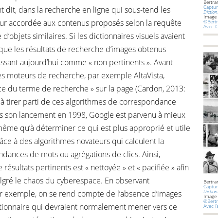
Bertra
Captur
t dit, dans la recherche en ligne qui sous-tend les
Diction
Image
aleur accordée aux contenus proposés selon la requête
©Bertr
Avec l
’objets similaires. Si les dictionnaires visuels avaient
e que les résultats de recherche d’images obtenus
ssant aujourd’hui comme « non pertinents ». Avant
les moteurs de recherche, par exemple AltaVista,
ce du terme de recherche » sur la page (Cardon, 2013:
 à tirer parti de ces algorithmes de correspondance
uis son lancement en 1998, Google est parvenu à mieux
même qu’à déterminer ce qui est plus approprié et utile
grâce à des algorithmes novateurs qui calculent la
ances de mots ou agrégations de clics. Ainsi,
ésultats pertinents est « nettoyée » et « pacifiée » afin
lgré le chaos du cyberespace. En observant
Bertra
Captur
Diction
 exemple, on se rend compte de l’absence d’images
Image
©Bertr
ionnaire qui devraient normalement mener vers ce
Avec l