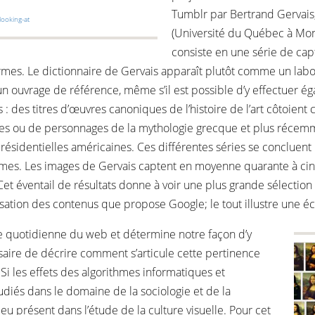
Tumblr par Bertrand Gervais,
looking-at
(Université du Québec à Mon
consiste en une série de cap
rmes. Le dictionnaire de Gervais apparaît plutôt comme un labo
d’un ouvrage de référence, même s’il est possible d’y effectuer 
s : des titres d’œuvres canoniques de l’histoire de l’art côtoie
hes ou de personnages de la mythologie grecque et plus réce
ésidentielles américaines. Ces différentes séries se concluent p
ermes. Les images de Gervais captent en moyenne quarante à cin
Cet éventail de résultats donne à voir une plus grande sélecti
hisation des contenus que propose Google; le tout illustre une é
 quotidienne du web et détermine notre façon d’y
saire de décrire comment s’articule cette pertinence
 Si les effets des algorithmes informatiques et
tudiés dans le domaine de la sociologie et de la
u présent dans l’étude de la culture visuelle. Pour cet