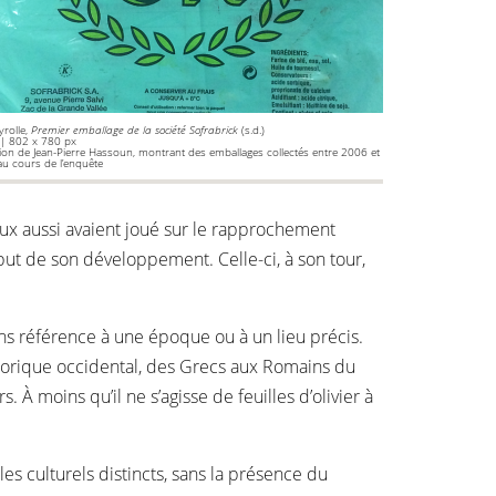
yrolle,
Premier emballage de la société Sofrabrick
(s.d.)
 | 802 x 780 px
tion de Jean-Pierre Hassoun, montrant des emballages collectés entre 2006 et
u cours de l’enquête
 Eux aussi avaient joué sur le rapprochement
but de son développement. Celle-ci, à son tour,
ns référence à une époque ou à un lieu précis.
storique occidental, des Grecs aux Romains du
À moins qu’il ne s’agisse de feuilles d’olivier à
 culturels distincts, sans la présence du