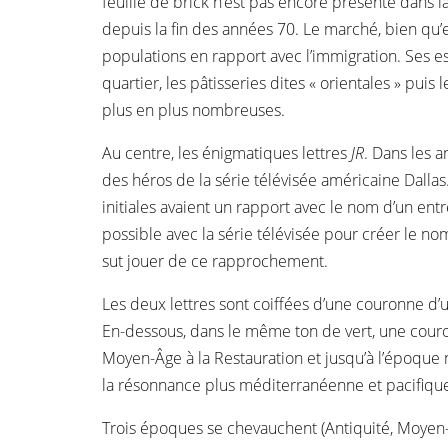
feuille de brick n’est pas encore présente dans l
depuis la fin des années 70. Le marché, bien qu’
populations en rapport avec l’immigration. Ses e
quartier, les pâtisseries dites « orientales » pui
plus en plus nombreuses.
Au centre, les énigmatiques lettres
JR
. Dans les a
des héros de la série télévisée américaine Dalla
initiales avaient un rapport avec le nom d’un ent
possible avec la série télévisée pour créer le n
sut jouer de ce rapprochement.
Les deux lettres sont coiffées d’une couronne d’
En-dessous, dans le même ton de vert, une couro
Moyen-Âge à la Restauration et jusqu’à l’époque na
la résonnance plus méditerranéenne et pacifiqu
Trois époques se chevauchent (Antiquité, Moyen-