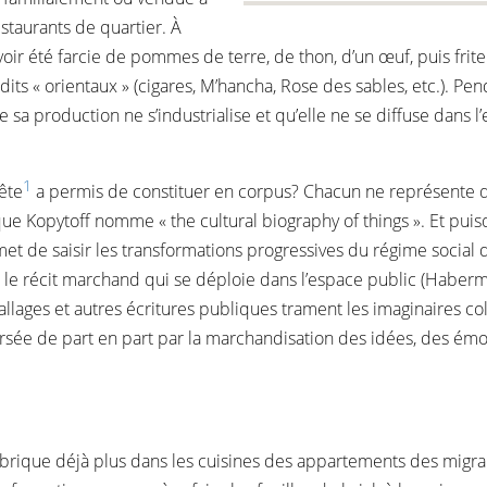
staurants de quartier. À
r été farcie de pommes de terre, de thon, d’un œuf, puis frite da
its « orientaux » (cigares, M’hancha, Rose des sables, etc.). Pe
a production ne s’industrialise et qu’elle ne se diffuse dans l’
1
ête
a permis de constituer en corpus? Chacun ne représente qu
 que Kopytoff nomme « the cultural biography of things ». Et puis
et de saisir les transformations progressives du régime social 
eux le récit marchand qui se déploie dans l’espace public (Haber
ballages et autres écritures publiques trament les imaginaires co
versée de part en part par la marchandisation des idées, des émoti
abrique déjà plus dans les cuisines des appartements des migran