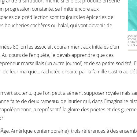
a grande distribution, même si elle est produite en série
en progression constante, se limite encore aux
spaces de prédilection sont toujours les épiceries de
s les boucheries cachères ou halal, qui vont devenir de
Joël Re
Photo
Collec
2009 a
nnées 80, on les associait couramment aux initiales d’un
s. Au cours de l’enquête, je devais apprendre que ces
repreneur marseillais (un autre Journo!) et de sa petite société.
om de leur marque… rachetée ensuite par la famille Castro au dé
un vert soutenu, que l’on peut aisément supposer royale mais sa
nne faite de deux rameaux de laurier qui, dans l’imaginaire hi
poléonienne, a représenté la gloire des poètes et des guerriers. 
e?
Âge, Amérique contemporaine); trois références à des ensembles