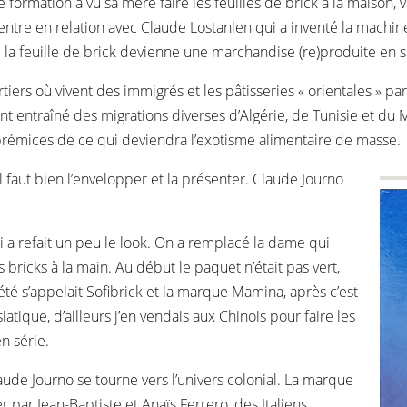
formation a vu sa mère faire les feuilles de brick à la maison, va
, entre en relation avec Claude Lostanlen qui a inventé la machin
ue la feuille de brick devienne une marchandise (re)produite en s
tiers où vivent des immigrés et les pâtisseries « orientales » p
 entraîné des migrations diverses d’Algérie, de Tunisie et du
 prémices de ce qui deviendra l’exotisme alimentaire de masse.
il faut bien l’envelopper et la présenter. Claude Journo
ui a refait un peu le look. On a remplacé la dame qui
bricks à la main. Au début le paquet n’était pas vert,
ciété s’appelait Sofibrick et la marque Mamina, après c’est
iatique, d’ailleurs j’en vendais aux Chinois pour faire les
en série.
aude Journo se tourne vers l’univers colonial. La marque
par Jean-Baptiste et Anaïs Ferrero, des Italiens