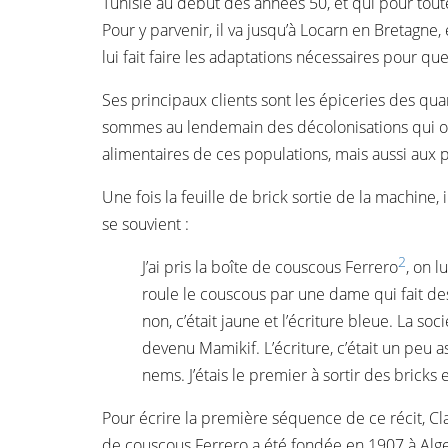
Tunisie au début des années 50, et qui pour toute 
Pour y parvenir, il va jusqu’à Locarn en Bretagne
lui fait faire les adaptations nécessaires pour q
Ses principaux clients sont les épiceries des quar
sommes au lendemain des décolonisations qui ont
alimentaires de ces populations, mais aussi aux
Une fois la feuille de brick sortie de la machine, 
se souvient :
2
J’ai pris la boîte de couscous Ferrero
, on l
roule le couscous par une dame qui fait des 
non, c’était jaune et l’écriture bleue. La so
devenu Mamikif. L’écriture, c’était un peu as
nems. J’étais le premier à sortir des bricks 
Pour écrire la première séquence de ce récit, Cl
de couscous Ferrero a été fondée en 1907 à Alger 