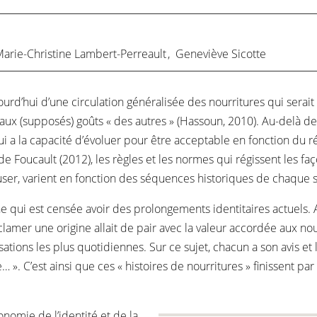
arie-Christine Lambert-Perreault
,
Geneviève Sicotte
jourd’hui d’une circulation généralisée des nourritures qui ser
 aux (supposés) goûts « des autres » (Hassoun, 2010). Au-delà de 
i a la capacité d’évoluer pour être acceptable en fonction du ré
Foucault (2012), les règles et les normes qui régissent les faço
fuser, varient en fonction des séquences historiques de chaque s
ine qui est censée avoir des prolongements identitaires actuels. 
lamer une origine allait de pair avec la valeur accordée aux nou
tions les plus quotidiennes. Sur ce sujet, chacun a son avis et le
 ». C’est ainsi que ces « histoires de nourritures » finissent par
nomie de l’identité et de la