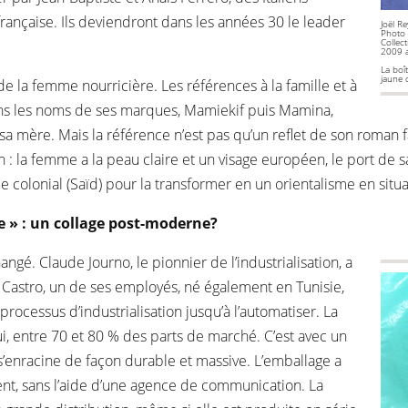
française. Ils deviendront dans les années 30 le leader
Joël Re
Photo
Collec
2009 a
La boî
jaune
de la femme nourricière. Les références à la famille et à
ns les noms de ses marques, Mamiekif puis Mamina,
r de sa mère. Mais la référence n’est pas qu’un reflet de son roman
: la femme a la peau claire et un visage européen, le port de sa 
e colonial (Saïd) pour la transformer en un orientalisme en situ
ale » : un collage post-moderne?
ngé. Claude Journo, le pionnier de l’industrialisation, a
rc Castro, un de ses employés, né également en Tunisie,
processus d’industrialisation jusqu’à l’automatiser. La
i, entre 70 et 80 % des parts de marché. C’est avec un
 s’enracine de façon durable et massive. L’emballage a
nt, sans l’aide d’une agence de communication. La