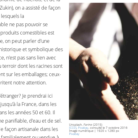
Zukin), on a assisté de façon
 lesquels la
mble ne pas pouvoir se
 produits comestibles est
e, on peut parler d’une
historique et symbolique des
e, n’est pas sans lien avec
du terroir dont les racines sont
gent sur les emballages; ceux-
itent notre attention.
étranger? Je prendrai ici
jusqu’à la France, dans les
ns les années 50 et 60. Il
ne panifiable, d’eau et de sel.
Unsplash,
Farine
(2015)
[CC0]
,
Pixabay
, consulté le 7 octobre 2016
e façon artisanale dans les
Image numérique | 1920 x 1280 px
Pixabay
familialement ou vendue à