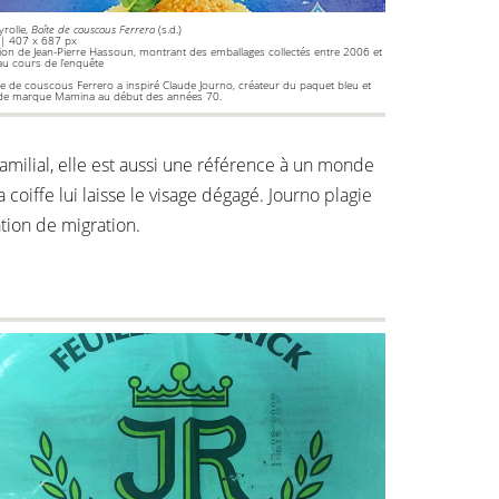
yrolle,
Boîte de couscous Ferrero
(s.d.)
 | 407 x 687 px
tion de Jean-Pierre Hassoun, montrant des emballages collectés entre 2006 et
u cours de l’enquête
te de couscous Ferrero a inspiré Claude Journo, créateur du paquet bleu et
 de marque Mamina au début des années 70.
 familial, elle est aussi une référence à un monde
coiffe lui laisse le visage dégagé. Journo plagie
ation de migration.