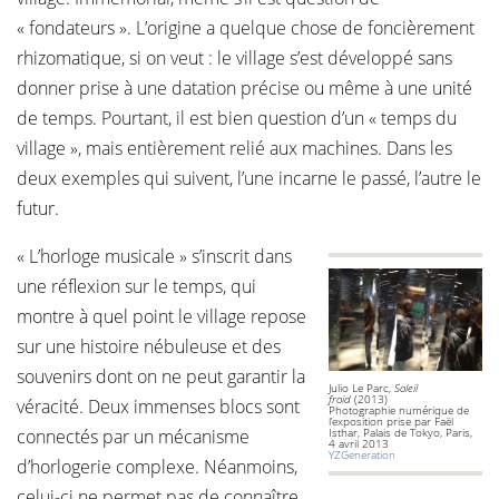
« fondateurs ». L’origine a quelque chose de foncièrement
rhizomatique, si on veut : le village s’est développé sans
donner prise à une datation précise ou même à une unité
de temps. Pourtant, il est bien question d’un « temps du
village », mais entièrement relié aux machines. Dans les
deux exemples qui suivent, l’une incarne le passé, l’autre le
futur.
« L’horloge musicale » s’inscrit dans
une réflexion sur le temps, qui
montre à quel point le village repose
sur une histoire nébuleuse et des
souvenirs dont on ne peut garantir la
Julio Le Parc,
Soleil
froid
(2013)
véracité. Deux immenses blocs sont
Photographie numérique de
l’exposition prise par Faël
connectés par un mécanisme
Isthar, Palais de Tokyo, Paris,
4 avril 2013
YZGeneration
d’horlogerie complexe. Néanmoins,
celui-ci ne permet pas de connaître