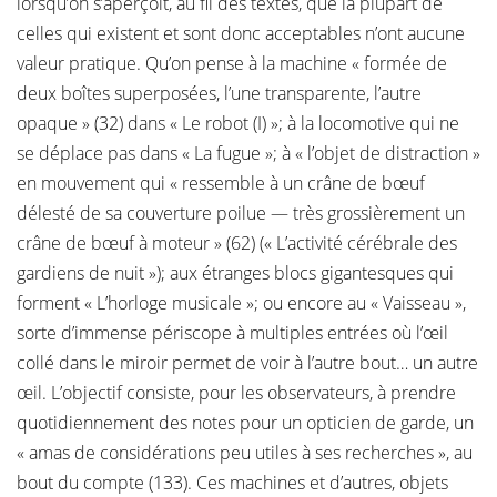
lorsqu’on s’aperçoit, au fil des textes, que la plupart de
celles qui existent et sont donc acceptables n’ont aucune
valeur pratique. Qu’on pense à la machine « formée de
deux boîtes superposées, l’une transparente, l’autre
opaque » (32) dans « Le robot (I) »; à la locomotive qui ne
se déplace pas dans « La fugue »; à « l’objet de distraction »
en mouvement qui « ressemble à un crâne de bœuf
délesté de sa couverture poilue — très grossièrement un
crâne de bœuf à moteur » (62) (« L’activité cérébrale des
gardiens de nuit »); aux étranges blocs gigantesques qui
forment « L’horloge musicale »; ou encore au « Vaisseau »,
sorte d’immense périscope à multiples entrées où l’œil
collé dans le miroir permet de voir à l’autre bout… un autre
œil. L’objectif consiste, pour les observateurs, à prendre
quotidiennement des notes pour un opticien de garde, un
« amas de considérations peu utiles à ses recherches », au
bout du compte (133). Ces machines et d’autres, objets