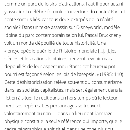
comme un parc de loisirs, d’attractions. Faut-il pour autant
y associer la célèbre formule d’ouverture du conte? Parc et
conte sont-ils liés, car tous deux extirpés de la réalité
sociale? Dans un texte assassin sur Disneyworld, modèle
idoine du parc contemporain selon lui, Pascal Bruckner y
voit un monde dépouillé de toute historicité. Une
« encyclopédie puérile de l’histoire mondiale […]. [L]es
siècles et les nations lointaines peuvent revenir mais
dépouillés de leur aspect inquiétant : cet heureux pot-
pourri est façonné selon les lois de l’asepsie. » (1995: 110)
Cette déshistoricisation relève souvent du consumérisme
dans les sociétés capitalistes, mais sert également dans la
fiction à situer le récit dans un hors-temps où le lecteur
perd ses repères. Les personnages se trouvent —
volontairement ou non — dans un lieu dont l’ancrage
physique constitue la seule référence qui importe, que le
cadre géographique soit situé dans une zone plus ou