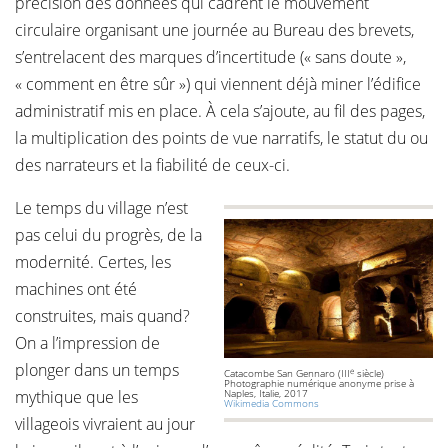
précision des données qui cadrent le mouvement
circulaire organisant une journée au Bureau des brevets,
s’entrelacent des marques d’incertitude (« sans doute »,
« comment en être sûr ») qui viennent déjà miner l’édifice
administratif mis en place. À cela s’ajoute, au fil des pages,
la multiplication des points de vue narratifs, le statut du ou
des narrateurs et la fiabilité de ceux-ci.
Le temps du village n’est
pas celui du progrès, de la
modernité. Certes, les
machines ont été
construites, mais quand?
On a l’impression de
plonger dans un temps
e
Catacombe San Gennaro (III
siècle)
Photographie numérique anonyme prise à
mythique que les
Naples, Italie, 2017
Wikimedia Commons
villageois vivraient au jour