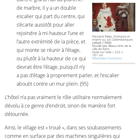
de marbre, il y a un double
escalier qui part du centre, qui
s’écarte aussitôt pour aller
rejoindre à mi-hauteur l’une et
Fernand Pelez,
Grimaces et
misère
ou
Les Saltimbanques
l’autre extrémité de la pièce, et
(détail) (1888)
Musée des Beaux-Arts de la
qui monte se réunir à l’étage,
ville de Paris
Huile sur toile | 222 x
161 cm
ou plutôt à la hauteur de ce qui
Wikimedia Commons
devrait être l’étage, puisqu’il n’y
a pas d’étage à proprement parler, et l’escalier
aboutit contre un mur plein. (95)
L’hôtel n’a pas vraiment le rôle utilitaire normalement
dévolu à ce genre d’endroit, sinon de manière fort
détournée.
Ainsi, le village est « troué », dans ses soubassements
comme en surface par des machines singulières qui