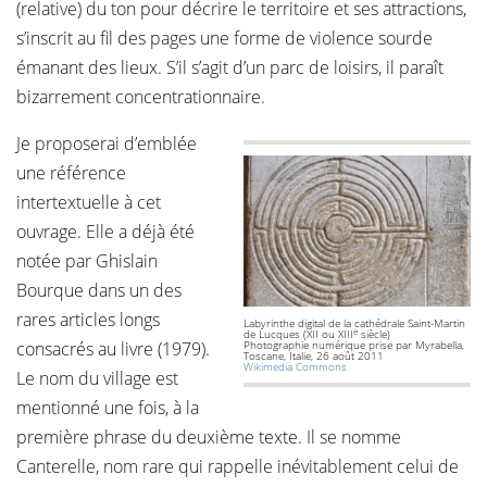
(relative) du ton pour décrire le territoire et ses attractions,
s’inscrit au fil des pages une forme de violence sourde
émanant des lieux. S’il s’agit d’un parc de loisirs, il paraît
bizarrement concentrationnaire.
Je proposerai d’emblée
une référence
intertextuelle à cet
ouvrage. Elle a déjà été
notée par Ghislain
Bourque dans un des
rares articles longs
Labyrinthe digital de la cathédrale Saint-Martin
e
de Lucques (XII ou XIII
siècle)
consacrés au livre (1979).
Photographie numérique prise par Myrabella,
Toscane, Italie, 26 août 2011
Wikimedia Commons
Le nom du village est
mentionné une fois, à la
première phrase du deuxième texte. Il se nomme
Canterelle, nom rare qui rappelle inévitablement celui de