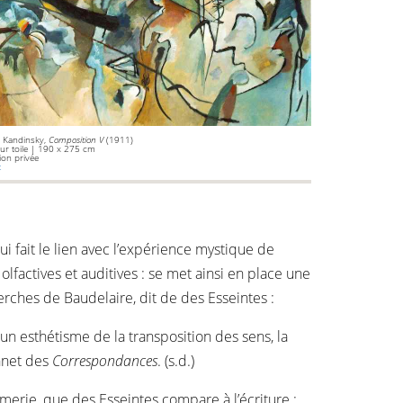
y Kandinsky,
Composition V
(1911)
sur toile | 190 x 275 cm
tion privée
t
 fait le lien avec l’expérience mystique de
, olfactives et auditives : se met ainsi en place une
rches de Baudelaire, dit de des Esseintes :
 un esthétisme de la transposition des sens, la
onnet des
Correspondances
. (s.d.)
umerie, que des Esseintes compare à l’écriture :