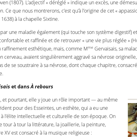
oven (1807). L’adjectif « déréglé » indique un excès, une dém
ion. Ce que nous montrerons, c’est qu’à l’origine de cet « appas
. 1638) à la chapelle Sixtine.
gué par une maladie également (qui touche son système digestif)
onfortable et raffinée et de retrouver « une vie plus réglée » (
me
 du raffinement esthétique, mais, comme M
Gervaisais, sa malad
n cerveau, avaient singulièrement aggravé sa névrose originelle, 
s de se soustraire à sa névrose, dont chaque chapitre, consacr
e.
sais
et dans
À rebours
, et pourtant, elle y joue un rôle important — au même
évident pour des Esseintes, un esthète, qui a eu une
à l’élite intellectuelle et culturelle de son époque. On
tour à tour la littérature, la joaillerie, la peinture,
re XV est consacré à la musique religieuse :