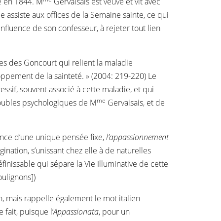
me en 1844. M
Gervaisais est veuve et vit avec
e assiste aux offices de la Semaine sainte, ce qui
nfluence de son confesseur, à rejeter tout lien
es des Goncourt qui relient la maladie
ppement de la sainteté. » (2004: 219-220) Le
ressif, souvent associé à cette maladie, et qui
me
 troubles psychologiques de M
Gervaisais, et de
nstance d’une unique pensée fixe,
l’appassionnement
agination, s’unissant chez elle à de naturelles
éfinissable qui sépare la Vie Illuminative de cette
oulignons])
on, mais rappelle également le mot italien
fait, puisque l’
Appassionata
, pour un