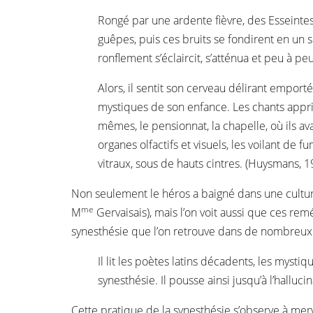
Rongé par une ardente fièvre, des Esseinte
guêpes, puis ces bruits se fondirent en un 
ronflement s’éclaircit, s’atténua et peu à p
Alors, il sentit son cerveau délirant emport
mystiques de son enfance. Les chants appris
mêmes, le pensionnat, la chapelle, où ils ava
organes olfactifs et visuels, les voilant de
vitraux, sous de hauts cintres. (Huysmans, 1
Non seulement le héros a baigné dans une culture
me
M
Gervaisais), mais l’on voit aussi que ces remém
synesthésie que l’on retrouve dans de nombreux c
Il lit les poètes latins décadents, les mysti
synesthésie. Il pousse ainsi jusqu’à l’hallu
Cette pratique de la synesthésie s’observe à merv