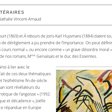
TTÉRAIRES
athalie Vincent-Arnaud
urt (1869) et
À rebours
de Joris-Karl Huysmans (1884) datent t
on de dérèglement a pu prendre de l’importance. On peut défini
 cours normal », ou encore comme « un grave désordre moral » 
me
 de nos romans, M
Gervaisais et le duc des Esseintes.
nsi à lier avec le
fait de ces deux thématiques
et l’esthétisme fin-de-siècle
an sont révélateurs du
otique de l’angoisse » (1992:
que et décadence », Joëlle
ence répandue en Europe