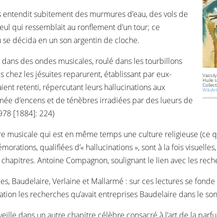
s entendit subitement des murmures d’eau, des vols de
seul qui ressemblait au ronflement d’un tour; ce
eu se décida en un son argentin de cloche.
é dans des ondes musicales, roulé dans les tourbillons
 chez les jésuites reparurent, établissant par eux-
Vassil
Huile 
Collec
ient retenti, répercutant leurs hallucinations aux
WikiAr
 fumée d’encens et de ténèbres irradiées par des lueurs de
978 [1884]: 224)
 musicale qui est en même temps une culture religieuse (ce qui
orations, qualifiées d’« hallucinations », sont à la fois visuelles
hapitres. Antoine Compagnon, soulignant le lien avec les reche
ques, Baudelaire, Verlaine et Mallarmé : sur ces lectures se fonde
cination les recherches qu’avait entreprises Baudelaire dans le s
eille dans un autre chapitre célèbre consacré à l’art de la parf