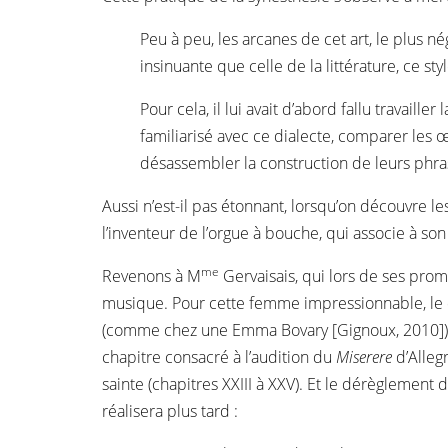
Peu à peu, les arcanes de cet art, le plus né
insinuante que celle de la littérature, ce st
Pour cela, il lui avait d’abord fallu travail
familiarisé avec ce dialecte, comparer les 
désassembler la construction de leurs phra
Aussi n’est-il pas étonnant, lorsqu’on découvre l
l’inventeur de l’orgue à bouche, qui associe à son 
me
Revenons à M
Gervaisais, qui lors de ses prom
musique. Pour cette femme impressionnable, le dé
(comme chez une Emma Bovary [Gignoux, 2010]) s’a
chapitre consacré à l’audition du
Miserere
d’Alleg
sainte (chapitres XXIII à XXV). Et le dérèglement 
réalisera plus tard :