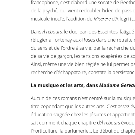
francophone, c’est d’abord une sonate de Beeth
de la psyché, qui vient redoubler l’idée de pass
musicale inouïe, l’audition du
Miserere
d’Allegri (c
Dans
À rebours
, le duc Jean des Esseintes, fati
réfugier à Fontenay-aux-Roses dans une retraite c
du sens et de l’ordre à sa vie, par la recherche
de sa vie de garçon, les tensions exagérées de so
Ainsi, même une vie bien réglée ne lui permet pa
recherche d’échappatoire, constate la persistanc
La musique et les arts, dans
Madame Gervai
Aucun de ces romans n’est centré sur la musique
titre cependant que les autres arts. C’est assez 
éducation soignée chez les Jésuites et appartient 
sait comment chaque chapitre d’
À rebours
évoque 
l’horticulture, la parfumerie… Le début du chapit