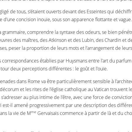
gligé de tous, s’étaient ouverts devant des Esseintes qui déchiffr
yle d’une concision inouïe, sous son apparence flottante et vague
ler la grammaire, comprendre la syntaxe des odeurs, se bien pénétre
œuvres des maîtres, des Atkinson et des Lubin, des Chardin et de
ses, peser la proportion de leurs mots et l’arrangement de leu
es correspondances établies par Huysmans entre l’art du parfum 
tour deux perceptions différentes : le goût et l’ouïe.
enades dans Rome va être particulièrement sensible à l’architectu
corum et les rites de l’église catholique au Vatican trouvent l
dresser au plus intime de l’être, avec une force de conviction 
ri est-il amené progressivement par une description des diffé
me
dans la vie de M
Gervaisais commence à partir de là et du choc