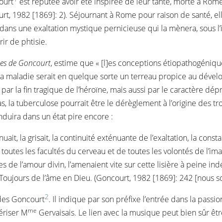
ourt
est réputée avoir été inspirée de leur tante, morte à Ro
rt, 1982 [1869]: 2). Séjournant à Rome pour raison de santé, ell
dans une exaltation mystique pernicieuse qui la mènera, sous l’i
ir de phtisie.
les de Goncourt
, estime que « [l]es conceptions étiopathogéniqu
a maladie serait en quelque sorte un terreau propice au dévelo
 par la fin tragique de l’héroïne, mais aussi par le caractère dép
cas, la tuberculose pourrait être le dérèglement à l’origine des
duira dans un état pire encore :
inuait, la grisait, la continuité exténuante de l’exaltation, la co
 de toutes les facultés du cerveau et de toutes les volontés de l’im
 de l’amour divin, l’amenaient vite sur cette lisière à peine ind
 Toujours de l’âme en Dieu. (Goncourt, 1982 [1869]: 242 [nous s
2
des Goncourt
. Il indique par son préfixe l’entrée dans la passi
me
ériser M
Gervaisais. Le lien avec la musique peut bien sûr être 