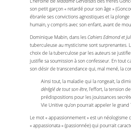
L’héroïne de
Madame Gervaisais
des frères Gonc
son petit garçon « retardé pour son âge » (Goncou
ébranle ses convictions agnostiques et la plonge 
humain, y compris avec son enfant, avant de mour
Dominique Mabin, dans les
Cahiers Edmond et Ju
tuberculeuse au mysticisme sont surprenantes. L
choix de la tuberculose par les auteurs se justifie
justifie sa soumission à son confesseur. En tout 
son désir de transcendance qui, mal mené, la con
Ainsi tout, la maladie qui la rongeait, la dim
déréglé de tout son être
, l’effort, la tension
prédispositions pour les jouissances secrètes
Vie Unitive qu’on pourrait appeler le grand
Le mot « appassionnement » est un néologisme 
« appassionata » (passionnée) qui pourrait caract