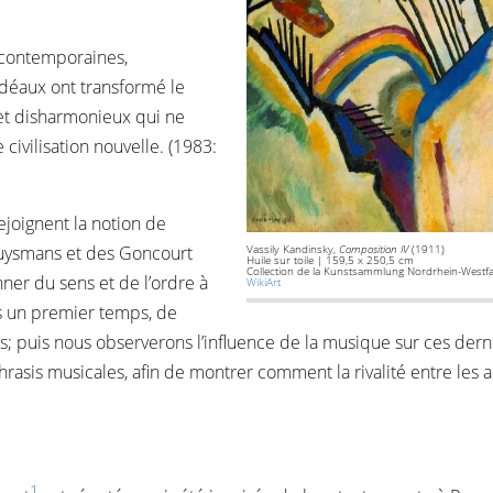
e contemporaines,
 idéaux ont transformé le
t disharmonieux qui ne
civilisation nouvelle. (1983:
ejoignent la notion de
uysmans et des Goncourt
Vassily Kandinsky,
Composition IV
(1911)
Huile sur toile | 159,5 x 250,5 cm
Collection de la Kunstsammlung Nordrhein-Westf
er du sens et de l’ordre à
WikiArt
ns un premier temps, de
os; puis nous observerons l’influence de la musique sur ces dern
hrasis musicales, afin de montrer comment la rivalité entre les
1