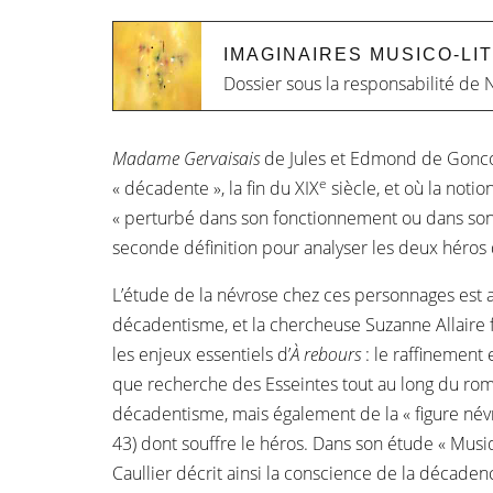
IMAGINAIRES MUSICO-LI
Dossier sous la responsabilité de
N
Madame Gervaisais
de Jules et Edmond de Gonco
e
« décadente », la fin du XIX
siècle, et où la noti
« perturbé dans son fonctionnement ou dans son
seconde définition pour analyser les deux héros
L’étude de la névrose chez ces personnages est ai
décadentisme, et la chercheuse Suzanne Allaire 
les enjeux essentiels d’
À rebours
: le raffinement 
que recherche des Esseintes tout au long du rom
décadentisme, mais également de la « figure névr
43) dont souffre le héros. Dans son étude « Musi
Caullier décrit ainsi la conscience de la décad