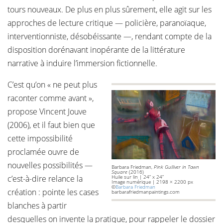
tours nouveaux. De plus en plus sûrement, elle agit sur les
approches de lecture critique — policière, paranoïaque,
interventionniste, désobéissante —, rendant compte de la
disposition dorénavant inopérante de la littérature
narrative à induire l’immersion fictionnelle.
C’est qu’on « ne peut plus
raconter comme avant »,
propose Vincent Jouve
(2006), et il faut bien que
cette impossibilité
proclamée ouvre de
nouvelles possibilités —
Barbara Friedman,
Pink Gulliver in Town
Square
(2016)
c’est-à-dire relance la
Huile sur lin | 24” x 24”
Image numérique | 2198 × 2200 px
©
Barbara Friedman
création : pointe les cases
barbarafriedmanpaintings.com
blanches à partir
desquelles on invente la pratique, pour rappeler le dossier