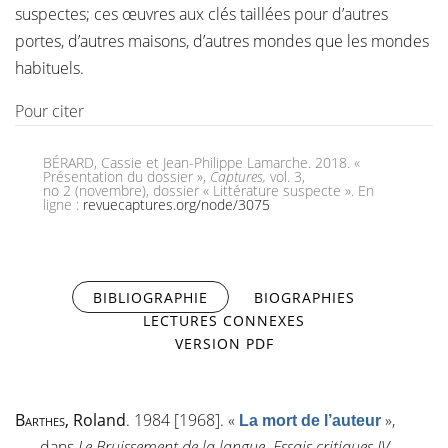
suspectes; ces œuvres aux clés taillées pour d’autres
portes, d’autres maisons, d’autres mondes que les mondes
habituels.
Pour citer
BÉRARD, Cassie et Jean-Philippe Lamarche. 2018. «
Présentation du dossier »,
Captures,
vol. 3,
no 2 (novembre), dossier « Littérature suspecte ». En
ligne :
revuecaptures.org/node/3075
BIBLIOGRAPHIE
(ONGLET ACTIF)
BIOGRAPHIES
LECTURES CONNEXES
VERSION PDF
Barthes
, Roland
. 1984 [1968].
«
»
,
La mort de l’auteur
dans
Le Bruissement de la langue. Essais critiques IV
.