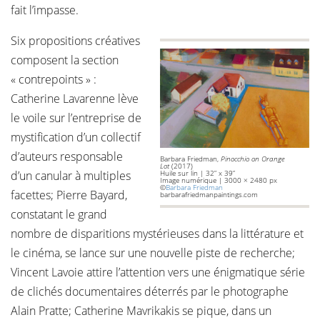
fait l’impasse.
Six propositions créatives
composent la section
« contrepoints » :
Catherine Lavarenne lève
le voile sur l’entreprise de
mystification d’un collectif
d’auteurs responsable
Barbara Friedman,
Pinocchio on Orange
Lot
(2017)
d’un canular à multiples
Huile sur lin | 32” x 39”
Image numérique | 3000 × 2480 px
©
Barbara Friedman
facettes; Pierre Bayard,
barbarafriedmanpaintings.com
constatant le grand
nombre de disparitions mystérieuses dans la littérature et
le cinéma, se lance sur une nouvelle piste de recherche;
Vincent Lavoie attire l’attention vers une énigmatique série
de clichés documentaires déterrés par le photographe
Alain Pratte; Catherine Mavrikakis se pique, dans un