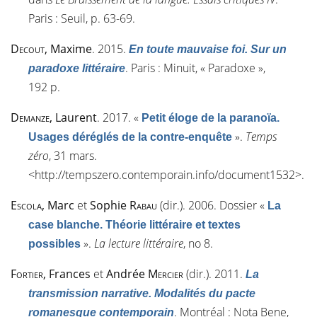
Paris : Seuil, p. 63-69.
Decout
, Maxime
. 2015.
En toute mauvaise foi. Sur un
. Paris : Minuit, « Paradoxe »,
paradoxe littéraire
192 p.
Demanze
, Laurent
. 2017.
«
Petit éloge de la paranoïa.
»
.
Temps
Usages déréglés de la contre-enquête
zéro
, 31 mars.
<
http://tempszero.contemporain.info/document1532
>.
Escola
, Marc
et
Sophie
Rabau
(dir.). 2006. Dossier
«
La
case blanche. Théorie littéraire et textes
»
.
La lecture littéraire
, n
o
8.
possibles
Fortier
, Frances
et
Andrée
Mercier
(dir.). 2011.
La
transmission narrative. Modalités du pacte
. Montréal : Nota Bene,
romanesque contemporain