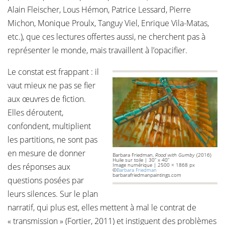
Alain Fleischer, Lous Hémon, Patrice Lessard, Pierre
Michon, Monique Proulx, Tanguy Viel, Enrique Vila-Matas,
etc.), que ces lectures offertes aussi, ne cherchent pas à
représenter le monde, mais travaillent à l’opacifier.
Le constat est frappant : il
vaut mieux ne pas se fier
aux œuvres de fiction.
Elles déroutent,
confondent, multiplient
les partitions, ne sont pas
en mesure de donner
Barbara Friedman,
Rood with Gumby
(2016)
Huile sur toile | 30” x 40”
des réponses aux
Image numérique | 2500 × 1868 px
©
Barbara Friedman
barbarafriedmanpaintings.com
questions posées par
leurs silences. Sur le plan
narratif, qui plus est, elles mettent à mal le contrat de
« transmission » (Fortier, 2011) et instiguent des problèmes