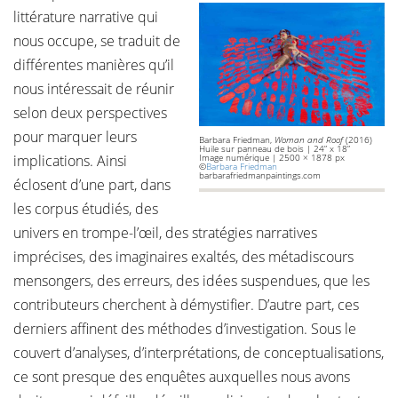
littérature narrative qui
nous occupe, se traduit de
différentes manières qu’il
nous intéressait de réunir
selon deux perspectives
pour marquer leurs
Barbara Friedman,
Woman and Roof
(2016)
Huile sur panneau de bois | 24” x 18”
implications. Ainsi
Image numérique | 2500 × 1878 px
©
Barbara Friedman
barbarafriedmanpaintings.com
éclosent d’une part, dans
les corpus étudiés, des
univers en trompe-l’œil, des stratégies narratives
imprécises, des imaginaires exaltés, des métadiscours
mensongers, des erreurs, des idées suspendues, que les
contributeurs cherchent à démystifier. D’autre part, ces
derniers affinent des méthodes d’investigation. Sous le
couvert d’analyses, d’interprétations, de conceptualisations,
ce sont presque des enquêtes auxquelles nous avons