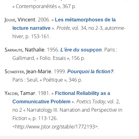
« Contemporanéités », 367 p.
Jouve
, Vincent
. 2006.
«
Les métamorphoses de la
»
.
Protée
, vol. 34, n
o
2-3, automne-
lecture narrative
hiver, p. 153-161.
Sarraute
, Nathalie
. 1956.
. Paris :
L’ère du soupçon
Gallimard, « Folio. Essais », 156 p.
Schaeffer
, Jean-Marie
. 1999.
.
Pourquoi la fiction?
Paris : Seuil, « Poétique », 346 p.
Yacobi
, Tamar
. 1981.
«
Fictional Reliability as a
»
.
Poetics Today
, vol. 2,
Communicative Problem
n
o
2 « Narratology III. Narration and Perspective in
Fiction », p. 113-126.
<
http://www.jstor.org/stable/1772193
>.