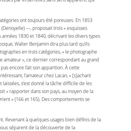
catégories ont toujours été poreuses. En 1853
Denoyelle) —, proposait trois « esquisses
s années 1830 et 1840, décrivant les divers types
poque, Walter Benjamin dira plus tard qu’ils
otographes en trois catégories, « le photographe
phe amateur », ce dernier correspondant au grand
 pas encore fait son apparition. À cette
intéressant, l’amateur chez Lacan, « [s]achant
aissées, s’est donné la tâche difficile de les
 soit « rapporter dans son pays, au moyen de la
’Orient » (166 et 165). Des comportements se
nt. Revenant à quelques usages bien définis de la
i nous séparent de la découverte de la