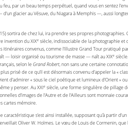
 du feu, par un beau temps perpétuel, quand vous en sentez l’envie
— d’un glacier au Vésuve, du Niagara à Memphis —, aussi longt
 15) sortira de chez lui, ira prendre ses propres photographies
e
e invention du XIX
siècle, indissociable de la photographie et d
s itinéraires convenus, comme l’illustre Grand Tour pratiqué par l
e
ît — loisir organisé ou tourisme de masse — naît au XIX
siècle
rançais, selon le
Grand Robert
, non sans une certaine connotation
 le plus prisé de ce qu’il est désormais convenu d’appeler la « cl
vient d’admirer « sous le ciel poétique et lumineux d’Orient » o
e
même y penser. Au XXI
siècle, une forme singulière de pillage d
nelles d’images de l’Autre et de l’Ailleurs sont monnaie courant
es cartes mémoire.
aractéristique s’est ainsi installée, supposant qu’à partir d’un s
veillait Oliver W. Holmes. Le vœu de Louis de Cormenin, que l’