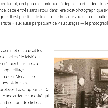
x perdurent; ceci pourrait contribuer à déplacer cette idée d’un
é, cette entrée sans retour dans l’ère post-photographique (Mi
ls il est possible de tracer des similarités ou des continuités à
artiste », eux aussi perpétuant de vieux usages — le photograp
courait et découvrait les
rsonnelles (de loisir) ou
n n’étaient pas rares à
rd appareillage
 maison. Merveilles et
ques, bâtiments et
prélevés, fixés, rapportés. De
et d’une ardente curiosité qui
 grand nombre de clichés.