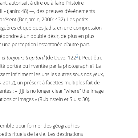
, autorisait à dire ou à faire l’histoire
il » (Janin: 48) —, des preuves d’événements
présent (Benjamin, 2000: 432). Les petits
s naguères et quelques jadis, en une compression
 répondre à un double désir, de plus en plus
r une perception instantanée d’autre part.
2
 et toujours trop tard
(de Duve: 122
). Peut-être
lité portée ou inventée par la photographie? La
sent infiniment les uns les autres sous nos yeux,
2012), un présent à facettes multiples fait de
tes : « [I]t is no longer clear “where” the image
ions of images » (Rubinstein et Sluis: 30).
assemble pour former des géographies
ts rituels de la vie. Les destinations