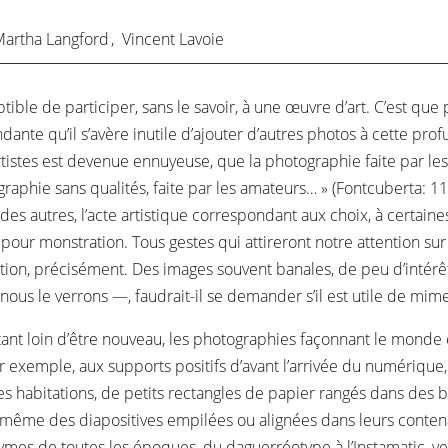
artha Langford
,
Vincent Lavoie
le de participer, sans le savoir, à une œuvre d’art. C’est que po
te qu’il s’avère inutile d’ajouter d’autres photos à cette profus
tistes est devenue ennuyeuse, que la photographie faite par le
graphie sans qualités, faite par les amateurs… » (Fontcuberta: 1
des autres, l’acte artistique correspondant aux choix, à certa
ur monstration. Tous gestes qui attireront notre attention su
ion, précisément. Des images souvent banales, de peu d’intérêt, to
s le verrons —, faudrait-il se demander s’il est utile de mimer l
ant loin d’être nouveau, les photographies façonnant le monde e
ar exemple, aux supports positifs d’avant l’arrivée du numérique, 
es habitations, de petits rectangles de papier rangés dans des b
 même des diapositives empilées ou alignées dans leurs conte
ymes de toutes les époques, du daguerréotype à l’Instamatic, 