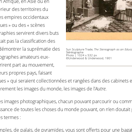
n Afrique, en Asie ou en
érieur des territoires du
es empires occidentaux
ues » ou des « scènes
raphies servirent divers buts
it pas la classification des
 démontrer la suprématie des
Sun Sculpture Trade,
The Stereograph as an Educa
Stéréographe
Photo | 1024 x 532 px
tographes amateurs eux-
©Underwood & Underwood, 1901
rirent part au mouvement,
urs propres pays, faisant
es » qui seraient collectionnées et rangées dans des cabinets 
èrement les images du monde, les images de l’
Autre
.
s images photographiques, chacun pouvant parcourir ou comma
ssance de toutes les choses du monde pouvant, on n’en doutait pa
s termes :
emples, de palais, de pyramides, vous sont offerts pour une baga