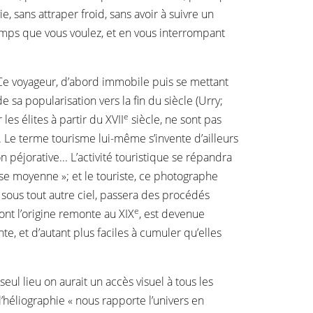
, sans attraper froid, sans avoir à suivre un
emps que vous voulez, et en vous interrompant
. Ce voyageur, d’abord immobile puis se mettant
e sa popularisation vers la fin du siècle (Urry;
e
es élites à partir du XVII
siècle, ne sont pas
. Le terme tourisme lui-même s’invente d’ailleurs
 péjorative... L’activité touristique se répandra
asse moyenne »; et le touriste, ce photographe
u sous tout autre ciel, passera des procédés
e
ont l’origine remonte au XIX
, est devenue
e, et d’autant plus faciles à cumuler qu’elles
eul lieu on aurait un accès visuel à tous les
héliographie « nous rapporte l’univers en