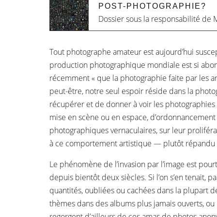
POST-PHOTOGRAPHIE?
Dossier sous la responsabilité de
M
Tout photographe amateur est aujourd’hui susceptib
production photographique mondiale est si abondan
récemment « que la photographie faite par les ar
peut-être, notre seul espoir réside dans la photo
récupérer et de donner à voir les photographies 
mise en scène ou en espace, d’ordonnancement po
photographiques vernaculaires, sur leur proliférat
à ce comportement artistique — plutôt répandu nou
Le phénomène de l’invasion par l’image est pourt
depuis bientôt deux siècles. Si l’on s’en tenait, p
quantités, oubliées ou cachées dans la plupart d
thèmes dans des albums plus jamais ouverts, ou
regorgent d’ailleurs de ces amas de photos anon