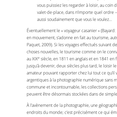
vous puissiez les regarder à loisir, au coin
valet-de-place, dans n’importe quel ordre 
aussi soudainement que vous le voulez…
Éventuellement le « voyageur casanier » (Bayard:
en mouvement, s’adonne en fait au tourisme, autr
Paquet, 2009). Si les voyages effectués suivant de
choses nouvelles, le tourisme comme on le conna
e
au XIX
siècle, en 1811 en anglais et en 1841 en f
jusqu’à devenir, deux siècles plus tard, le loisir
amateur pouvant rapporter chez lui tout ce qu’il 
argentiques à la photographie numérique sans 
commune et incontournable, les collections person
peuvent être désormais stockées dans de simpl
À l’avènement de la photographie, une géographie c
endroits du monde; c’est précisément ce qui émer