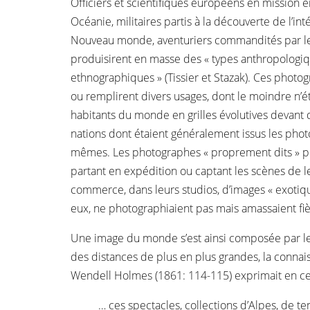
Officiers et scientifiques européens en mission e
Océanie, militaires partis à la découverte de l’int
Nouveau monde, aventuriers commandités par l
produisirent en masse des « types anthropologiq
ethnographiques » (Tissier et Stazak). Ces photog
ou remplirent divers usages, dont le moindre n’éta
habitants du monde en grilles évolutives devant
nations dont étaient généralement issus les pho
mêmes. Les photographes « proprement dits » p
partant en expédition ou captant les scènes de le
commerce, dans leurs studios, d’images « exotiqu
eux, ne photographiaient pas mais amassaient fi
Une image du monde s’est ainsi composée par le
des distances de plus en plus grandes, la connai
Wendell Holmes (1861: 114-115) exprimait en ce
… ces spectacles, collections d’Alpes, de t