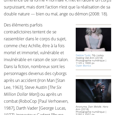
différence de la forme « normale », met en œuvre un corps
surpuissant, mais dont l’action n’est que la réalisation de sa
double nature — bien ou mal, ange ou démon (2008: 18).
Des éléments parfois
contradictoires tentent de se
rassembler dans le corps du sujet,
comme chez Achille, être à la fois
mortel et immortel, vulnérable et
Debbie Todd
,
Tilly Lockey
Holding Old Arm
(2018)
invulnérable en raison de son talon.
Photographie numérique |
1120 x 1600 px
Dans la fiction, nombreux sont les
Open Bionics
personnages devenus des cyborgs
après un accident (Iron Man [Stan
Lee, 1963], Steve Austin [
The Six
Million Dollar Man
]) ou après un
combat (RoboCop [Paul Verhoeven,
Anonyme,
Dan Melville. Hero
1987], Darth Vader [George Lucas,
Arm
(2018)
Photographie numérique |
5260 x 3507 px