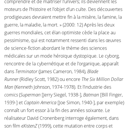
comprendre et de maîtriser l’univers; ils deviennent les
moteurs de l’histoire et l’objet d’un culte. Des découvertes
prodigieuses devraient mettre fin à la misère, la famine, la
guerre, la maladie, la mort. » (2000: 12) Après les deux
guerres mondiales, cet élan optimiste cède la place au
pessimisme, qui est notamment ressenti dans les œuvres
de science-fiction abordant le thème des sciences
médicales sur un mode héroïque dystopique. Le cyborg,
rencontre de la cybernétique et de l’organique, apparaît
dans
Terminator
(James Cameron, 1984),
Blade
Runner
(Ridley Scott, 1982) ou encore
The Six Million Dollar
Man
(Kenneth Johnson, 1974-1978). Et l’industrie des
comics
(
Superman
[Jerry Siegel, 1938-],
Batman
[Bill Finger,
1939-] et
Captain America
[Joe Simon, 1940-], par exemple)
connaît un fort essor à la fin des années soixante. Le
réalisateur David Cronenberg interroge également, dans
son film
eXistenZ
(1999), cette mutation entre corps et