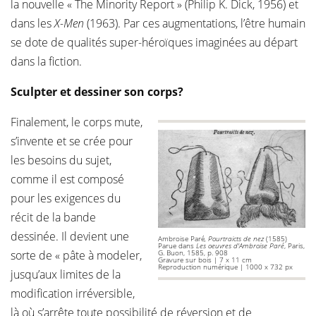
la nouvelle « The Minority Report » (Philip K. Dick, 1956) et
dans les
X-Men
(1963). Par ces augmentations, l’être humain
se dote de qualités super-héroïques imaginées au départ
dans la fiction.
Sculpter et dessiner son corps?
Finalement, le corps mute,
s’invente et se crée pour
les besoins du sujet,
comme il est composé
pour les exigences du
récit de la bande
dessinée. Il devient une
Ambroise Paré
, Pourtraicts de nez
(1585)
Parue dans
Les oeuvres d'Ambroise Paré
, Paris,
sorte de « pâte à modeler,
G. Buon, 1585, p. 908
Gravure sur bois | 7 x 11 cm
Reproduction numérique | 1000 x 732 px
jusqu’aux limites de la
modification irréversible,
là où s’arrête toute possibilité de réversion et de