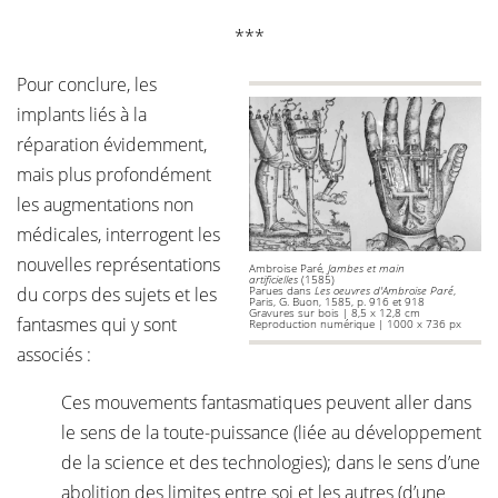
***
Pour conclure, les
implants liés à la
réparation évidemment,
mais plus profondément
les augmentations non
médicales, interrogent les
nouvelles représentations
Ambroise Paré
, Jambes et main
artificielles
(1585)
du corps des sujets et les
Parues dans
Les oeuvres d'Ambroise Paré
,
Paris, G. Buon, 1585, p. 916 et 918
Gravures sur bois | 8,5 x 12,8 cm
fantasmes qui y sont
Reproduction numérique | 1000 x 736 px
associés :
Ces mouvements fantasmatiques peuvent aller dans
le sens de la toute-puissance (liée au développement
de la science et des technologies); dans le sens d’une
abolition des limites entre soi et les autres (d’une