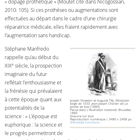
« dopage prothétique » (Moutet cité dans Nicogossian,
2010: 105). Si ces prothèses ou augmentations sont
effectuées au départ dans le cadre d’une chirurgie
réparatrice médicale, elles fraient rapidement avec
l’augmentation sans handicap.
Stéphane Manfredo
rappelle qu’au début du
e
XIX
siècle, la prospection
imaginaire du futur
reflétait l’enthousiasme et
la frénésie qui prévalaient
à cette époque quant aux
Joseph Smeeton et Auguste Tilly
, Révolution
belge de 1830. Jean-Joseph Charlier dit La
potentialités de la
jambe de bois
(1880)
Parue dans
L'Illustration nationale
, Bruxelles,
1880
science : « L’époque est
Gravure sur bois
Reproduction numérique | 3480 x 2408 px
Wikimedia Commons
euphorique : la science et
le progrès permettront de