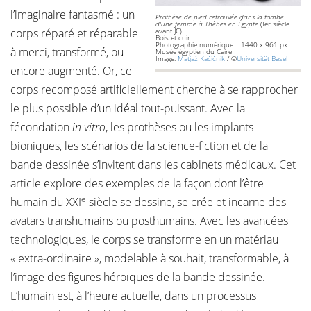
l’imaginaire fantasmé : un
Prothèse de pied retrouvée dans la tombe
d'une femme à Thèbes en Égypte
(Ier siècle
corps réparé et réparable
avant JC)
Bois et cuir
Photographie numérique | 1440 x 961 px
à merci, transformé, ou
Musée égyptien du Caire
Image:
Matjaž Kačičnik
/ ©
Universität Basel
encore augmenté. Or, ce
corps recomposé artificiellement cherche à se rapprocher
le plus possible d’un idéal tout-puissant. Avec la
fécondation
in vitro
, les prothèses ou les implants
bioniques, les scénarios de la science-fiction et de la
bande dessinée s’invitent dans les cabinets médicaux. Cet
article explore des exemples de la façon dont l’être
e
humain du XXI
siècle se dessine, se crée et incarne des
avatars transhumains ou posthumains. Avec les avancées
technologiques, le corps se transforme en un matériau
« extra-ordinaire », modelable à souhait, transformable, à
l’image des figures héroïques de la bande dessinée.
L’humain est, à l’heure actuelle, dans un processus