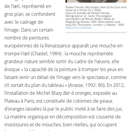
de l’œil, représenté en
Robert Hooke,
Microscopic View of the Eyes and
Head of a Drone-Fly
(1665)
gros plan, se confondent
Gravure extraite de Robert Hooke,
Micrographia: or, Some Physiological
Descriptions of Minute Bodies Made by
avec le cadrage de
Magnifying Glasses. With Observations and
Inquiries Thereupon
. London: J. Allestry, 1665
Wellcome Collection
l’image. Dans un certain
nombre de peintures
européennes de la Renaissance apparaît une mouche en
trompe-l’œil (Chastel, 1984) : la mouche représentée
grandeur nature semble sortir du cadre de l’œuvre, elle
évoque « la capacité de la peinture à tromper les yeux en
faisant venir un détail de l’image vers le spectateur, comme
s’il sortait du plan du tableau » (Arasse, 1992: 80). En 2012,
l’installation de Michel Blazy
Bar à oranges
, exposée au
Plateau à Paris, est constituée de colonnes de peaux
d’oranges laissées là par le public invité à se faire des jus.
La matière organique en décomposition est couverte de
moisissures et de mouches, bien réelles, qui occupent