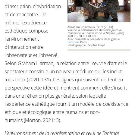
d’inscription, d’hybridation
et de rencontre. De
même, l’expérience
Abraham Poincheval,
Ours
(2014)
esthétique compose
Vue de la performance de treize jours au
musée de la Chasse et de la Nature (Paris)
160 × 220 × 110 cm
l’environnement
Avec l'aimable autorisation de la galerie
Semiose
, Paris
Photographie : Sophie Lloyd
d’interaction entre
l’observateur et l’observé.
Selon Graham Harman, la relation entre l’œuvre d’art et le
spectateur constitue un nouveau médium qui les inclut
tous deux (2020: 131). Les lignes qui suivent mettent en
perspective cette idée et montrent comment elle s’inscrit
dans une réflexion plus générale, selon laquelle
l’expérience esthétique fournit un modèle de coexistence
éthique et écologique entre humains et non-
humains (Morton, 2021: 3).
L’environnement de la représentation et celui de l’animal