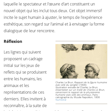
laquelle le spectateur et l’œuvre d’art constituent un
nouvel objet qui les inclut tous deux. Cet objet immersif
incite le sujet humain à ajuster, le temps de l’expérience
esthétique, son regard sur l’animal et à envisager la forme
dialogique de leur rencontre.
Réflexion
Les lignes qui suivent
proposent un cadrage
initial sur les jeux de
reflets qui se produisent
entre les humains, les
Charles Le Brun,
Rapport de la figure humaine
animaux et les
avec celle du sanglier
(1806)
Illustration extraite de Charles Le Brun,
Dissertation sur un traité de Charles Le Brun,
représentations de ces
concernant le rapport de la physionomie
humaine avec celle des animaux
, Paris :
calcographie du Musée Napoléon, 1806
derniers. Elles invitent à
Numistral
reconnaître, à la suite de