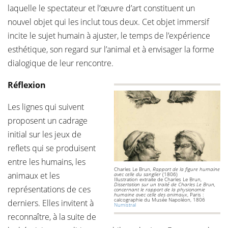
laquelle le spectateur et l’œuvre d’art constituent un
nouvel objet qui les inclut tous deux. Cet objet immersif
incite le sujet humain à ajuster, le temps de l’expérience
esthétique, son regard sur l’animal et à envisager la forme
dialogique de leur rencontre.
Réflexion
Les lignes qui suivent
proposent un cadrage
initial sur les jeux de
reflets qui se produisent
entre les humains, les
Charles Le Brun,
Rapport de la figure humaine
animaux et les
avec celle du sanglier
(1806)
Illustration extraite de Charles Le Brun,
Dissertation sur un traité de Charles Le Brun,
représentations de ces
concernant le rapport de la physionomie
humaine avec celle des animaux
, Paris :
calcographie du Musée Napoléon, 1806
derniers. Elles invitent à
Numistral
reconnaître, à la suite de