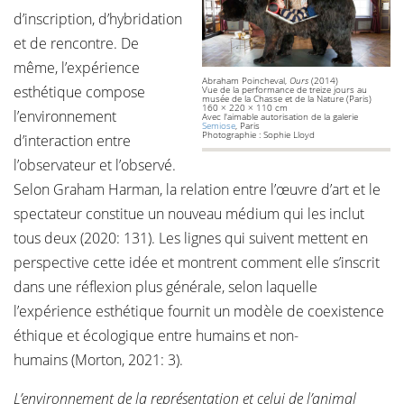
d’inscription, d’hybridation
et de rencontre. De
même, l’expérience
Abraham Poincheval,
Ours
(2014)
esthétique compose
Vue de la performance de treize jours au
musée de la Chasse et de la Nature (Paris)
160 × 220 × 110 cm
l’environnement
Avec l'aimable autorisation de la galerie
Semiose
, Paris
Photographie : Sophie Lloyd
d’interaction entre
l’observateur et l’observé.
Selon Graham Harman, la relation entre l’œuvre d’art et le
spectateur constitue un nouveau médium qui les inclut
tous deux (2020: 131). Les lignes qui suivent mettent en
perspective cette idée et montrent comment elle s’inscrit
dans une réflexion plus générale, selon laquelle
l’expérience esthétique fournit un modèle de coexistence
éthique et écologique entre humains et non-
humains (Morton, 2021: 3).
L’environnement de la représentation et celui de l’animal