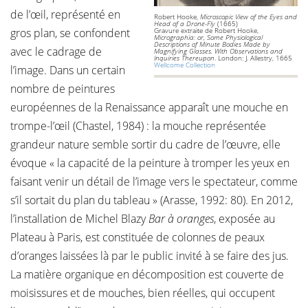
de l’œil, représenté en
Robert Hooke,
Microscopic View of the Eyes and
Head of a Drone-Fly
(1665)
gros plan, se confondent
Gravure extraite de Robert Hooke,
Micrographia: or, Some Physiological
Descriptions of Minute Bodies Made by
avec le cadrage de
Magnifying Glasses. With Observations and
Inquiries Thereupon
. London: J. Allestry, 1665
Wellcome Collection
l’image. Dans un certain
nombre de peintures
européennes de la Renaissance apparaît une mouche en
trompe-l’œil (Chastel, 1984) : la mouche représentée
grandeur nature semble sortir du cadre de l’œuvre, elle
évoque « la capacité de la peinture à tromper les yeux en
faisant venir un détail de l’image vers le spectateur, comme
s’il sortait du plan du tableau » (Arasse, 1992: 80). En 2012,
l’installation de Michel Blazy
Bar à oranges
, exposée au
Plateau à Paris, est constituée de colonnes de peaux
d’oranges laissées là par le public invité à se faire des jus.
La matière organique en décomposition est couverte de
moisissures et de mouches, bien réelles, qui occupent