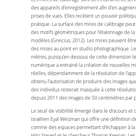
des appareils d’enregistrement afin d’en augment
prises de vues. Elles recèlent un pouvoir politiqu
pratique. La surface des mires de calibrage pe
des motifs géométriques pour l’étalonnage de la 
modèles (Greicius, 2012). Les mires peuvent être
des mises au point en studio photographique. Les 
mètres, puisqu’en dessous de cette dimension les
numérique a entrainé la création de nouvelles mi
réelles, dépendamment de la résolution de l’appa
obtenu l’autorisation de produire des images ayan
des individus resterait masquée à cette résolutio
depuis 2011 des images de 50 centimètres par p
Le seuil de visibilité émerge dans le discours e
israélien Eyal Weizman qui offre une définition 
comme des espaces permettant d’échapper à la v
Hito Steyerl et le chercheur Thomas Keenan. Les