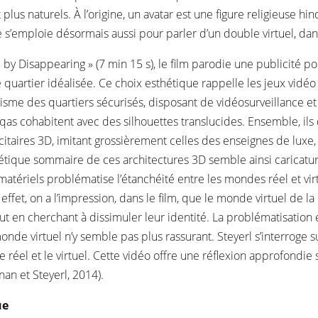
 plus naturels. À l’origine, un avatar est une figure religieuse h
e s’emploie désormais aussi pour parler d’un double virtuel, dans
e by Disappearing » (7 min 15 s), le film parodie une publicit
quartier idéalisée. Ce choix esthétique rappelle les jeux vidéo
anisme des quartiers sécurisés, disposant de vidéosurveillance 
rqas cohabitent avec des silhouettes translucides. Ensemble, i
citaires 3D, imitant grossièrement celles des enseignes de lux
ique sommaire de ces architectures 3D semble ainsi caricature
ériels problématise l’étanchéité entre les mondes réel et virt
 effet, on a l’impression, dans le film, que le monde virtuel de 
out en cherchant à dissimuler leur identité. La problématisation
monde virtuel n’y semble pas plus rassurant. Steyerl s’interro
le réel et le virtuel. Cette vidéo offre une réflexion approfond
enan et Steyerl, 2014).
ue