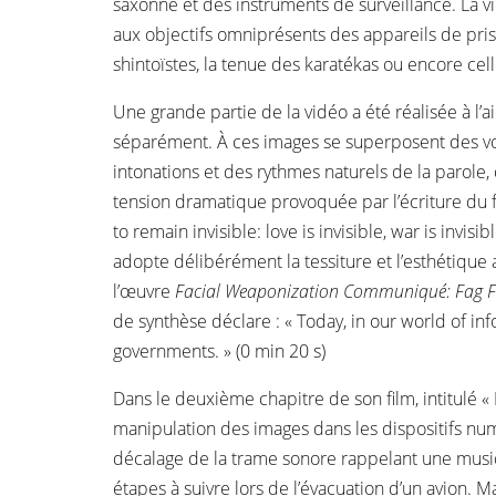
saxonne et des instruments de surveillance. La v
aux objectifs omniprésents des appareils de prise
shintoïstes, la tenue des karatékas ou encore cell
Une grande partie de la vidéo a été réalisée à l’ai
séparément. À ces images se superposent des voix
intonations et des rythmes naturels de la parole, 
tension dramatique provoquée par l’écriture du f
to remain invisible: love is invisible, war is invisi
adopte délibérément la tessiture et l’esthétiqu
l’œuvre
Facial Weaponization Communiqué: Fag 
de synthèse déclare : « Today, in our world of in
governments. » (0 min 20 s)
Dans le deuxième chapitre de son film, intitulé « 
manipulation des images dans les dispositifs num
décalage de la trame sonore rappelant une musi
étapes à suivre lors de l’évacuation d’un avion. 