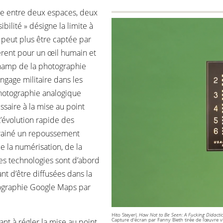
ère entre deux espaces, deux
ibilité » désigne la limite à
e peut plus être captée par
ifférent pour un œil humain et
champ de la photographie
ngage militaire dans les
 photographie analogique
essaire à la mise au point
L’évolution rapide des
trainé un repoussement
e la numérisation, de la
es technologies sont d’abord
vant d’être diffusées dans la
tographie Google Maps par
Hito Steyerl,
How Not to Be Seen: A Fucking Didactic
Capture d'écran par Fanny Bieth tirée de l’œuvre 
nt à régler la mise au point