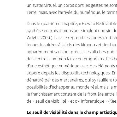
un avatar virtuel, un corps dont les gestes ne sont
Terre, mais, avec l’arrivée du numérique, le term
Dans le quatrième chapitre, « How to Be Invisibl
synthèse en trois dimensions simulent une vie de 
Wright, 2000-). La ville reprend les codes d’urb
tenues inspirées à la fois des kimonos et des bu
apparemment sans but précis. Les affiches publi
des centres commerciaux contemporains. L’esthét
d’une esthétique numérique avec des éléments mat
s’opère depuis les dispositifs technologiques. En
dénaturé par des mercenaires, qui s’y faufilent t
possibilités d’échapper au monde réel, mais le 
le franchissement constant de la frontière entre 
de « seuil de visibilité » et d’« inforensique » (Ke
Le seuil de visibilité dans le champ artistiq