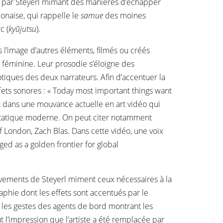
tes par Steyerl mimant des manières d’échapper
ponaise, qui rappelle le
samue
des moines
c (
kyūjutsu
).
ans l’image d’autres éléments, filmés ou créés
 féminine. Leur prosodie s’éloigne des
botiques des deux narrateurs. Afin d’accentuer la
fets sonores : « Today most important things want
nscrit dans une mouvance actuelle en art vidéo qui
e étatique moderne. On peut citer notamment
of London, Zach Blas. Dans cette vidéo, une voix
ged as a golden frontier for global
ements de Steyerl miment ceux nécessaires à la
aphie dont les effets sont accentués par le
les gestes des agents de bord montrant les
 l’impression que l’artiste a été remplacée par