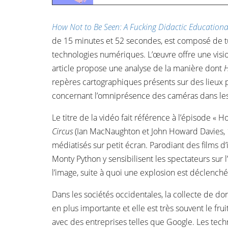
How Not to Be Seen: A Fucking Didactic Educationa
de 15 minutes et 52 secondes, est composé de tut
technologies numériques. L’œuvre offre une visi
article propose une analyse de la manière dont
H
repères cartographiques présents sur des lieux p
concernant l’omniprésence des caméras dans les p
Le titre de la vidéo fait référence à l’épisode «
Circus
(Ian MacNaughton et John Howard Davies, 1
médiatisés sur petit écran. Parodiant des films 
Monty Python y sensibilisent les spectateurs sur
l’image, suite à quoi une explosion est déclenchée,
Dans les sociétés occidentales, la collecte de do
en plus importante et elle est très souvent le fru
avec des entreprises telles que Google. Les tech