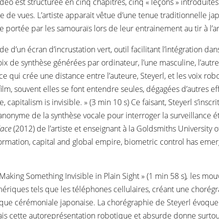
idéo est structurée en cinq chapitres, cinq « leçons » introdui
 de vues. L’artiste apparait vêtue d’une tenue traditionnelle ja
e portée par les samouraïs lors de leur entrainement au tir à l’ar
de d’un écran d’incrustation vert, outil facilitant l’intégration d
 de synthèse générées par ordinateur, l’une masculine, l’autre
ce qui crée une distance entre l’auteure, Steyerl, et les voix ro
ilm, souvent elles se font entendre seules, dégagées d’autres ef
ble, capitalism is invisible. » (3 min 10 s) Ce faisant, Steyerl s’i
e anonyme de la synthèse vocale pour interroger la surveillanc
Face
(2012) de l’artiste et enseignant à la Goldsmiths University 
formation, capital and global empire, biometric control has emer
Making Something Invisible in Plain Sight » (1 min 58 s)
,
les mouv
ériques tels que les téléphones cellulaires, créant une chorégr
que cérémoniale japonaise. La chorégraphie de Steyerl évoque 
Mais cette autoreprésentation robotique et absurde donne surtout