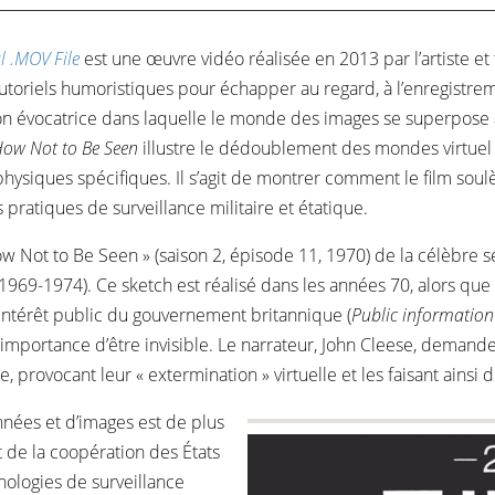
l .MOV File
est une œuvre vidéo réalisée en 2013 par l’artiste et 
oriels humoristiques pour échapper au regard, à l’enregistreme
on évocatrice dans laquelle le monde des images se superpose a
ow Not to Be Seen
illustre le dédoublement des mondes virtuel et
hysiques spécifiques. Il s’agit de montrer comment le film soul
ratiques de surveillance militaire et étatique.
 How Not to Be Seen » (saison 2, épisode 11, 1970) de la célèbre
969-1974). Ce sketch est réalisé dans les années 70, alors que
d’intérêt public du gouvernement britannique (
Public information
 l’importance d’être invisible. Le narrateur, John Cleese, deman
 provocant leur « extermination » virtuelle et les faisant ainsi d
nnées et d’images est de plus
it de la coopération des États
nologies de surveillance