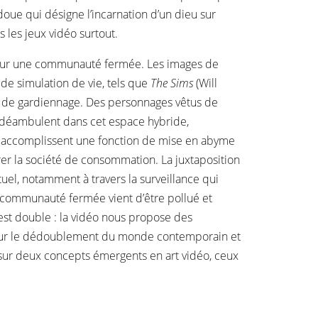
indoue qui désigne l’incarnation d’un dieu sur
 les jeux vidéo surtout.
é pour une communauté fermée. Les images de
 de simulation de vie, tels que
The Sims
(Will
et de gardiennage. Des personnages vêtus de
ls déambulent dans cet espace hybride,
e, accomplissent une fonction de mise en abyme
r la société de consommation. La juxtaposition
uel, notamment à travers la surveillance qui
la communauté fermée vient d’être pollué et
 est double : la vidéo nous propose des
ge sur le dédoublement du monde contemporain et
ie sur deux concepts émergents en art vidéo, ceux