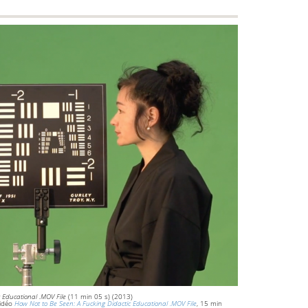
 Educational .MOV File
(11 min 05 s) (2013)
vidéo
How Not to Be Seen: A Fucking Didactic Educational .MOV File
, 15 min