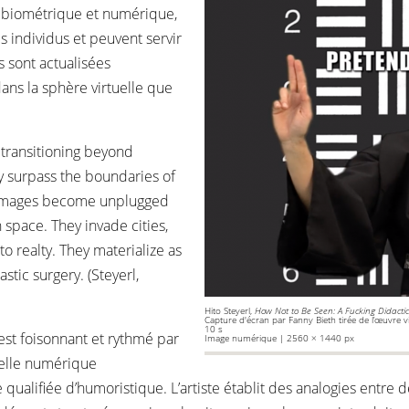
e biométrique et numérique,
s individus et peuvent servir
s sont actualisées
ans la sphère virtuelle que
 transitioning beyond
ey surpass the boundaries of
] Images become unplugged
space. They invade cities,
to realty. They materialize as
stic surgery. (Steyerl,
Hito Steyerl,
How Not to Be Seen: A Fucking Didactic
Capture d'écran par Fanny Bieth tirée de l’œuvre 
10 s
st foisonnant et rythmé par
Image numérique | 2560 × 1440 px
uelle numérique
alifiée d’humoristique. L’artiste établit des analogies entre de