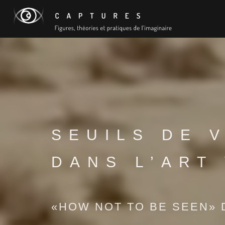
SEUILS DE V
DANS L’ART
«HOW NOT TO BE SEEN» 