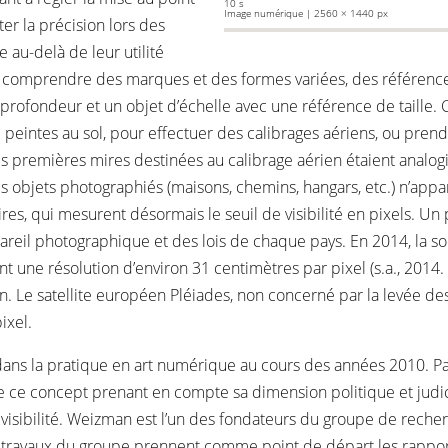
10 s
Image numérique | 2560 × 1440 px
er la précision lors des
e au-delà de leur utilité
ut comprendre des marques et des formes variées, des référenc
profondeur et un objet d’échelle avec une référence de taille. 
 peintes au sol, pour effectuer des calibrages aériens, ou prend
premières mires destinées au calibrage aérien étaient analogique
 objets photographiés (maisons, chemins, hangars, etc.) n’appar
res, qui mesurent désormais le seuil de visibilité en pixels. U
reil photographique et des lois de chaque pays. En 2014, la soci
t une résolution d’environ 31 centimètres par pixel (s.a., 2014.
n. Le satellite européen Pléiades, non concerné par la levée des
ixel.
t dans la pratique en art numérique au cours des années 2010. Pa
de ce concept prenant en compte sa dimension politique et judici
isibilité. Weizman est l’un des fondateurs du groupe de rech
 travaux du groupe prennent comme point de départ les rapports