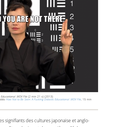
 Educational .MOV File
(2 min 21 s) (2013)
vidéo
How Not to Be Seen: A Fucking Didactic Educational .MOV File
, 15 min
s signifiants des cultures japonaise et anglo-