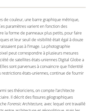
es de couleur, une barre graphique métrique,
Ces paramètres varient en fonction des
re la forme de panneaux plus petits, pour faire
s et leur seuil de visibilité était égal à douze
aissaient pas à l’image. La photographie
n pixel peut correspondre à plusieurs mesures
été de satellites états-uniennes Digital Globe a
 Elles sont parvenues à convaincre que l’identité
 restrictions états-uniennes, continue de fournir
rmi ses théoriciens, on compte l’architecte
aire. Il décrit des fissures géographiques
erche
Forensic Architecture,
avec lequel ont travaillé
 entre architecture et géopolitique, mais les