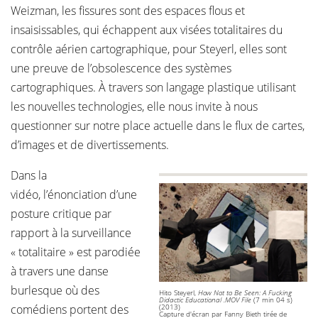
Weizman, les fissures sont des espaces flous et
insaisissables, qui échappent aux visées totalitaires du
contrôle aérien cartographique, pour Steyerl, elles sont
une preuve de l’obsolescence des systèmes
cartographiques. À travers son langage plastique utilisant
les nouvelles technologies, elle nous invite à nous
questionner sur notre place actuelle dans le flux de cartes,
d’images et de divertissements.
Dans la
vidéo, l’énonciation d’une
posture critique par
rapport à la surveillance
« totalitaire » est parodiée
à travers une danse
burlesque où des
Hito Steyerl,
How Not to Be Seen: A Fucking
Didactic Educational .MOV File
(7 min 04 s)
comédiens portent des
(2013)
Capture d'écran par Fanny Bieth tirée de