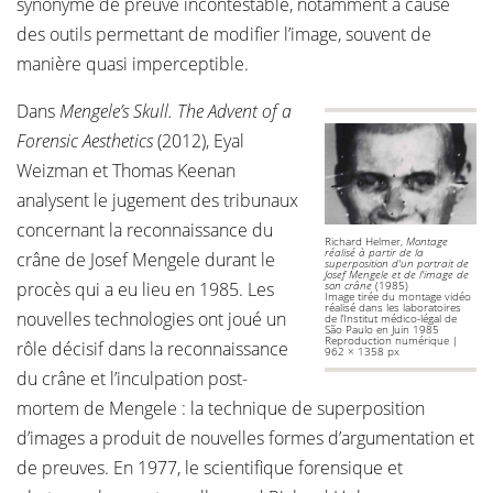
synonyme de preuve incontestable, notamment à cause
des outils permettant de modifier l’image, souvent de
manière quasi imperceptible.
Dans
Mengele’s Skull. The Advent of a
Forensic Aesthetics
(2012), Eyal
Weizman et Thomas Keenan
analysent le jugement des tribunaux
concernant la reconnaissance du
Richard Helmer,
Montage
réalisé à partir de la
crâne de Josef Mengele durant le
superposition d'un portrait de
Josef Mengele et de l'image de
procès qui a eu lieu en 1985. Les
son crâne
(1985)
Image tirée du montage vidéo
réalisé dans les laboratoires
nouvelles technologies ont joué un
de l’Institut médico-légal de
São Paulo en Juin 1985
Reproduction numérique |
rôle décisif dans la reconnaissance
962 × 1358 px
du crâne et l’inculpation post-
mortem de Mengele : la technique de superposition
d’images a produit de nouvelles formes d’argumentation et
de preuves. En 1977, le scientifique forensique et