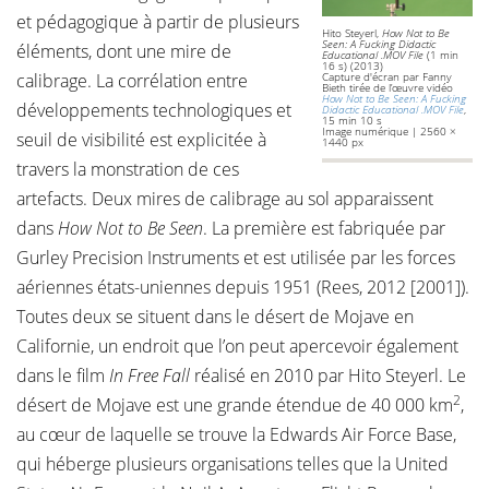
et pédagogique à partir de plusieurs
Hito Steyerl,
How Not to Be
Seen: A Fucking Didactic
éléments, dont une mire de
Educational .MOV File
(1 min
16 s) (2013)
calibrage. La corrélation entre
Capture d'écran par Fanny
Bieth tirée de l’œuvre vidéo
How Not to Be Seen: A Fucking
développements technologiques et
Didactic Educational .MOV File
,
15 min 10 s
Image numérique | 2560 ×
seuil de visibilité est explicitée à
1440 px
travers la monstration de ces
artefacts. Deux mires de calibrage au sol apparaissent
dans
How Not to Be Seen
. La première est fabriquée par
Gurley Precision Instruments et est utilisée par les forces
aériennes états-uniennes depuis 1951 (Rees, 2012 [2001]).
Toutes deux se situent dans le désert de Mojave en
Californie, un endroit que l’on peut apercevoir également
dans le film
In Free Fall
réalisé en 2010 par Hito Steyerl. Le
2
désert de Mojave est une grande étendue de 40 000 km
,
au cœur de laquelle se trouve la Edwards Air Force Base,
qui héberge plusieurs organisations telles que la United