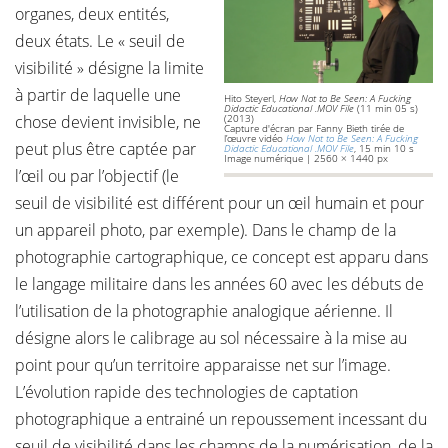
organes, deux entités,
deux états. Le « seuil de
visibilité » désigne la limite
à partir de laquelle une
Hito Steyerl,
How Not to Be Seen: A Fucking
Didactic Educational .MOV File
(11 min 05 s)
chose devient invisible, ne
(2013)
Capture d'écran par Fanny Bieth tirée de
l’œuvre vidéo
How Not to Be Seen: A Fucking
peut plus être captée par
Didactic Educational .MOV File
, 15 min 10 s
Image numérique | 2560 × 1440 px
l’œil ou par l’objectif (le
seuil de visibilité est différent pour un œil humain et pour
un appareil photo, par exemple). Dans le champ de la
photographie cartographique, ce concept est apparu dans
le langage militaire dans les années 60 avec les débuts de
l’utilisation de la photographie analogique aérienne. Il
désigne alors le calibrage au sol nécessaire à la mise au
point pour qu’un territoire apparaisse net sur l’image.
L’évolution rapide des technologies de captation
photographique a entrainé un repoussement incessant du
seuil de visibilité dans les champs de la numérisation, de la