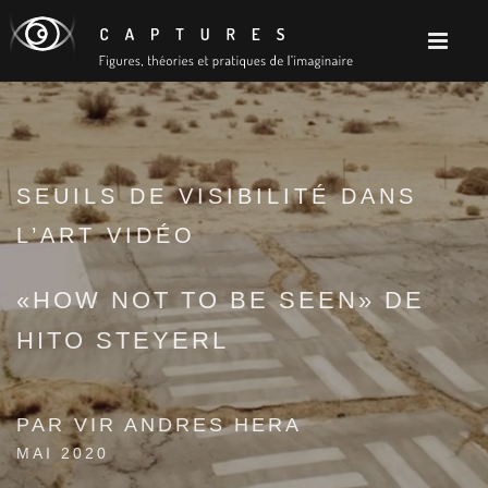
SEUILS DE VISIBILITÉ DANS
L’ART VIDÉO
«HOW NOT TO BE SEEN» DE
HITO STEYERL
PAR VIR ANDRES HERA
MAI 2020