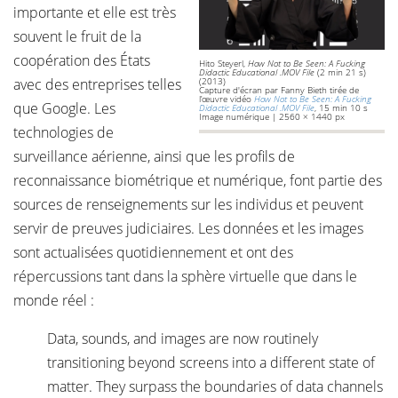
importante et elle est très
souvent le fruit de la
coopération des États
Hito Steyerl,
How Not to Be Seen: A Fucking
Didactic Educational .MOV File
(2 min 21 s)
avec des entreprises telles
(2013)
Capture d'écran par Fanny Bieth tirée de
l’œuvre vidéo
How Not to Be Seen: A Fucking
que Google. Les
Didactic Educational .MOV File
, 15 min 10 s
Image numérique | 2560 × 1440 px
technologies de
surveillance aérienne, ainsi que les profils de
reconnaissance biométrique et numérique, font partie des
sources de renseignements sur les individus et peuvent
servir de preuves judiciaires. Les données et les images
sont actualisées quotidiennement et ont des
répercussions tant dans la sphère virtuelle que dans le
monde réel :
Data, sounds, and images are now routinely
transitioning beyond screens into a different state of
matter. They surpass the boundaries of data channels