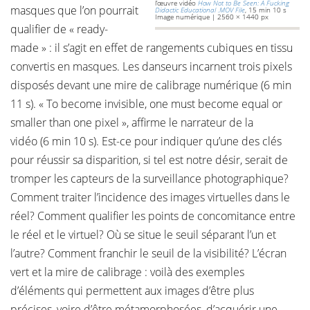
l’œuvre vidéo
How Not to Be Seen: A Fucking
masques que l’on pourrait
Didactic Educational .MOV File
, 15 min 10 s
Image numérique | 2560 × 1440 px
qualifier de « ready-
made » : il s’agit en effet de rangements cubiques en tissu
convertis en masques. Les danseurs incarnent trois pixels
disposés devant une mire de calibrage numérique (6 min
11 s). « To become invisible, one must become equal or
smaller than one pixel », affirme le narrateur de la
vidéo (6 min 10 s). Est-ce pour indiquer qu’une des clés
pour réussir sa disparition, si tel est notre désir, serait de
tromper les capteurs de la surveillance photographique?
Comment traiter l’incidence des images virtuelles dans le
réel? Comment qualifier les points de concomitance entre
le réel et le virtuel? Où se situe le seuil séparant l’un et
l’autre? Comment franchir le seuil de la visibilité? L’écran
vert et la mire de calibrage : voilà des exemples
d’éléments qui permettent aux images d’être plus
précises, voire d’être métamorphosées, d’acquérir une