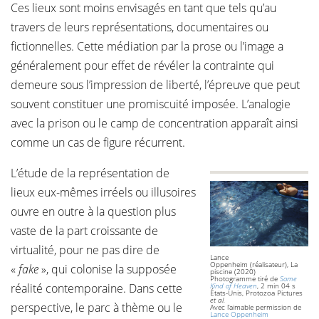
Ces lieux sont moins envisagés en tant que tels qu’au
travers de leurs représentations, documentaires ou
fictionnelles. Cette médiation par la prose ou l’image a
généralement pour effet de révéler la contrainte qui
demeure sous l’impression de liberté, l’épreuve que peut
souvent constituer une promiscuité imposée. L’analogie
avec la prison ou le camp de concentration apparaît ainsi
comme un cas de figure récurrent.
L’étude de la représentation de
lieux eux-mêmes irréels ou illusoires
ouvre en outre à la question plus
vaste de la part croissante de
virtualité, pour ne pas dire de
Lance
Oppenheim (réalisateur), La
«
fake
», qui colonise la supposée
piscine (2020)
Photogramme tiré de
Some
réalité contemporaine. Dans cette
Kind of Heaven
, 2 min 04 s
États-Unis, Protozoa Pictures
et al.
perspective, le parc à thème ou le
Avec l’aimable permission de
Lance Oppenheim