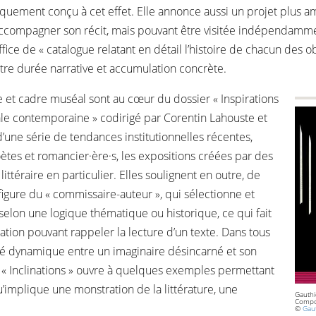
ement conçu à cet effet. Elle annonce aussi un projet plus ambit
compagner son récit, mais pouvant être visitée indépendamment
ffice de « catalogue relatant en détail l’histoire de chacun des o
ntre durée narrative et accumulation concrète.
 et cadre muséal sont au cœur du dossier « Inspirations
riale contemporaine » codirigé par Corentin Lahouste et
’une série de tendances institutionnelles récentes,
s et romancier·ère·s, les expositions créées par des
littéraire en particulier. Elles soulignent en outre, de
figure du « commissaire-auteur », qui sélectionne et
selon une logique thématique ou historique, ce qui fait
ation pouvant rappeler la lecture d’un texte. Dans tous
ité dynamique entre un imaginaire désincarné et son
ts « Inclinations » ouvre à quelques exemples permettant
u’implique une monstration de la littérature, une
Gauthi
Compo
©
Gaut