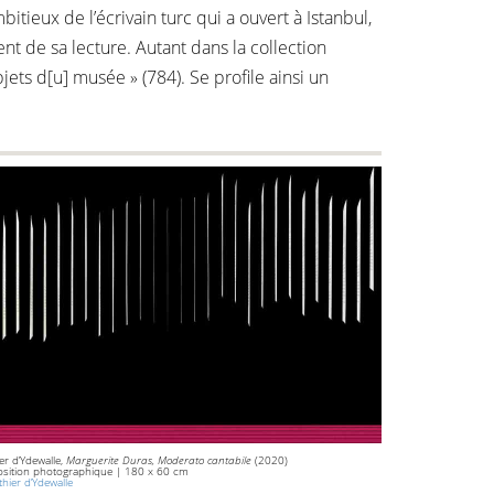
ieux de l’écrivain turc qui a ouvert à Istanbul,
 de sa lecture. Autant dans la collection
bjets d[u] musée » (784). Se profile ainsi un
er d’Ydewalle,
Marguerite Duras, Moderato cantabile
(2020)
sition photographique | 180 x 60 cm
hier d’Ydewalle