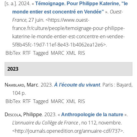
[s. a.]
. 2024.
«
Témoignage. Pour Philippe Katerine, “le
»
.
Ouest-
monde entier est concentré en Vendée”
France
, 27 juin. <
https://www.ouest-
france.fr/culture/people/temoignage-pour-philippe-
katerine-le-monde-entier-est-concentre-en-vendee-
5f8b45fc-19d7-11ef-8e43-1b4062ea12e6
>.
BibTex
RTF
Tagged
MARC
XML
RIS
2023
Namblard
, Marc
. 2023.
. Paris : Bayard,
À l’écoute du vivant
104 p.
BibTex
RTF
Tagged
MARC
XML
RIS
Descola
, Philippe
. 2023.
«
»
.
Anthropologie de la nature
L’annuaire du Collège de France
, n
o
112, novembre.
<
http://journals.openedition.org/annuaire-cdf/737
>.