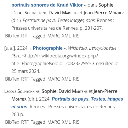
»
, dans
Sophie
portraits sonores de Knud Viktor
Lécole Solnychkine
,
David
Martens
et
Jean-Pierre
Montier
(dir.),
Portraits de pays. Textes images, sons
. Rennes :
Presses universitaires de Rennes, p. 201-207.
BibTex
RTF
Tagged
MARC
XML
RIS
[s. a.]
. 2024.
«
»
.
Wikipédia. L’encyclopédie
Photographie
libre
. <
http://fr.wikipedia.org/w/index.php?
title=Photographie&oldid=208282295
>. Consultée le
25 mars 2024.
BibTex
RTF
Tagged
MARC
XML
RIS
Lécole Solnychkine
, Sophie
,
David
Martens
et
Jean-Pierre
Montier
(dir.). 2024.
Portraits de pays. Textes, images
. Rennes : Presses universitaires de Rennes,
et sons
283 p.
BibTex
RTF
Tagged
MARC
XML
RIS