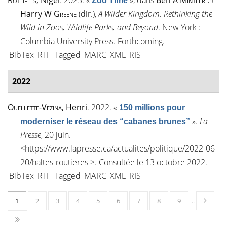
Rothfels
, Nigel
. 2023.
«
»
, dans
Ben A
Minteer
et
Zoo Time
Harry W
Greene
(dir.),
A Wilder Kingdom. Rethinking the
Wild in Zoos, Wildlife Parks, and Beyond
. New York :
Columbia University Press. Forthcoming.
BibTex
RTF
Tagged
MARC
XML
RIS
2022
Ouellette-Vezina
, Henri
. 2022.
«
150 millions pour
»
.
La
moderniser le réseau des “cabanes brunes”
Presse
, 20 juin.
<
https://www.lapresse.ca/actualites/politique/2022-06-
20/haltes-routieres
>. Consultée le 13 octobre 2022.
BibTex
RTF
Tagged
MARC
XML
RIS
1
2
3
4
5
6
7
8
9
…