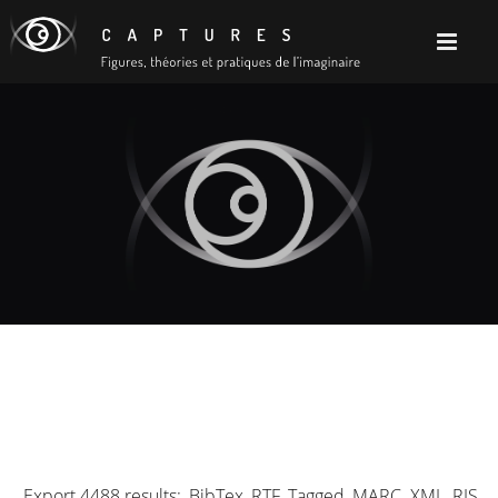
Export 4488 results:
BibTex
RTF
Tagged
MARC
XML
RIS