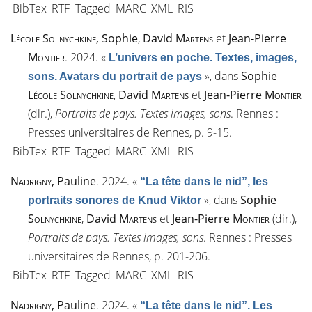
BibTex
RTF
Tagged
MARC
XML
RIS
Lécole Solnychkine
, Sophie
,
David
Martens
et
Jean-Pierre
Montier
. 2024.
«
L’univers en poche. Textes, images,
»
, dans
Sophie
sons. Avatars du portrait de pays
Lécole Solnychkine
,
David
Martens
et
Jean-Pierre
Montier
(dir.),
Portraits de pays. Textes images, sons
. Rennes :
Presses universitaires de Rennes, p. 9-15.
BibTex
RTF
Tagged
MARC
XML
RIS
Nadrigny
, Pauline
. 2024.
«
“La tête dans le nid”, les
»
, dans
Sophie
portraits sonores de Knud Viktor
Solnychkine
,
David
Martens
et
Jean-Pierre
Montier
(dir.),
Portraits de pays. Textes images, sons
. Rennes : Presses
universitaires de Rennes, p. 201-206.
BibTex
RTF
Tagged
MARC
XML
RIS
Nadrigny
, Pauline
. 2024.
«
“La tête dans le nid”. Les