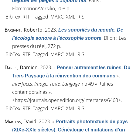
. Paris :
déjouer les pièges d’aujourd’hui
Flammarion/Versilio, 208 p.
BibTex
RTF
Tagged
MARC
XML
RIS
Barbanti
, Roberto
. 2023.
Les sonorités du monde. De
. Dijon : Les
l’écologie sonore à l’écosophie sonore
presses du réel, 272 p.
BibTex
RTF
Tagged
MARC
XML
RIS
Darcis
, Damien
. 2023.
«
Penser autrement les ruines. Du
»
.
Tiers Paysage à la réinvention des communs
Interfaces. Image, Texte, Langage
, n
o
49 « Ruines
contemporaines ».
<
https://journals.openedition.org/interfaces/6460
>.
BibTex
RTF
Tagged
MARC
XML
RIS
Martens
, David
. 2023.
«
Portraits phototextuels de pays
(XIXe-XXIe siècles). Généalogie et mutations d’un