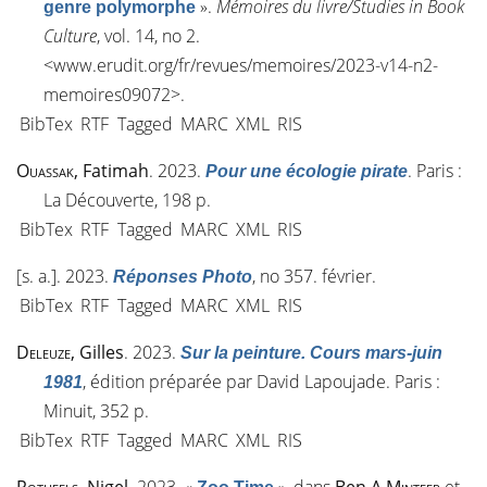
»
.
Mémoires du livre/Studies in Book
genre polymorphe
Culture
, vol. 14, n
o
2.
<
www.erudit.org/fr/revues/memoires/2023-v14-n2-
memoires09072
>.
BibTex
RTF
Tagged
MARC
XML
RIS
Ouassak
, Fatimah
. 2023.
. Paris :
Pour une écologie pirate
La Découverte, 198 p.
BibTex
RTF
Tagged
MARC
XML
RIS
[s. a.]
. 2023.
, no 357. février.
Réponses Photo
BibTex
RTF
Tagged
MARC
XML
RIS
Deleuze
, Gilles
. 2023.
Sur la peinture. Cours mars-juin
, édition préparée par David Lapoujade. Paris :
1981
Minuit, 352 p.
BibTex
RTF
Tagged
MARC
XML
RIS