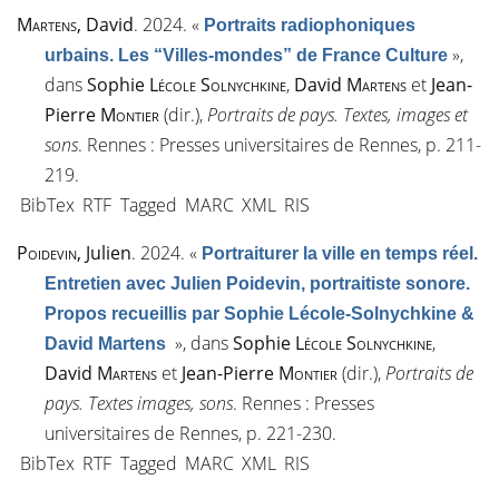
Martens
, David
. 2024.
«
Portraits radiophoniques
»
,
urbains. Les “Villes-mondes” de France Culture
dans
Sophie
Lécole Solnychkine
,
David
Martens
et
Jean-
Pierre
Montier
(dir.),
Portraits de pays. Textes, images et
sons
. Rennes : Presses universitaires de Rennes, p. 211-
219.
BibTex
RTF
Tagged
MARC
XML
RIS
Poidevin
, Julien
. 2024.
«
Portraiturer la ville en temps réel.
Entretien avec Julien Poidevin, portraitiste sonore.
Propos recueillis par Sophie Lécole-Solnychkine &
»
, dans
Sophie
Lécole Solnychkine
,
David Martens
David
Martens
et
Jean-Pierre
Montier
(dir.),
Portraits de
pays. Textes images, sons
. Rennes : Presses
universitaires de Rennes, p. 221-230.
BibTex
RTF
Tagged
MARC
XML
RIS