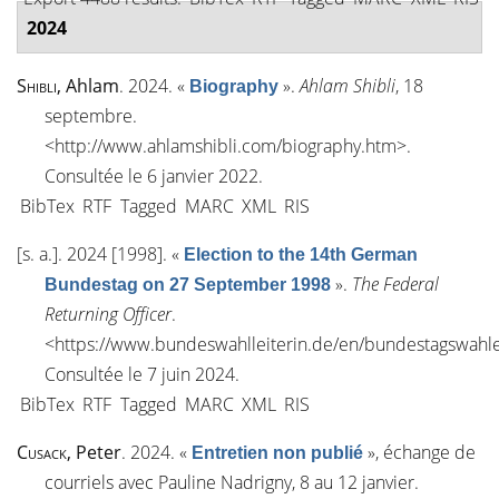
2024
Shibli
, Ahlam
. 2024.
«
»
.
Ahlam Shibli
, 18
Biography
septembre.
<
http://www.ahlamshibli.com/biography.htm
>.
Consultée le 6 janvier 2022.
BibTex
RTF
Tagged
MARC
XML
RIS
[s. a.]
. 2024 [1998].
«
Election to the 14th German
»
.
The Federal
Bundestag on 27 September 1998
Returning Officer
.
<
https://www.bundeswahlleiterin.de/en/bundestagswahl
Consultée le 7 juin 2024.
BibTex
RTF
Tagged
MARC
XML
RIS
Cusack
, Peter
. 2024.
«
»
, échange de
Entretien non publié
courriels avec Pauline Nadrigny, 8 au 12 janvier.