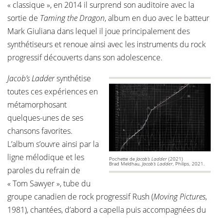
« classique », en 2014 il surprend son auditoire avec la
sortie de
Taming the Dragon
, album en duo avec le batteur
Mark Giuliana dans lequel il joue principalement des
synthétiseurs et renoue ainsi avec les instruments du rock
progressif découverts dans son adolescence.
Jacob’s Ladder
synthétise
toutes ces expériences en
métamorphosant
quelques-unes de ses
chansons favorites.
L’album s’ouvre ainsi par la
ligne mélodique et les
Pochette de
Jacob’s Ladder
(2021)
Brad Meldhau,
Jacob’s Ladder
, Philips, 2021.
paroles du refrain de
« Tom Sawyer », tube du
groupe canadien de rock progressif Rush (
Moving Pictures
,
1981), chantées, d’abord a capella puis accompagnées du