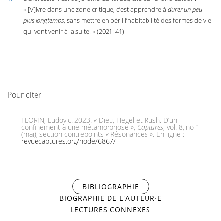
« [V]ivre dans une zone critique, c’est apprendre à
durer un peu
plus longtemps
, sans mettre en péril l’habitabilité des formes de vie
qui vont venir à la suite. » (2021: 41)
Pour citer
FLORIN, Ludovic. 2023. « Dieu, Hegel et Rush. D’un
confinement à une métamorphose »,
Captures
, vol. 8, no 1
(mai), section contrepoints « Résonances ». En ligne :
revuecaptures.org/node/6867/
BIBLIOGRAPHIE
(ONGLET ACTIF)
BIOGRAPHIE DE L'AUTEUR·E
LECTURES CONNEXES