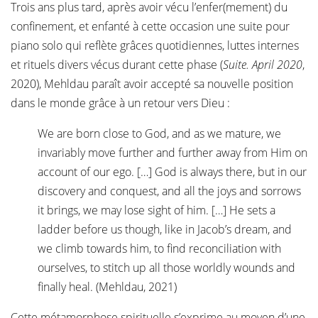
Trois ans plus tard, après avoir vécu l’enfer(mement) du
confinement, et enfanté à cette occasion une suite pour
piano solo qui reflète grâces quotidiennes, luttes internes
et rituels divers vécus durant cette phase (
Suite. April 2020
,
2020), Mehldau paraît avoir accepté sa nouvelle position
dans le monde grâce à un retour vers Dieu :
We are born close to God, and as we mature, we
invariably move further and further away from Him on
account of our ego. […] God is always there, but in our
discovery and conquest, and all the joys and sorrows
it brings, we may lose sight of him. […] He sets a
ladder before us though, like in Jacob’s dream, and
we climb towards him, to find reconciliation with
ourselves, to stitch up all those worldly wounds and
finally heal. (Mehldau, 2021)
Cette métamorphose spirituelle s’exprime au moyen d’une