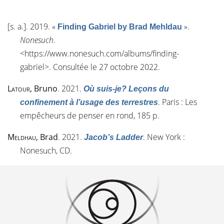
[s. a.]
. 2019.
«
»
.
Finding Gabriel by Brad Mehldau
Nonesuch
.
<
https://www.nonesuch.com/albums/finding-
gabriel
>. Consultée le 27 octobre 2022.
Latour
, Bruno
. 2021.
Où suis-je? Leçons du
. Paris : Les
confinement à l’usage des terrestres
empêcheurs de penser en rond, 185 p.
Meldhau
, Brad
. 2021.
. New York :
Jacob’s Ladder
Nonesuch, CD.